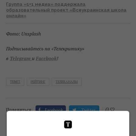
Группа «1+1 медиа» поддержала
образовательный проект «Всеукраинская школа
онлайн»
Фото: Unsplash
Подписывайтесь на «Телекритику»
в
Telegram
и
Facebook
!
TENET
РЕЙТИНГ
ТЕЛЕКАНАЛЫ
0
Поделиться:
Facebook
Twitter