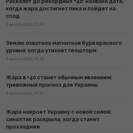
Раскалит до рекордных +40: названа дата,
уровень: РФ помогает Ирану определять
когда жара достигнет пика и пойдет на
цели для ударов
спад
11:44 четверг, 06 августа 2026
3 августа 2026, 12:56
Трамп заявил об "огромных запасах"
Землю охватила магнитная буря красного
средств ПВО в США
уровня: когда утихнет геошторм
11:43 четверг, 06 августа 2026
3 августа 2026, 10:38
Число вылетов авиации НАТО из-за угрозы
Жара в +40 станет обычным явлением:
России возросло на 250%
тревожный прогноз для Украины
10:47 четверг, 06 августа 2026
3 августа 2026, 09:21
Вместо расширения ЕС: экс-депутат
Жара накроет Украину с новой силой:
парламента Британии предложил создать
синоптик раскрыла, когда станет
новый союз
прохладнее