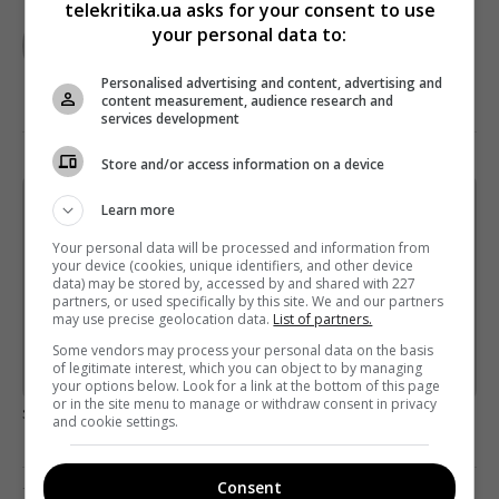
telekritika.ua asks for your consent to use
TELEKRITIKA
your personal data to:
Personalised advertising and content, advertising and
content measurement, audience research and
services development
Store and/or access information on a device
Learn more
Щотижневий лист з найцікавішим.
Пишемо з любов'ю
!
Your personal data will be processed and information from
your device (cookies, unique identifiers, and other device
Підпишіться ще раз, якщо не отримуєте від нас листи
data) may be stored by, accessed by and shared with 227
partners, or used specifically by this site. We and our partners
*
Підписатись→
may use precise geolocation data.
List of partners.
Some vendors may process your personal data on the basis
of legitimate interest, which you can object to by managing
Предоставлено SendPulse
your options below. Look for a link at the bottom of this page
or in the site menu to manage or withdraw consent in privacy
загрузка...
and cookie settings.
Consent
Предыдущий пост