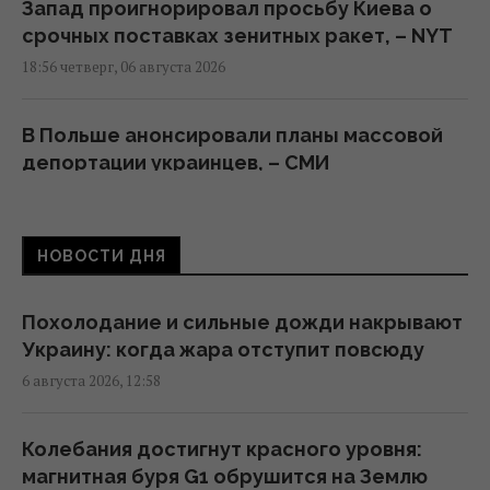
Запад проигнорировал просьбу Киева о
срочных поставках зенитных ракет, – NYT
18:56 четверг, 06 августа 2026
В Польше анонсировали планы массовой
депортации украинцев, – СМИ
18:17 четверг, 06 августа 2026
НОВОСТИ ДНЯ
Атакованный в Лейпциге самолет
"Антонова" перевозил боеприпасы, - СМИ
17:08 четверг, 06 августа 2026
Похолодание и сильные дожди накрывают
Украину: когда жара отступит повсюду
6 августа 2026, 12:58
Россия может использовать украинские
БПЛА для атак на цели в Балтии, –
литовская разведка
Колебания достигнут красного уровня:
15:33 четверг, 06 августа 2026
магнитная буря G1 обрушится на Землю