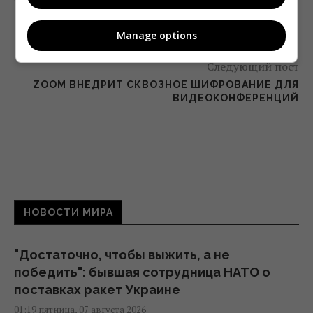
НЕСКОЛЬКО РЕГИОНАЛЬНЫХ ВЕЩАТЕЛЕЙ
НАЧАЛИ ДЕЯТЕЛЬНОСТЬ НЕСМОТРЯ НА
Manage options
КАРАНТИН И КРИЗИС
Следующий пост
ZOOM ВНЕДРИТ СКВОЗНОЕ ШИФРОВАНИЕ ДЛЯ
ВИДЕОКОНФЕРЕНЦИЙ
НОВОСТИ МИРА
"Достаточно, чтобы выжить, а не
победить": бывшая сотрудница НАТО о
поставках ракет Украине
01:19 пятница, 07 августа 2026