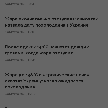
6 августа 2026, 08:45
Дрон со взрывчаткой возле украинского
Ан-24 в Лейпциге: пострадали ли самолет и
Жара окончательно отступает: синоптик
люди
назвала дату похолодания в Украине
13:13 четверг, 06 августа 2026
5 августа 2026, 15:00
"Незаметные" российские диверсии: война
После адских +40°C начнутся дожди с
в Европе уже идет
грозами: когда жара отступит
12:50 четверг, 06 августа 2026
4 августа 2026, 11:43
Колумбийские наркокартели отправляют в
Жара до +38 °С и «тропические ночи»
ВСУ добровольцев, чтобы научиться войне
охватят Украину: когда ожидается
дронов, - FT
похолодание
12:00 четверг, 06 августа 2026
3 августа 2026, 19:19
Военное сотрудничество вышло на новый