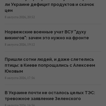
ли Украине дефицит продуктов и скачок
Пессимизм вернулся в Украину: аналитик
цен
предостерег от ошибочного взгляда на
8 августа 2026, 20:52
войну
18:43 суббота, 08 августа 2026
Норвежские военные учат ВСУ "духу
викингов": зачем это нужно на фронте
"Молимся, когда везем пациента": медики
8 августа 2026, 19:12
рассказали BBC об охоте российских
дронов
18:35 суббота, 08 августа 2026
Пришли сотни людей, и даже слетелись
птицы: в Киеве попрощались с Алексеем
Юковым
К 2030 году в Украине станет на треть
8 августа 2026, 17:56
меньше первоклассников: эксперт
рассказала о рисках
16:46 суббота, 08 августа 2026
В Украине почти не осталось целых ТЭС:
тревожное заявление Зеленского
8 августа 2026, 16:56