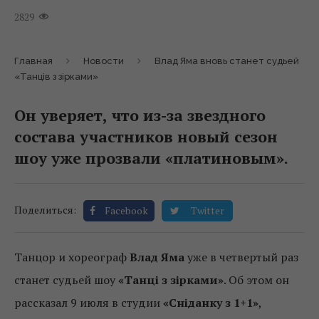
2829
Главная
Новости
Влад Яма вновь станет судьей
«Танців з зірками»
Он уверяет, что из-за звездного
состава участников новый сезон
шоу уже прозвали «платиновым».
Поделиться:
Facebook
Twitter
Танцор и хореограф
Влад Яма
уже в четвертый раз
станет судьей шоу
«Танці з зірками»
. Об этом он
рассказал 9 июля в студии
«Сніданку з 1+1»
,