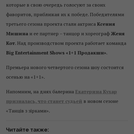
которые в свою очередь голосуют за своих
фаворитов, приближая их к победе. Победителями
третьего сезона проекта стали актриса
Ксения
Мишина
и ее партнер – танцор и хореограф
Женя
Кот
. Над производством проекта работает команда
Big
Entertainment
Shows
«1+1 Продакшн»
.
Премьера нового четвертого сезона шоу состоится
осенью на «1+1».
Напомним, на днях балерина
Екатерина Кухар
призналась, что станет судьей
в новом сезоне
«Танців з зірками».
Читайте также: