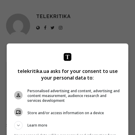
TELEKRITIKA
Щотижневий лист з найцікавішим.
telekritika.ua asks for your consent to use
Пишемо з любов'ю
!
your personal data to:
Підпишіться ще раз, якщо не отримуєте від нас листи
Personalised advertising and content, advertising and
content measurement, audience research and
*
Підписатись→
services development
Store and/or access information on a device
Предоставлено SendPulse
загрузка...
Learn more