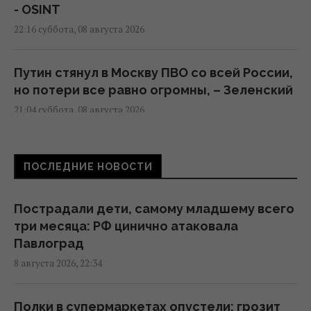
- OSINT
22:16 суббота, 08 августа 2026
Путин стянул в Москву ПВО со всей России,
но потери все равно огромны, – Зеленский
21:04 суббота, 08 августа 2026
Скрытая мобилизация и манипуляции:
ПОСЛЕДНИЕ НОВОСТИ
Зеленский раскрыл дальнейшие планы
Путина
20:50 суббота, 08 августа 2026
Пострадали дети, самому младшему всего
три месяца: РФ цинично атаковала
Павлоград
Маск не разрешил Украине использовать
8 августа 2026, 22:34
Starlink для ударов по России, - The Atlantic
19:19 суббота, 08 августа 2026
Полки в супермаркетах опустели: грозит