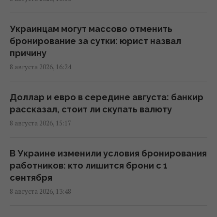
Россия готовит мощный удар по
энергетике Киева до 24 августа, -
мониторы
Украинцам могут массово отменить
16:43 суббота, 08 августа 2026
бронирование за сутки: юрист назвал
причину
8 августа 2026, 16:24
На Херсонщине россиянам приказали
начать "свободную охоту" на
автотранспорт, – ОВА
Доллар и евро в середине августа: банкир
16:09 суббота, 08 августа 2026
рассказал, стоит ли скупать валюту
8 августа 2026, 15:17
Украина должна уничтожать пусковые и
производство ракет: эксперт сказал, что
В Украине изменили условия бронирования
для этого нужно
работников: кто лишится брони с 1
16:03 суббота, 08 августа 2026
сентября
8 августа 2026, 13:48
Зеленский: Украинская оборонка может