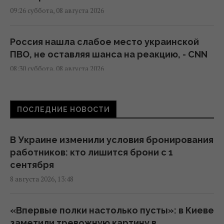
09:26 суббота, 08 августа 2026
Россия нашла слабое место украинской
ПВО, не оставляя шанса на реакцию, - CNN
08:30 суббота, 08 августа 2026
Россияне в очередной раз атаковали Киев:
ПОСЛЕДНИЕ НОВОСТИ
возникли масштабные пожары, есть
пострадавшие
08:09 суббота, 08 августа 2026
В Украине изменили условия бронирования
работников: кто лишится брони с 1
сентября
РФ полностью разрушила жилой дом в
8 августа 2026, 13:48
Киевской области: погибли три человека,
среди них ребенок
07:36 суббота, 08 августа 2026
«Впервые полки настолько пусты»: в Киеве
заметили тревожную картину в