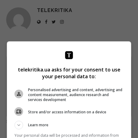
TELEKRITIKA
Щотижневий лист з найцікавішим.
telekritika.ua asks for your consent to use
Пишемо з любов'ю
!
your personal data to:
Підпишіться ще раз, якщо не отримуєте від нас листи
Personalised advertising and content, advertising and
*
content measurement, audience research and
Підписатись→
services development
Предоставлено SendPulse
Store and/or access information on a device
загрузка...
Learn more
Your personal data will be processed and information from