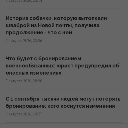
7 августа 2026, 23:14
Коломойского, защита заявила о
проблемах со здоровьем
20:39 пятница, 07 августа 2026
История собачки, которую вытолкали
шваброй из Новой почты, получила
продолжение - что с ней
РФ поставила антидроновые сети на свои
7 августа 2026, 22:36
субмарины, расположенные в тысячах
километров от Украины
20:35 пятница, 07 августа 2026
Что будет с бронированием
военнообязанных: юрист предупредил об
опасных изменениях
Киев будет значительно лучше
7 августа 2026, 20:20
подготовлен к зиме, но фактор обстрелов
и возможностей ПВО никто не отменял, -
Пантелеев
С 1 сентября тысячи людей могут потерять
20:01 пятница, 07 августа 2026
бронирование: кого коснутся изменения
7 августа 2026, 19:37
Зеленский прибыл в Сербию: подробности