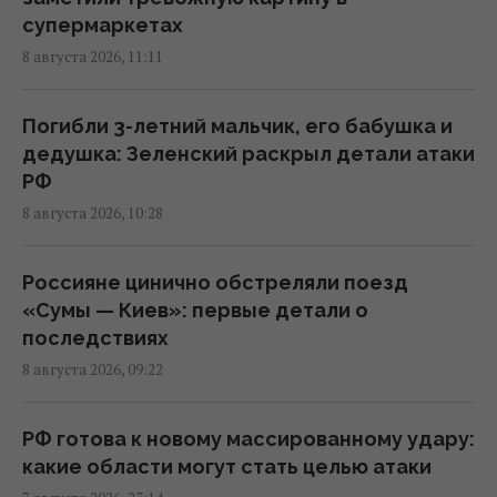
супермаркетах
В июле Украина сбила 87% ударных дронов
8 августа 2026, 11:11
и лишь 15% баллистических ракет, – отчет
05:31 суббота, 08 августа 2026
Погибли 3-летний мальчик, его бабушка и
дедушка: Зеленский раскрыл детали атаки
Зеленский отреагировал на принятие
РФ
Сенатом США законопроекта о санкциях
8 августа 2026, 10:28
против РФ
23:53 пятница, 07 августа 2026
Россияне цинично обстреляли поезд
«Сумы — Киев»: первые детали о
В результате атаки РФ был уничтожен
последствиях
крупнейший склад средств
8 августа 2026, 09:22
индивидуальной защиты
21:32 пятница, 07 августа 2026
РФ готова к новому массированному удару:
какие области могут стать целью атаки
Суд продлил содержание под стражей