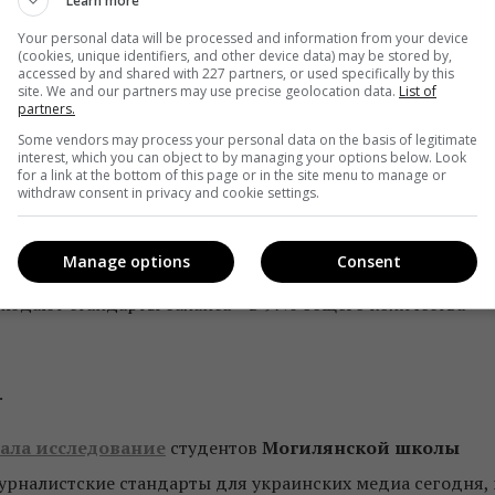
Learn more
Your personal data will be processed and information from your device
(cookies, unique identifiers, and other device data) may be stored by,
accessed by and shared with 227 partners, or used specifically by this
site. We and our partners may use precise geolocation data.
List of
partners.
Some vendors may process your personal data on the basis of legitimate
их онлайн-медиа зачастую нарушается профессиональный
interest, which you can object to by managing your options below. Look
for a link at the bottom of this page or in the site menu to manage or
 комментариев. В среднем этот стандарт был соблюден в
withdraw consent in privacy and cookie settings.
Manage options
Consent
оверности (он был соблюден в 94,5% общего количества
блюдают стандарты баланса – в 97% общего количества
.
ала исследование
студентов
Могилянской школы
журналистские стандарты для украинских медиа сегодня, 