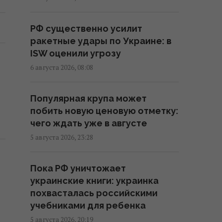
систему влияния и становятся
отдельной ветвью власти, –
РФ существенно усилит
нардеп Власенко
ракетные удары по Украине: в
13:03 четверг, 06 августа 2026
ISW оценили угрозу
6 августа 2026, 08:08
Маскируют под работу, брак и
лечение: глава Нацполиции о
Популярная крупа может
новых схемах торговли людьми
побить новую ценовую отметку:
12:52 четверг, 06 августа 2026
чего ждать уже в августе
5 августа 2026, 23:28
Стефанишину подозревают в
незаконном обогащении на 13,9
Пока РФ уничтожает
млн грн: в НАБУ раскрыли
украинские книги: украинка
детали
похвасталась российскими
12:35 четверг, 06 августа 2026
учебниками для ребенка
5 августа 2026, 20:19