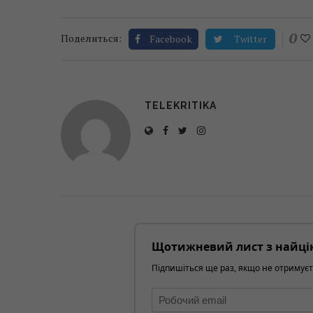
0
Поделиться:
Facebook
Twitter
TELEKRITIKA
Щотижневий лист з найці
Підпишіться ще раз, якщо не отримуєт