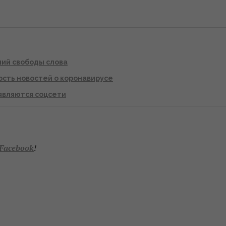
ний свободы слова
ость новостей о коронавирусе
являются соцсети
Facebook
!