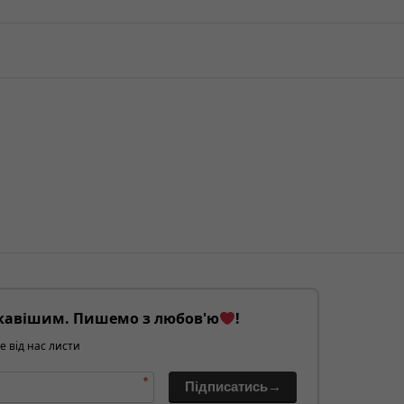
кавішим. Пишемо з любов'ю
!
е від нас листи
*
Підписатись→