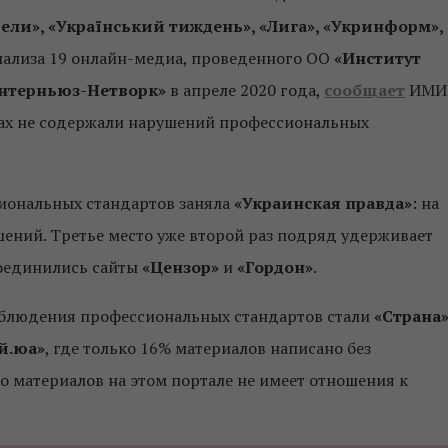
ели», «Український тиждень», «Лига», «Укринформ»,
анализа 19 онлайн-медиа, проведенного ОО
«Институт
нтерньюз-Нетворк»
в апреле 2020 года,
сообщает
ИМИ
ах не содержали нарушений профессиональных
иональных стандартов заняла
«Украинская правда»
: на
шений. Третье место уже второй раз подряд удерживает
исоединились сайты
«Цензор»
и
«Гордон»
.
облюдения профессиональных стандартов стали
«Страна
й.юа»
, где только 16% материалов написано без
 материалов на этом портале не имеет отношения к