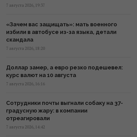
16:37 пятница, 07 августа 2026
7 августа 2026, 19:37
Дроны уже полдня атакуют Крым: ГУР
«Зачем вас защищать»: мать военного
провел "морской парад" в Ялте
избили в автобусе из-за языка, детали
16:31 пятница, 07 августа 2026
скандала
7 августа 2026, 18:20
"Будет волна банкротства": разгром
складов Wildberries больно бьет по РФ, -
Доллар замер, а евро резко подешевел:
Die Welt
курс валют на 10 августа
16:22 пятница, 07 августа 2026
7 августа 2026, 16:16
В уголовном деле рынка "Столичный"
Сотрудники почты выгнали собаку на 37-
материалами стали сообщения о
градусную жару: в компании
поддержке ВСУ, - СМИ
отреагировали
16:06 пятница, 07 августа 2026
7 августа 2026, 14:42