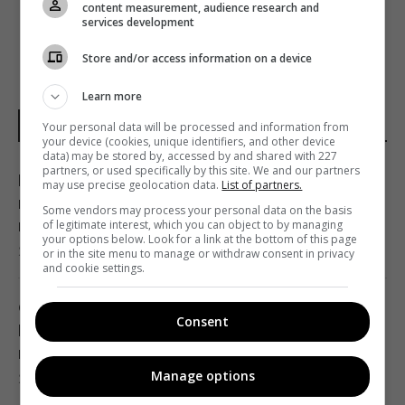
content measurement, audience research and
services development
Store and/or access information on a device
Learn more
НОВОСТИ УКРАИНЫ
Your personal data will be processed and information from
your device (cookies, unique identifiers, and other device
data) may be stored by, accessed by and shared with 227
partners, or used specifically by this site. We and our partners
В результате атаки РФ был уничтожен
may use precise geolocation data.
List of partners.
крупнейший склад средств
Some vendors may process your personal data on the basis
индивидуальной защиты
of legitimate interest, which you can object to by managing
your options below. Look for a link at the bottom of this page
21:32 пятница, 07 августа 2026
or in the site menu to manage or withdraw consent in privacy
and cookie settings.
Суд продлил содержание под стражей
Consent
Коломойского, защита заявила о
проблемах со здоровьем
Manage options
20:39 пятница, 07 августа 2026