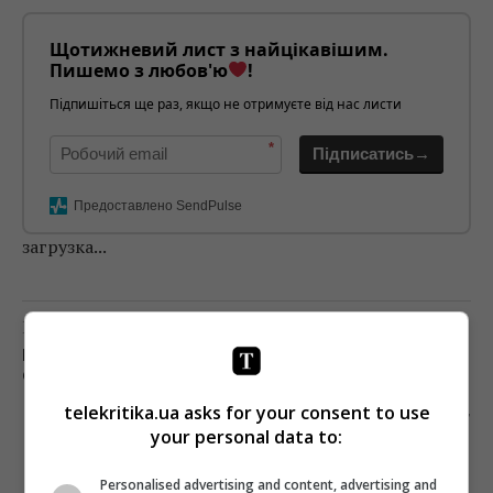
Щотижневий лист з найцікавішим.
Пишемо з любов'ю
!
Підпишіться ще раз, якщо не отримуєте від нас листи
*
Підписатись→
Предоставлено SendPulse
загрузка...
Предыдущий пост
КАНАЛ «АПОСТРОФ TV» ЗАПУСТИЛ
СПУТНИКОВОЕ ВЕЩАНИЕ
telekritika.ua asks for your consent to use
Следующий пост
your personal data to:
АЛЕКСАНДР ТКАЧЕНКО СОГЛАСИЛСЯ НА ПОСТ
МИНИСТРА КУЛЬТУРЫ
Personalised advertising and content, advertising and