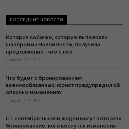
Дипломатическое контрнаступление
Украины на Вашингтон захлебнулось, – The
Atlantic
ПОСЛЕДНИЕ НОВОСТИ
19:23 пятница, 07 августа 2026
История собачки, которую вытолкали
База ФСБ, корабли и ЗРК "Бук": Мадяр
шваброй из Новой почты, получила
раскрыл результаты ударов по
продолжение - что с ней
российским целям (видео)
7 августа 2026, 22:36
18:33 пятница, 07 августа 2026
Что будет с бронированием
Зеленский впервые поедет с официальным
военнообязанных: юрист предупредил об
визитом в Сербию: названа дата
опасных изменениях
17:18 пятница, 07 августа 2026
7 августа 2026, 20:20
Россия ударила по футбольному стадиону
С 1 сентября тысячи людей могут потерять
"Черноморец" в Одессе (фото, видео)
бронирование: кого коснутся изменения