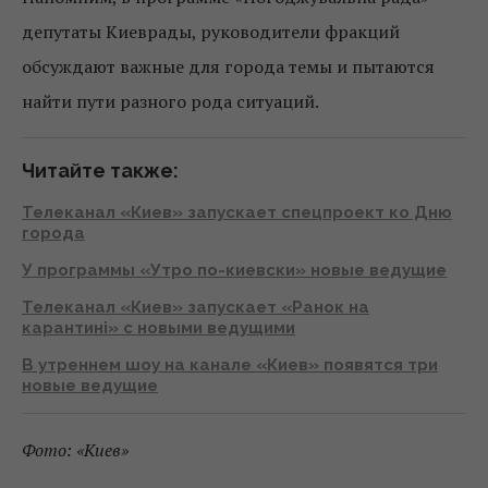
депутаты Киеврады, руководители фракций
обсуждают важные для города темы и пытаются
найти пути разного рода ситуаций.
Читайте также:
Телеканал «Киев» запускает спецпроект ко Дню
города
У программы «Утро по-киевски» новые ведущие
Телеканал «Киев» запускает «Ранок на
карантині» с новыми ведущими
В утреннем шоу на канале «Киев» появятся три
новые ведущие
Фото: «Киев»