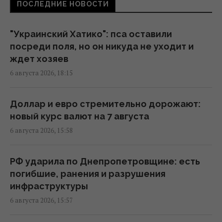
02:52 пятница, 07 августа 2026
ПОСЛЕДНИЕ НОВОСТИ
Корецкий объявил об увеличении
"Украинский Хатико": пса оставили
заработной платы педагогов с 1 сентября
посреди поля, но он никуда не уходит и
22:53 четверг, 06 августа 2026
ждет хозяев
6 августа 2026, 18:15
Такое оружие есть только у нескольких
стран: Зеленский о создании украинской
Доллар и евро стремительно дорожают:
баллистики
новый курс валют на 7 августа
22:00 четверг, 06 августа 2026
6 августа 2026, 15:58
Добраться на "ноль" становится
РФ ударила по Днепропетровщине: есть
практически невозможной задачей, –
погибшие, ранения и разрушения
Business Insider
инфраструктуры
20:18 четверг, 06 августа 2026
6 августа 2026, 15:57