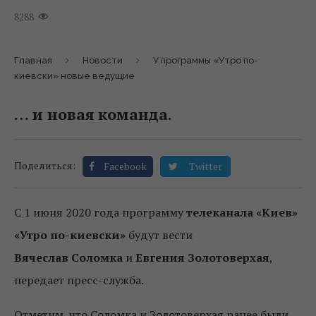
8288
Главная
Новости
У программы «Утро по-
киевски» новые ведущие
… и новая команда.
Поделиться:
Facebook
Twitter
С 1 июня 2020 года программу
телеканала «Киев»
«Утро по-киевски»
будут вести
Вячеслав Соломка
и
Евгения Золотоверхая
,
передает пресс-служба.
Отметим, что Соломка и Золотоверхая ранее были