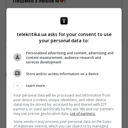
Пишемо з любов'ю
!
Підпишіться ще раз, якщо не отримуєте від нас листи
*
Підписатись→
telekritika.ua asks for your consent to use
Предоставлено SendPulse
your personal data to:
загрузка...
Personalised advertising and content, advertising and
content measurement, audience research and
services development
Предыдущий пост
Store and/or access information on a device
НАЧАТ ПРИЕМ ЗАЯВОК НА УЧАСТИЕ В
«СЦЕНАРНОМ ПИТЧИНГЕ»
Learn more
Следующий пост
Your personal data will be processed and information from
АУДИТОРИЯ СТРИМИНГА DISNEY+
your device (cookies, unique identifiers, and other device
УВЕЛИЧИЛАСЬ ЕЩЕ НА 2 МЛН ЧЕЛОВЕК
data) may be stored by, accessed by and shared with 227
partners, or used specifically by this site. We and our partners
may use precise geolocation data.
List of partners.
Some vendors may process your personal data on the basis
of legitimate interest, which you can object to by managing