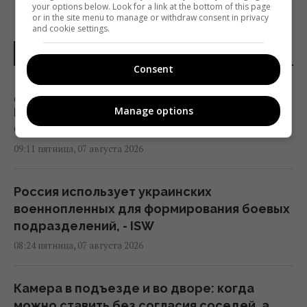
your options below. Look for a link at the bottom of this page
or in the site menu to manage or withdraw consent in privacy
and cookie settings.
НОВОСТИ УКРАИНЫ
Consent
Дроны поразили склад Wildberries в
Manage options
Екатеринбурге за 2000 км от границы
(видео)
09:11 пятница, 07 августа 2026
Россия использует украинских
военнопленных для формирования боевых
подразделений, - ISW
08:24 пятница, 07 августа 2026
Камера в подъезде и во дворе: когда
можно ставить без согласия соседей, а