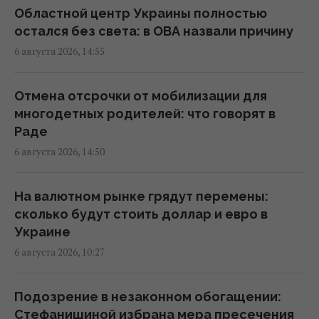
В Польше заговорили о возможности
Областной центр Украины полностью
перехвата российских ракет над
остался без света: в ОВА назвали причину
Украиной, - PAP
6 августа 2026, 14:55
19:35 четверг, 06 августа 2026
Отмена отсрочки от мобилизации для
В Украине появится новый праздник: что
многодетных родителей: что говорят в
будут отмечать 8 августа
Раде
18:04 четверг, 06 августа 2026
6 августа 2026, 14:50
В Еврокомиссии отреагировали на
На валютном рынке грядут перемены:
заявление Зеленского о сокращении
сколько будут стоить доллар и евро в
поставок ракет
Украине
17:58 четверг, 06 августа 2026
6 августа 2026, 10:27
Ракет из США не хватит: эксперт объяснил
Подозрение в незаконном обогащении:
проблему с пусковыми установками РФ
Стефанишиной избрана мера пресечения