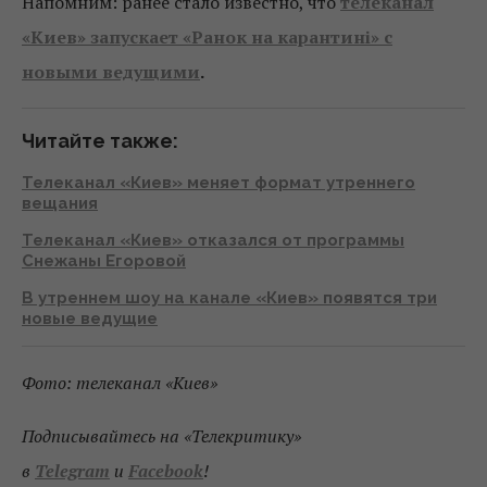
Напомним: ранее стало известно, что
телеканал
«Киев» запускает «Ранок на карантині» с
новыми ведущими
.
Читайте также:
Телеканал «Киев» меняет формат утреннего
вещания
Телеканал «Киев» отказался от программы
Снежаны Егоровой
В утреннем шоу на канале «Киев» появятся три
новые ведущие
Фото: телеканал «Киев»
Подписывайтесь на «Телекритику»
в
Telegram
и
Facebook
!