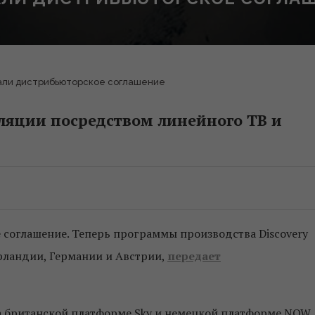
исали дистрибьюторское соглашение
ляции посредством линейного ТВ и
соглашение. Теперь программы производства Discovery
рландии, Германии и Австрии,
передает
на британской платформе Sky и немецкой платформе NOW.