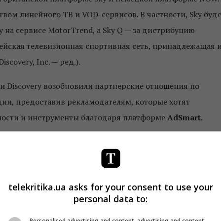
вом линейного ТВ и VOD-сервисов. В частности, Sky буд
y на сервисе MotorTrend, а Sky Q — за дистрибуцию
пейская телевизионная спортивная сеть, принадлежащая 
overy, Inc. — ред.).
 и Discovery возобновили партнерские отношения по
ии, предоставив рекламодателям, которые хотят
ности и инструменты благодаря платформе
AdSmart
.
ry покажет интервью Опры Уинфри с чернокожими
telekritika.ua asks for your consent to use your
personal data to:
программ «Пункт назначения: Побег»
Personalised advertising and content, advertising and content