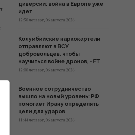
диверсии: война в Европе уже
ет
идет
12:50 четверг, 06 августа 2026
и
Колумбийские наркокартели
отправляют в ВСУ
добровольцев, чтобы
научиться войне дронов, - FT
12:00 четверг, 06 августа 2026
Военное сотрудничество
вышло на новый уровень: РФ
помогает Ирану определять
цели для ударов
11:44 четверг, 06 августа 2026