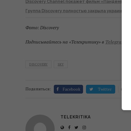
Discovery Channel покажет фильм «Пандемия: 
Группа Discovery полностью закрыла украинск
Фото: Discovery
Подписывайтесь на «Телекритику» в
Telegram
и
DISCOVERY
SKY
0
Поделиться:
Facebook
Twitter
TELEKRITIKA