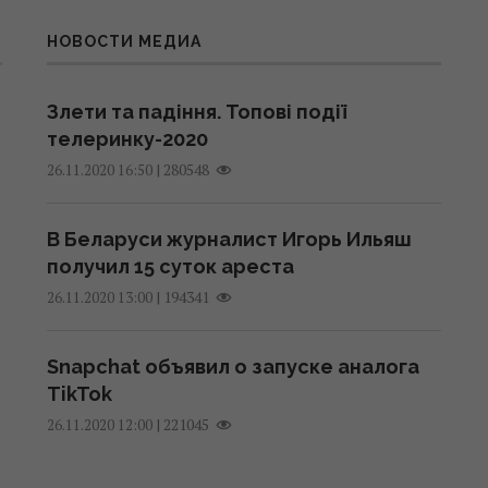
НОВОСТИ МЕДИА
Злети та падіння. Топові події
телеринку-2020
|
280548
26.11.2020 16:50
В Беларуси журналист Игорь Ильяш
получил 15 суток ареста
|
194341
26.11.2020 13:00
Snapchat объявил о запуске аналога
TikTok
|
221045
26.11.2020 12:00