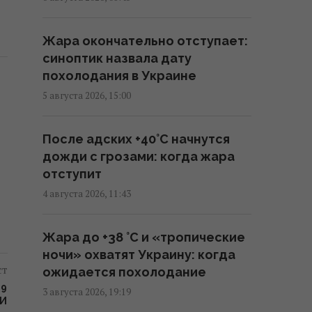
за острой нехватки ракет для
ПВО, – WP
Жара окончательно отступает:
08:58 четверг, 06 августа 2026
синоптик назвала дату
похолодания в Украине
Разведка США помогла Украине
5 августа 2026, 15:00
переломить ход войны, -
Politico
После адских +40°C начнутся
06:48 четверг, 06 августа 2026
дожди с грозами: когда жара
отступит
Разведывательные отношения
4 августа 2026, 11:43
между США и Украиной
значительно улучшились, -
Жара до +38 °С и «тропические
Politico
ночи» охватят Украину: когда
01:22 четверг, 06 августа 2026
ст
ожидается похолодание
39
3 августа 2026, 19:19
ЛИ
Макрон резко отреагировал на