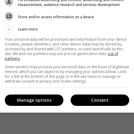
COVID-19»
measurement, audience research and services development
ое представительство
Store and/or access information on a device
Learn more
Your personal data will be processed and information from your device
Facebook
!
(cookies, unique identifiers, and other device data) may be stored by,
accessed by and shared with 227 partners, or used specifically by this
site. We and our partners may use precise geolocation data.
List of
partners.
Some vendors may process your personal data on the basis of legitimate
interest, which you can object to by managing your options below. Look
for a link at the bottom of this page or in the site menu to manage or
withdraw consent in privacy and cookie settings.
Manage options
Consent