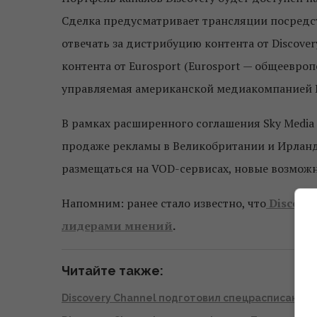
Сделка предусматривает трансляции посредст
отвечать за дистрибуцию контента от Discover
контента от Eurosport (Eurosport — общеевро
управляемая американской медиакомпанией Disc
В рамках расширенного соглашения Sky Media
продаже рекламы в Великобритании и Ирланд
размещаться на VOD-сервисах, новые возмож
Напомним: ранее стало известно, что
Discove
лидерами мнений
.
Читайте также:
Discovery Channel подготовил спецрасписание 