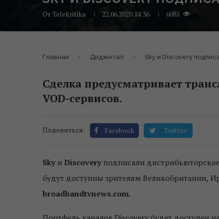
От
Telekritika
22.06.2020 14:36
6085
Главная
Диджитал
Sky и Discovery подп
Сделка предусматривает транс
VOD-сервисов.
Поделиться:
Facebook
Twitter
Sky
и
Discovery
подписали дистрибьюторское 
будут доступны зрителям Великобритании, И
broadbandtvnews.com
.
Портфель каналов Discovery будет доступен 