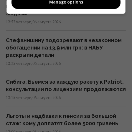
Manage options
глава Нацполиции о новых схемах торговли
людьми
12:52 четверг, 06 августа 2026
Стефанишину подозревают в незаконном
обогащении на 13,9 млн грн: в НАБУ
раскрыли детали
12:35 четверг, 06 августа 2026
Сибига: Бьемся за каждую ракету к Patriot,
консультации по лицензиям продолжаются
12:15 четверг, 06 августа 2026
Льготы и надбавки к пенсии за большой
стаж: кому доплатят более 5000 гривень
12:00 четверг, 06 августа 2026