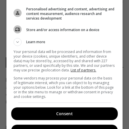
Следующий пост
Personalised advertising and content, advertising and
ТЕЛЕКАНАЛ «2+2» ПОКАЖЕТ МАТЧ «ДИНАМО»
content measurement, audience research and
— «ШАХТЕР»
services development
Store and/or access information on a device
Learn more
Your personal data will be processed and information from
your device (cookies, unique identifiers, and other device
data) may be stored by, accessed by and shared with 227
НОВОСТИ УКРАИНЫ
partners, or used specifically by this site. We and our partners
may use precise geolocation data.
List of partners.
Some vendors may process your personal data on the basis
Контролируя судебные институты,
of legitimate interest, which you can object to by managing
активисты выстраивают собственную
your options below. Look for a link at the bottom of this page
or in the site menu to manage or withdraw consent in privacy
систему влияния и становятся отдельной
and cookie settings.
ветвью власти, – нардеп Власенко
13:03 четверг, 06 августа 2026
Consent
Маскируют под работу, брак и лечение: