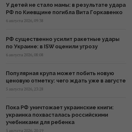
У детей не стало мамы: в результате удара
РФ по Киевщине погибла Вита Горкавенко
РФ атаковала судно с украинской
6 августа 2026, 09:38
пшеницей возле Одессы: погиб моряк
11:01 четверг, 06 августа 2026
РФ существенно усилит ракетные удары
по Украине: в ISW оценили угрозу
Украинские дроны ударили по двум
6 августа 2026, 08:08
огромным НПЗ в России: Зеленский
раскрыл детали (видео)
Популярная крупа может побить новую
10:42 четверг, 06 августа 2026
ценовую отметку: чего ждать уже в августе
5 августа 2026, 23:28
Стефанишиной избрали меру пресечения
10:21 четверг, 06 августа 2026
Пока РФ уничтожает украинские книги:
украинка похвасталась российскими
Самая стратегическая и символическая
учебниками для ребенка
цель: в TWZ раскрыли смысл атаки на
5 августа 2026, 20:19