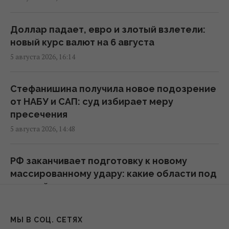
Ан-124 в Германии
09:45 четверг, 06 августа 2026
Доллар падает, евро и злотый взлетели:
новый курс валют на 6 августа
Мобилизиция с инвалидностью: потеряют
5 августа 2026, 16:14
ли такие мужчины отсрочку в августе
09:15 четверг, 06 августа 2026
Стефанишина получила новое подозрение
от НАБУ и САП: суд избирает меру
Россия ударила 8 КАБами по Сумам: есть
пресечения
раненые
5 августа 2026, 14:48
08:53 четверг, 06 августа 2026
РФ заканчивает подготовку к новому
КНДР перебросила в Россию более 100
массированному удару: какие области под
ракет: в ISW объяснили, чем это грозит
угрозой
Украине
5 августа 2026, 13:13
08:08 четверг, 06 августа 2026
МЫ В СОЦ. СЕТЯХ