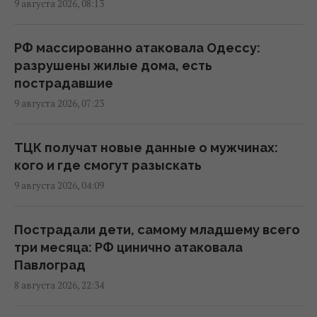
9 августа 2026, 08:13
01:23 воскресенье, 09 августа 2026
РФ массированно атаковала Одессу:
Россия может применить ядерное оружие
разрушены жилые дома, есть
против Украины: в МИД Турции назвали
пострадавшие
реальное условие
9 августа 2026, 07:23
00:37 воскресенье, 09 августа 2026
ТЦК получат новые данные о мужчинах:
Жителей Одессы готовят к защите города
кого и где смогут разыскать
от российского десанта
9 августа 2026, 04:09
23:26 суббота, 08 августа 2026
Пострадали дети, самому младшему всего
Россия нанесла удар по центру
три месяца: РФ цинично атаковала
Павлограда: есть раненые
Павлоград
22:39 суббота, 08 августа 2026
8 августа 2026, 22:34