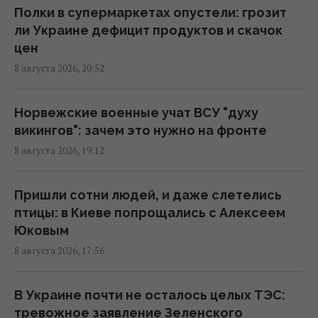
ВСУ уничтожили комплекс РЭБ,
Полки в супермаркетах опустели: грозит
предназначенный для подавления Starlink,
ли Украине дефицит продуктов и скачок
- OSINT
цен
22:16 суббота, 08 августа 2026
8 августа 2026, 20:52
Путин стянул в Москву ПВО со всей России,
Норвежские военные учат ВСУ "духу
но потери все равно огромны, – Зеленский
викингов": зачем это нужно на фронте
21:04 суббота, 08 августа 2026
8 августа 2026, 19:12
Скрытая мобилизация и манипуляции:
Пришли сотни людей, и даже слетелись
Зеленский раскрыл дальнейшие планы
птицы: в Киеве попрощались с Алексеем
Путина
Юковым
20:50 суббота, 08 августа 2026
8 августа 2026, 17:56
Маск не разрешил Украине использовать
В Украине почти не осталось целых ТЭС:
Starlink для ударов по России, - The Atlantic
тревожное заявление Зеленского