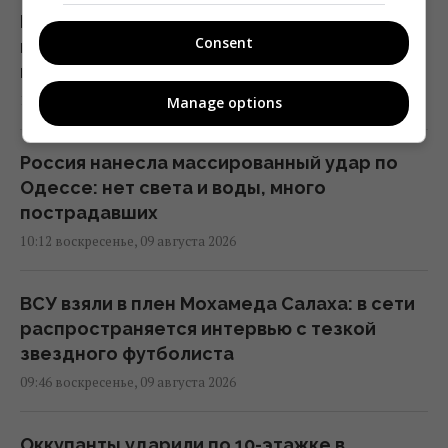
РФ готовит масштабные удары по Киеву
Consent
перед 24 августа: в ISW раскрыли цели
врага
10:21 воскресенье, 09 августа 2026
Manage options
Россия нанесла массированный удар по
Одессе: нет света и воды, много
пострадавших
10:12 воскресенье, 09 августа 2026
ВСУ взяли в плен Мохамеда Салаха: в сети
распространяется интервью с тезкой
звездного футболиста
09:46 воскресенье, 09 августа 2026
Оккупанты ударили по 10-этажке в