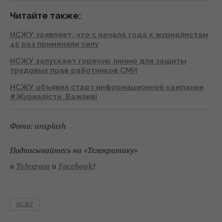
Читайте также:
НСЖУ заявляет, что с начала года к журналистам
45 раз применяли силу
НСЖУ запускает горячую линию для защиты
трудовых прав работников СМИ
НСЖУ объявил старт информационной кампании
#Журналісти_Важливі
Фото: unsplash
Подписывайтесь на «Телекритику»
в
Telegram
и
Facebook
!
НСЖУ