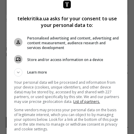
Предоставлено SendPulse
telekritika.ua asks for your consent to use
загрузка...
your personal data to:
Personalised advertising and content, advertising and
Предыдущий пост
content measurement, audience research and
services development
КО ДНЮ ПАМЯТИ ГЕОРГИЯ ГОНГАДЗЕ «UA:
ПЕРШИЙ» ПОКАЖЕТ ФИЛЬМ
Store and/or access information on a device
Следующий пост
Learn more
СТО ДНЕЙ МИНИСТРА ТКАЧЕНКО
Your personal data will be processed and information from
your device (cookies, unique identifiers, and other device
data) may be stored by, accessed by and shared with 227
partners, or used specifically by this site. We and our partners
may use precise geolocation data.
List of partners.
Some vendors may process your personal data on the basis
of legitimate interest, which you can object to by managing
your options below. Look for a link at the bottom of this page
НОВОСТИ УКРАИНЫ
or in the site menu to manage or withdraw consent in privacy
and cookie settings.