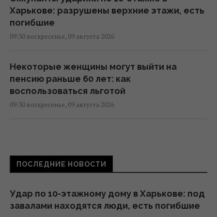
Харькове: разрушены верхние этажи, есть
погибшие
09:30 воскресенье, 09 августа 2026
Некоторые женщины могут выйти на
пенсию раньше 60 лет: как
воспользоваться льготой
09:30 воскресенье, 09 августа 2026
Основное направление – Одесская
область: в Воздушных силах раскрыли
детали российской атаки
ПОСЛЕДНИЕ НОВОСТИ
08:52 воскресенье, 09 августа 2026
Удар по 10-этажному дому в Харькове: под
Дерзкие удары Украины по России могут
завалами находятся люди, есть погибшие
сыграть на руку Путину, - The Times