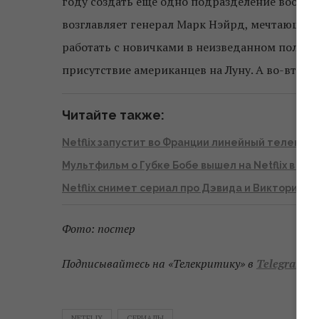
году создать еще одно подразделение вооруж
возглавляет генерал Марк Нэйрд, мечтающий 
работать с новичками в неизведанном поле. Е
присутствие американцев на Луну. А во-втор
Читайте также:
Netflix запустит во Франции линейный телекан
Мультфильм о Губке Бобе вышел на Netflix в укр
Netflix снимет сериал про Дэвида и Викторию Б
Фото: постер
Подписывайтесь на «Телекритику» в
Telegram
и
NETFLIX
СЕРИАЛЫ