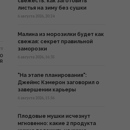
свежесть: как заготовить
листья на зиму без сушки
Никитюк с годовалым сыном
6 августа 2026, 20:24
укатила на отдых в горы и
нарвалась на хейт
Малина из морозилки будет как
19:57 четверг, 06 августа 2026
свежая: секрет правильной
ст
заморозки
Песня, которая вдохновляет:
 О
6 августа 2026, 16:35
как определить по дате
ER
рождения
"На этапе планирования":
19:54 четверг, 06 августа 2026
Джеймс Кэмерон заговорил о
завершении карьеры
Встреча с "ведьмой" изменила
6 августа 2026, 15:56
все: звезда 2000-х впервые
раскрыла, почему исчезла со
Плодовые мушки исчезнут
сцены
мгновенно: какие 2 продукта
18:42 четверг, 06 августа 2026