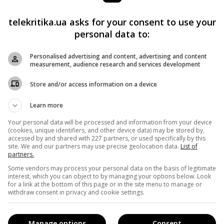
енных сил США — космическое. По сюжету шоу, его
о карьере в авиации, но вместо этого вынужденный
telekritika.ua asks for your consent to use your
му поручают сразу несколько задач. Во-первых, вернуть
personal data to:
ых, добиться полного доминирования в космосе.
Personalised advertising and content, advertising and content
measurement, audience research and services development
Store and/or access information on a device
ал
Learn more
аинской озвучке
Your personal data will be processed and information from your device
(cookies, unique identifiers, and other device data) may be stored by,
екхэм
accessed by and shared with 227 partners, or used specifically by this
site. We and our partners may use precise geolocation data.
List of
partners.
Some vendors may process your personal data on the basis of legitimate
interest, which you can object to by managing your options below. Look
Facebook
!
for a link at the bottom of this page or in the site menu to manage or
withdraw consent in privacy and cookie settings.
Manage options
Consent