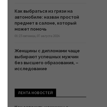
Как выбраться из грязи на
автомобиле: назван простой
предмет в салоне, который
может помочь
01:23 пятница, 07 августа 2026
Женщины с дипломами чаще
выбирают успешных мужчин
без высшего образования, –
исследование
23:24 четверг, 06 августа 2026
Миф развенчан: сколько на
ЛЕНТА НОВОСТЕЙ
самом деле могут работать
ядерные реакторы