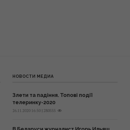
НОВОСТИ МЕДИА
Злети та падіння. Топові події
телеринку-2020
|
280555
26.11.2020 16:50
В Беларуси журналист Игорь Ильяш