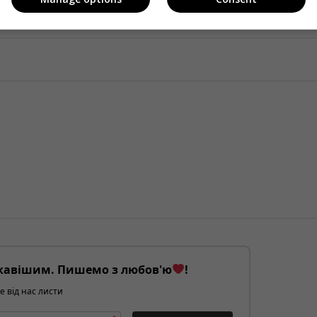
кавішим. Пишемо з любов'ю
!
е від нас листи