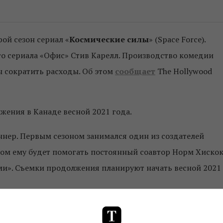
ой сезон сериал «
Космические силы
» (Space Force).
го сериала «Офис» Стив Карелл. Производство комедии
ы сократить расходы. Об этом
сообщает
The Hollywood
ения в Канаде весной 2021 года.
ннер. Первым сезоном занимался один из создателей
ром ему будет помогать постоянный соавтор Норм Хискок
ми». Съемки продолжения планируют начать весной 2021
 года – он вдохновлен решением Дональда Трампа в 2018