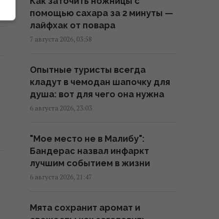
Как заточить ножницы с
22:12 четверг, 06 августа 2026
помощью сахара за 2 минуты —
лайфхак от повара
Анчоусы или сардины: какая
7 августа 2026, 03:58
рыба полезнее
21:47 четверг, 06 августа 2026
Опытные туристы всегда
кладут в чемодан шапочку для
Китай окружил пустыню
душа: вот для чего она нужна
деревьями: спустя несколько
6 августа 2026, 23:03
лет она начала поглощать
больше CO₂
"Мое место не в Малибу":
20:52 четверг, 06 августа 2026
Бандерас назвал инфаркт
лучшим событием в жизни
"Древний" римский театр,
6 августа 2026, 21:47
популярный чреди туристов,
оказался подделкой
Мята сохранит аромат и
20:49 четверг, 06 августа 2026