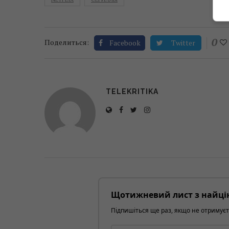
0
Поделиться:
Facebook
Twitter
TELEKRITIKA
Щотижневий лист з найці
Підпишіться ще раз, якщо не отримуєт