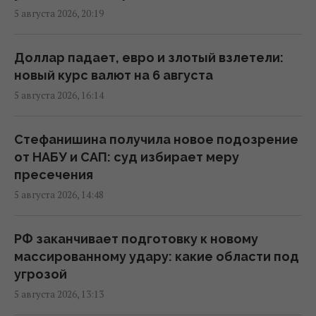
5 августа 2026, 20:19
Россия обнаружила слабое место Украины
и не колеблется им воспользоваться, – Sky
Доллар падает, евро и злотый взлетели:
News
новый курс валют на 6 августа
19:16 среда, 05 августа 2026
5 августа 2026, 16:14
Киев профинансирует проекты Плана
Стефанишина получила новое подозрение
устойчивости на 22 млрд грн, а
от НАБУ и САП: суд избирает меру
государство – на 15,5 млрд: Кличко о
пресечения
заседании СНБО
5 августа 2026, 14:48
18:30 среда, 05 августа 2026
РФ заканчивает подготовку к новому
Погиб известный поисковик Алексей Юков,
массированному удару: какие области под
который занимался возвращением тел
угрозой
погибших
5 августа 2026, 13:13
18:00 среда, 05 августа 2026