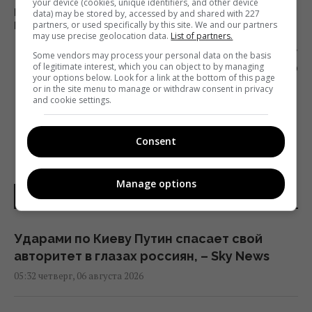
your device (cookies, unique identifiers, and other device
КАК ЗАРОЖДАЛСЯ «1+1». СПЕЦПРОЕКТ «25
data) may be stored by, accessed by and shared with 227
partners, or used specifically by this site. We and our partners
РОКІВ ТИ НЕ ОДИН»
may use precise geolocation data.
List of partners.
Следующий пост
Some vendors may process your personal data on the basis
of legitimate interest, which you can object to by managing
ТЕЛЕКАНАЛ EUROSPORT ПОКАЖЕТ ROLAND
your options below. Look for a link at the bottom of this page
GARROS-2020
or in the site menu to manage or withdraw consent in privacy
and cookie settings.
Consent
Manage options
НОВОСТИ УКРАИНЫ
Ударами по Киеву Путин спасает свой
авторитет в глазах россиян, – Sky News
05:32 четверг, 06 августа 2026