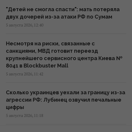
"Детей не смогла спасти": мать потеряла
Эксглавком ставил пусковые РФ в
двух дочерей из-за атаки РФ по Сумам
приоритет, вопросы – к МО, – Цыбулько
5 августа 2026, 12:40
17:09 среда, 05 августа 2026
Несмотря на риски, связанные с
Путин назначил нового командующего
санкциями, МВД готовит переезд
Войсками беспилотных систем, – Reuters
крупнейшего сервисного центра Киева №
16:54 среда, 05 августа 2026
8041 в Blockbuster Mall
5 августа 2026, 11:42
НАБУ и САП объявили новое подозрение
Ольге Стефанишиной, - СМИ
Сколько украинцев уехали за границу из-за
15:30 среда, 05 августа 2026
агрессии РФ: Лубинец озвучил печальные
цифры
5 августа 2026, 11:18
В Германии дрон со взрывчаткой атаковал
украинский самолет, - BILD