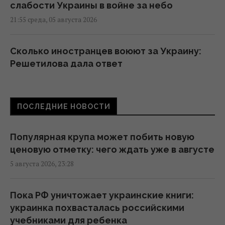
слабости Украины в войне за небо
21:55 среда, 05 августа 2026
Сколько иностранцев воюют за Украину:
Решетилова дала ответ
21:53 среда, 05 августа 2026
ПОСЛЕДНИЕ НОВОСТИ
Зеленский допустил, что партнеры
придержали антибаллистику, чтобы
Украина была "уступчивой"
Популярная крупа может побить новую
20:15 среда, 05 августа 2026
ценовую отметку: чего ждать уже в августе
5 августа 2026, 23:28
"В январе по Москве и Петербургу будут
ходить медведи": нардеп назвал слабое
Пока РФ уничтожает украинские книги:
место России
украинка похвасталась российскими
19:56 среда, 05 августа 2026
учебниками для ребенка