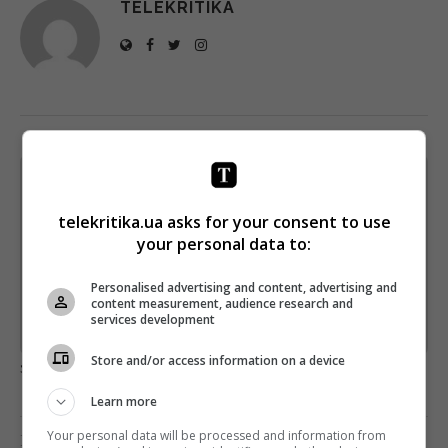
TELEKRITIKA
Щотижневий лист з найцікавішим.
Пишемо з любов'ю
!
telekritika.ua asks for your consent to use
Підпишіться ще раз, якщо не отримуєте від нас листи
your personal data to:
*
Підписатись→
Personalised advertising and content, advertising and
content measurement, audience research and
services development
Предоставлено SendPulse
Store and/or access information on a device
загрузка...
Learn more
Your personal data will be processed and information from
Предыдущий пост