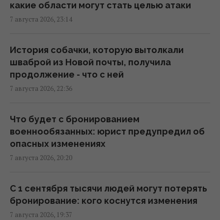
Зеленский прибыл в Сербию: подробности
какие области могут стать целью атаки
первого официального визита
7 августа 2026, 23:14
19:52 пятница, 07 августа 2026
История собачки, которую вытолкали
Дипломатическое контрнаступление
шваброй из Новой почты, получила
Украины на Вашингтон захлебнулось, – The
продолжение - что с ней
Atlantic
7 августа 2026, 22:36
19:23 пятница, 07 августа 2026
Что будет с бронированием
База ФСБ, корабли и ЗРК "Бук": Мадяр
военнообязанных: юрист предупредил об
раскрыл результаты ударов по
опасных изменениях
российским целям (видео)
7 августа 2026, 20:20
18:33 пятница, 07 августа 2026
С 1 сентября тысячи людей могут потерять
Зеленский впервые поедет с официальным
бронирование: кого коснутся изменения
визитом в Сербию: названа дата
7 августа 2026, 19:37