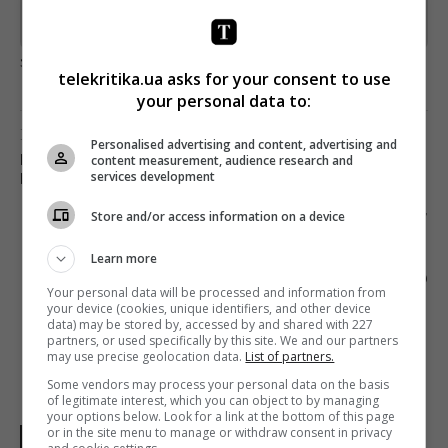
Предоставлено SendPulse
загрузка...
telekritika.ua asks for your consent to use
your personal data to:
Предыдущий пост
Personalised advertising and content, advertising and
content measurement, audience research and
БРИТАНСКОГО РЕГУЛЯТОРА ПРИЗЫВАЮТ
services development
ПЕРЕСМОТРЕТЬ ЛИЦЕНЗИЮ КАНАЛА RT
Следующий пост
Store and/or access information on a device
ГРУППА 1+1 MEDIA ЗАЯВИЛА О ПРЕКРАЩЕНИИ
Learn more
СОТРУДНИЧЕСТВА С ООО «СЕТЬ ЛАНЕТ»
(ДОПОЛНЕНО)
Your personal data will be processed and information from
your device (cookies, unique identifiers, and other device
data) may be stored by, accessed by and shared with 227
partners, or used specifically by this site. We and our partners
may use precise geolocation data.
List of partners.
Some vendors may process your personal data on the basis
of legitimate interest, which you can object to by managing
your options below. Look for a link at the bottom of this page
or in the site menu to manage or withdraw consent in privacy
НОВОСТИ УКРАИНЫ