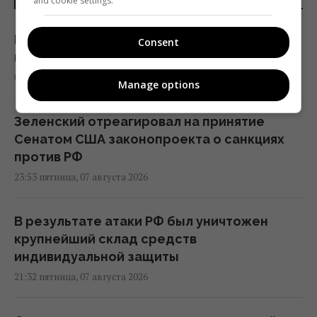
and cookie settings.
В июле Украина сбила 87% ударных дронов
Consent
и лишь 15% баллистических ракет, – отчет
05:31 суббота, 08 августа 2026
Manage options
Зеленский отреагировал на принятие
Сенатом США законопроекта о санкциях
против РФ
23:53 пятница, 07 августа 2026
В результате атаки РФ был уничтожен
крупнейший склад средств
индивидуальной защиты
21:32 пятница, 07 августа 2026