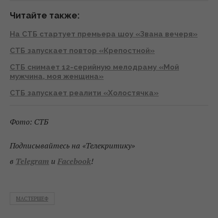
Читайте также:
На СТБ стартует премьера шоу «Звана вечеря»
СТБ запускает повтор «Крепостной»
СТБ снимает 12-серийную мелодраму «Мой
мужчина, моя женщина»
СТБ запускает реалити «Холостячка»
Фото: СТБ
Подписывайтесь на «Телекритику»
в
Telegram
и
Facebook
!
МАСТЕРШЕФ