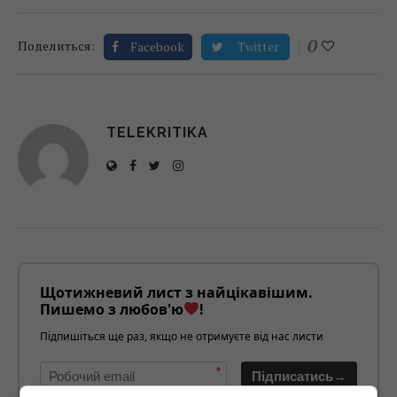
0
Поделиться:
Facebook
Twitter
TELEKRITIKA
Щотижневий лист з найцікавішим.
Пишемо з любов'ю
!
Підпишіться ще раз, якщо не отримуєте від нас листи
*
Підписатись→