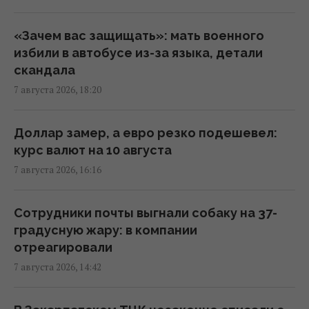
17:18 пятница, 07 августа 2026
«Зачем вас защищать»: мать военного
Россия ударила по футбольному стадиону
избили в автобусе из-за языка, детали
"Черноморец" в Одессе, есть раненые
скандала
(фото, видео)
7 августа 2026, 18:20
16:37 пятница, 07 августа 2026
Доллар замер, а евро резко подешевел:
Дроны уже полдня атакуют Крым: ГУР
курс валют на 10 августа
провел "морской парад" в Ялте
7 августа 2026, 16:16
16:31 пятница, 07 августа 2026
Сотрудники почты выгнали собаку на 37-
"Будет волна банкротства": разгром
градусную жару: в компании
складов Wildberries больно бьет по РФ, -
отреагировали
Die Welt
7 августа 2026, 14:42
16:22 пятница, 07 августа 2026