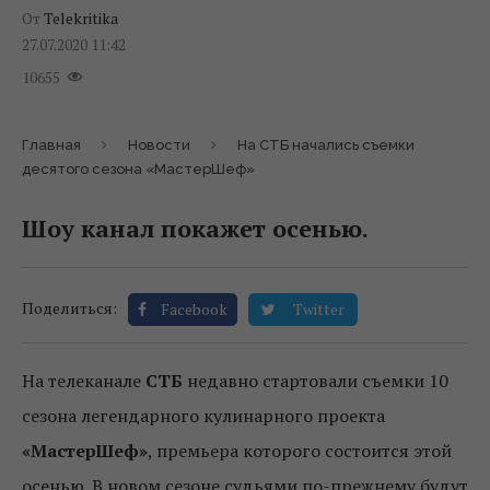
От
Telekritika
27.07.2020 11:42
10655
Главная
Новости
На СТБ начались съемки
десятого сезона «МастерШеф»
Шоу канал покажет осенью.
Поделиться:
Facebook
Twitter
На телеканале
СТБ
недавно стартовали съемки 10
сезона легендарного кулинарного проекта
«МастерШеф»
, премьера которого состоится этой
осенью. В новом сезоне судьями по-прежнему будут