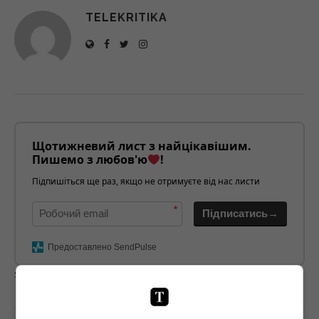
TELEKRITIKA
Щотижневий лист з найцікавішим.
Пишемо з любов'ю
!
Підпишіться ще раз, якщо не отримуєте від нас листи
*
Підписатись→
Предоставлено SendPulse
загрузка...