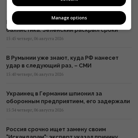
15:58 четверг, 06 августа 2026
Manage options
Когда у Украины появится собственная
баллистика: Зеленский раскрыл сроки
15:45 четверг, 06 августа 2026
В Румынии уже знают, куда РФ нанесет
удар в следующий раз, – СМИ
15:40 четверг, 06 августа 2026
Украинец в Германии шпионил за
оборонным предприятием, его задержали
15:34 четверг, 06 августа 2026
Россия срочно ищет замену своим
"Искандарам": эксперт указал причину