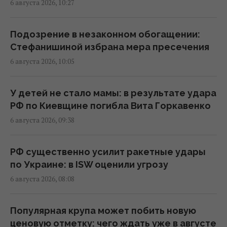
6 августа 2026, 10:27
Стефанишину подозревают в незаконном
обогащении на 13,9 млн грн: в НАБУ
Подозрение в незаконном обогащении:
раскрыли детали
Стефанишиной избрана мера пресечения
12:35 четверг, 06 августа 2026
6 августа 2026, 10:05
Сибига: Бьемся за каждую ракету к Patriot,
У детей не стало мамы: в результате удара
консультации по лицензиям продолжаются
РФ по Киевщине погибла Вита Горкавенко
12:15 четверг, 06 августа 2026
6 августа 2026, 09:38
Льготы и надбавки к пенсии за большой
РФ существенно усилит ракетные удары
стаж: кому доплатят более 5000 гривень
по Украине: в ISW оценили угрозу
12:00 четверг, 06 августа 2026
6 августа 2026, 08:08
ICC не будет рассматривать кандидатов от
Популярная крупа может побить новую
Украины: адвокат из фирмы Barristers
ценовую отметку: чего ждать уже в августе