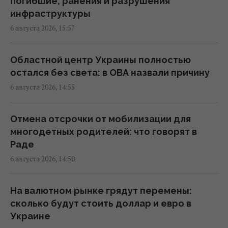
погибшие, ранения и разрушения
инфраструктуры
Украинец пытался подкупить
6 августа 2026, 15:57
пограничника, чтобы попасть на концерт
The Weeknd
13:42 четверг, 06 августа 2026
Областной центр Украины полностью
остался без света: в ОВА назвали причину
6 августа 2026, 14:55
Контролируя судебные институты,
активисты выстраивают собственную
систему влияния и становятся отдельной
Отмена отсрочки от мобилизации для
ветвью власти, – нардеп Власенко
многодетных родителей: что говорят в
13:03 четверг, 06 августа 2026
Раде
6 августа 2026, 14:50
Маскируют под работу, брак и лечение:
глава Нацполиции о новых схемах торговли
На валютном рынке грядут перемены:
людьми
сколько будут стоить доллар и евро в
12:52 четверг, 06 августа 2026
Украине