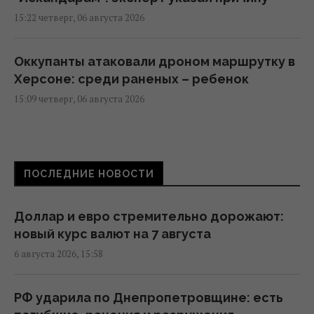
15:22 четверг, 06 августа 2026
Оккупанты атаковали дроном маршрутку в
Херсоне: среди раненых – ребенок
15:09 четверг, 06 августа 2026
Россияне нанесли удары по
Днепропетровской области: погибли пять
ПОСЛЕДНИЕ НОВОСТИ
человек, много раненых
15:08 четверг, 06 августа 2026
Доллар и евро стремительно дорожают:
новый курс валют на 7 августа
В Сумах прямо в парковой зоне выявили
6 августа 2026, 15:58
500-килограммовый российский КАБ
(видео)
14:43 четверг, 06 августа 2026
РФ ударила по Днепропетровщине: есть