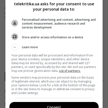
Предыдущий пост
telekritika.ua asks for your consent to use
ПРЕЗИДЕНТ ХОЧЕТ, ЧТОБЫ
your personal data to:
ГОСУДАРСТВЕННЫЙ ТЕЛЕКАНАЛ «БЫЛ САМЫМ
КРУТЫМ»
Personalised advertising and content, advertising and
content measurement, audience research and
Следующий пост
services development
ЦЕРЕМОНИЮ «ОСКАР-2021» МОГУТ
Store and/or access information on a device
ПЕРЕНЕСТИ
Learn more
Your personal data will be processed and information from
your device (cookies, unique identifiers, and other device
data) may be stored by, accessed by and shared with 227
partners, or used specifically by this site. We and our partners
may use precise geolocation data.
List of partners.
НОВОСТИ УКРАИНЫ
Some vendors may process your personal data on the basis
of legitimate interest, which you can object to by managing
your options below. Look for a link at the bottom of this page
or in the site menu to manage or withdraw consent in privacy
В Фонде госимущества прогнозируют
and cookie settings.
сложности с приватизацией крупных
государственных активов
Consent