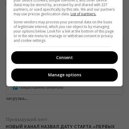
your device (cookies, unique identifiers, and other device
data) may be stored by, accessed by and shared with 227
partners, or used specifically by this site. We and our partners
may use precise geolocation data.
List of partners.
Some vendors may process your personal data on the basis
of legitimate interest, which you can object to by managing
your options below. Look for a link at the bottom of this page
or in the site menu to manage or withdraw consent in privacy
and cookie settings.
Щотижневий лист з найцікавішим.
Пишемо з любов'ю
!
Consent
Підпишіться ще раз, якщо не отримуєте від нас листи
*
Підписатись→
Manage options
Предоставлено SendPulse
загрузка...
Предыдущий пост
НОВЫЙ КАНАЛ НАЗВАЛ ДАТУ СТАРТА «ПЕРВЫХ