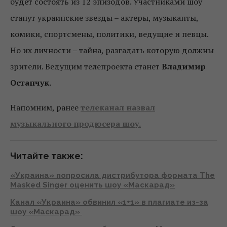
будет состоять из 12 эпизодов. Участниками шоу
станут украинские звезды – актеры, музыканты,
комики, спортсмены, политики, ведущие и певцы.
Но их личности – тайна, разгадать которую должны
зрители. Ведущим телепроекта станет
Владимир
Остапчук.
Напомним, ранее
телеканал назвал
музыкального продюсера шоу.
Читайте также:
«Украина» попросила дистрибутора формата The
Masked Singer оценить шоу «Маскарад»
Канал «Украина» обвинил «1+1» в плагиате из-за
шоу «Маскарад»