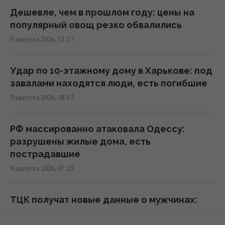
Что заставит украинок, выехавших из-за
Дешевле, чем в прошлом году: цены на
войны, вернуться домой: объяснение
популярный овощ резко обвалились
демографа
9 августа 2026, 11:17
21:08 воскресенье, 09 августа 2026
Удар по 10-этажному дому в Харькове: под
Чистые подвалы и больше генераторов:
завалами находятся люди, есть погибшие
Федоренко дал советы, как подготовиться
9 августа 2026, 08:13
к зиме
20:26 воскресенье, 09 августа 2026
РФ массированно атаковала Одессу:
разрушены жилые дома, есть
Россияне фактически оказались в ловушке
пострадавшие
на Кинбурнской косе, - командир ОТГ
9 августа 2026, 07:23
"Одесса"
19:12 воскресенье, 09 августа 2026
ТЦК получат новые данные о мужчинах:
кого и где смогут разыскать
Куда исчезла с полок магазинов