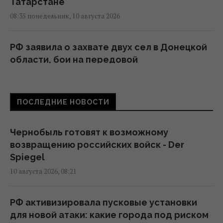
Татарстане
08:35 понедельник, 10 августа 2026
РФ заявила о захвате двух сел в Донецкой
области, бои на передовой
продолжаются, - Reuters
07:10 понедельник, 10 августа 2026
ПОСЛЕДНИЕ НОВОСТИ
РФ сбросила три авиабомбы на Сумы: в
городе значительные разрушения,
Чернобыль готовят к возможному
пострадали 14 человек
возвращению российских войск - Der
06:36 понедельник, 10 августа 2026
Spiegel
10 августа 2026, 08:21
Трагедия семьи Вороновых: российская
ракета убила 10 членов одной семьи
РФ активизировала пусковые установки
02:58 понедельник, 10 августа 2026
для новой атаки: какие города под риском