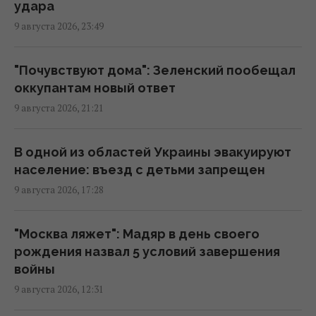
удара
9 августа 2026, 23:49
Украина готовит Чернобыль к очередной
попытке вторжения со стороны РФ, – Der
Spiegel
"Почувствуют дома": Зеленский пообещал
00:08 понедельник, 10 августа 2026
оккупантам новый ответ
9 августа 2026, 21:21
КГГА: информация о "технике ВСУ" на
строительстве теплотрассы на Теремках –
В одной из областей Украины эвакуируют
фейк
население: въезд с детьми запрещен
22:13 воскресенье, 09 августа 2026
9 августа 2026, 17:28
Украина поставила на колени бизнес-
"Москва ляжет": Мадяр в день своего
империю самой богатой женщины России,
рождения назва л 5 условий завершения
– NYT
войны
21:08 воскресенье, 09 августа 2026
9 августа 2026, 12:31