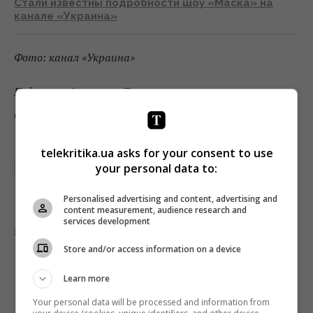
Стали известны подробности шоу «Маска» на
канале «Украина»
Фото: канал «Украина»
Подписывайтесь на «Телекритику»
в
Telegram
и
Facebook
!
telekritika.ua asks for your consent to use
your personal data to:
КАНАЛ УКРАИНА
МАСКА
Personalised advertising and content, advertising and
content measurement, audience research and
services development
0
Поделиться:
Facebook
Twitter
Store and/or access information on a device
Learn more
TELEKRITIKA
Your personal data will be processed and information from