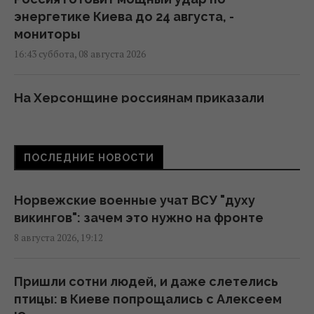
энергетике Киева до 24 августа, -
мониторы
16:43 суббота, 08 августа 2026
На Херсонщине россиянам приказали
начать "свободную охоту" на
автотранспорт, – ОВА
16:09 суббота, 08 августа 2026
ПОСЛЕДНИЕ НОВОСТИ
Украина должна уничтожать пусковые и
Норвежские военные учат ВСУ "духу
производство ракет: эксперт сказал, что
викингов": зачем это нужно на фронте
для этого нужно
8 августа 2026, 19:12
16:03 суббота, 08 августа 2026
Пришли сотни людей, и даже слетелись
Зеленский: Украинская оборонка может
птицы: в Киеве попрощались с Алексеем
удвоить объемы производства, но есть