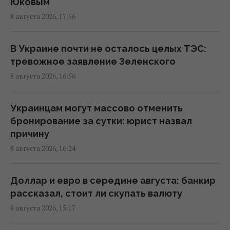
Юковым
условие
8 августа 2026, 17:56
15:13 суббота, 08 августа 2026
В Украине почти не осталось целых ТЭС:
Избрание судей МУС: что случилось с
тревожное заявление Зеленского
кандидатом от Украины
8 августа 2026, 16:56
15:04 суббота, 08 августа 2026
Украинцам могут массово отменить
Россия уничтожает украинское сельское
бронирование за сутки: юрист назвал
хозяйство и саму природу Украины, –
причину
Forbes
8 августа 2026, 16:24
14:41 суббота, 08 августа 2026
Доллар и евро в середине августа: банкир
Вучич заявил, что не видит путей для
рассказал, стоит ли скупать валюту
скорейшего завершения войны в Украине
8 августа 2026, 15:17
14:32 суббота, 08 августа 2026