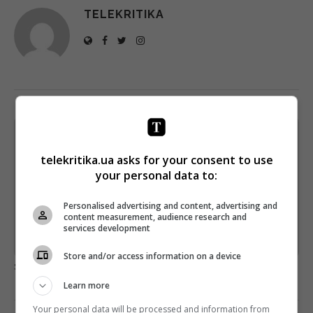
TELEKRITIKA
Щотижневий лист з найцікавішим.
Пишемо з любов'ю
!
telekritika.ua asks for your consent to use
your personal data to:
Підпишіться ще раз, якщо не отримуєте від нас листи
*
Personalised advertising and content, advertising and
Підписатись→
content measurement, audience research and
services development
Предоставлено SendPulse
Store and/or access information on a device
загрузка...
Learn more
Your personal data will be processed and information from