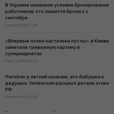
В Украине изменили условия бронирования
В Кировоградской области разбился
работников: кто лишится брони с 1
боевой вертолет: что известно
сентября
12:17 суббота, 08 августа 2026
8 августа 2026, 13:48
Украина согласилась не нападать на
«Впервые полки настолько пусты»: в Киеве
нероссийские танкеры с нефтью в Черном
заметили тревожную картину в
море, - Bloomberg
супермаркетах
11:24 суббота, 08 августа 2026
8 августа 2026, 11:11
В России загорелись сразу два крупных
Погибли 3-летний мальчик, его бабушка и
НПЗ после атаки украинских дронов
дедушка: Зеленский раскрыл детали атаки
10:55 суббота, 08 августа 2026
РФ
8 августа 2026, 10:28
Ни одну баллистическую ракету не сбили:
Воздушные силы раскрыли детали ночной
Россияне цинично обстреляли поезд