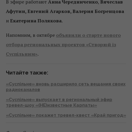
В эфире работают
Анна Чередниченко
,
Вячеслав
Афутин, Евгений Агарков, Валерия Богренцова
и
Екатерина Полякова
.
Напомним, в октябре
объявили о старте нового
отбора региональных проектов «Створюй із
Суспільним»
.
Читайте также:
«Суспільне» вновь расширило сеть вещания своих
радиоканалов
«Суспільне» выпускает в региональный эфир
тревел-шоу «(НЕ)известные Карпаты»
«Суспільне» покажет тревел-квест «Край пригод»