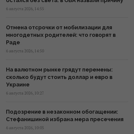
остался без света: в ОВА назвали причину
6 августа 2026, 14:55
Контролируя судебные институты,
активисты выстраивают собственную
систему влияния и становятся отдельной
Отмена отсрочки от мобилизации для
ветвью власти, – нардеп Власенко
многодетных родителей: что говорят в
13:03 четверг, 06 августа 2026
Раде
6 августа 2026, 14:50
Маскируют под работу, брак и лечение:
глава Нацполиции о новых схемах торговли
На валютном рынке грядут перемены:
людьми
сколько будут стоить доллар и евро в
12:52 четверг, 06 августа 2026
Украине
6 августа 2026, 10:27
Стефанишину подозревают в незаконном
обогащении на 13,9 млн грн: в НАБУ
Подозрение в незаконном обогащении:
раскрыли детали
Стефанишиной избрана мера пресечения
12:35 четверг, 06 августа 2026
6 августа 2026, 10:05