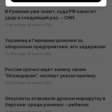
В Румынии уже знают, куда РФ нанесет
удар в следующий раз, – СМИ
15:40 четверг, 06 августа 2026
Украинец в Германии шпионил за
оборонным предприятием, его задержали
15:34 четверг, 06 августа 2026
Россия срочно ищет замену своим
"Искандарам": эксперт указал причину
15:22 четверг, 06 августа 2026
Оккупанты атаковали дроном маршрутку в
Херсоне: среди раненых – ребенок
15:09 четверг, 06 августа 2026