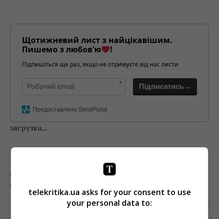
Щотижневий лист з найцікавішим.
Пишемо з любов'ю
!
Підпишіться ще раз, якщо не отримуєте від нас листи
*
Підписатись→
Предоставлено SendPulse
загрузка...
Предыдущий пост
СБУ ОТКРЫЛА УГОЛОВНОЕ ПРОИЗВОДСТВО В
ОТНОШЕНИИ ШАРИЯ
telekritika.ua asks for your consent to use
Следующий пост
your personal data to:
КАНАЛ «ПЛЮСПЛЮС» НАЧАЛ