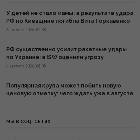
Сибига: Бьемся за каждую ракету к Patriot,
У детей не стало мамы: в результате удара
консультации по лицензиям продолжаются
РФ по Киевщине погибла Вита Горкавенко
12:15 четверг, 06 августа 2026
6 августа 2026, 09:38
Льготы и надбавки к пенсии за большой
РФ существенно усилит ракетные удары
стаж: кому доплатят более 5000 гривень
по Украине: в ISW оценили угрозу
12:00 четверг, 06 августа 2026
6 августа 2026, 08:08
ICC не будет рассматривать кандидатов от
Популярная крупа может побить новую
Украины: адвокат из фирмы Barristers
ценовую отметку: чего ждать уже в августе
Алексей Шевчук заявил о провале
5 августа 2026, 23:28
конкурса
11:41 четверг, 06 августа 2026
Пока РФ уничтожает украинские книги:
МЫ В СОЦ. СЕТЯХ
украинка похвасталась российскими
В Крыму россияне распространяют слухи о
учебниками для ребенка