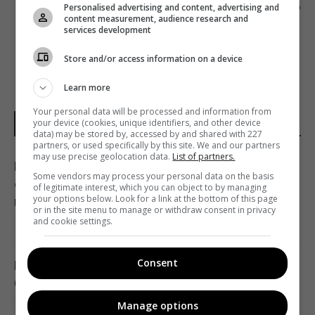
Personalised advertising and content, advertising and
СОТРУДНИЧЕСТВО С ЮНИСЕФ
content measurement, audience research and
services development
Store and/or access information on a device
Learn more
Your personal data will be processed and information from
your device (cookies, unique identifiers, and other device
НОВОСТИ УКРАИНЫ
data) may be stored by, accessed by and shared with 227
partners, or used specifically by this site. We and our partners
may use precise geolocation data.
List of partners.
В Фонде госимущества прогнозируют
Some vendors may process your personal data on the basis
сложности с приватизацией крупных
of legitimate interest, which you can object to by managing
your options below. Look for a link at the bottom of this page
государственных активов
or in the site menu to manage or withdraw consent in privacy
15:58 четверг, 06 августа 2026
and cookie settings.
Consent
Когда у Украины появится собственная
баллистика: Зеленский раскрыл сроки
15:45 четверг, 06 августа 2026
Manage options