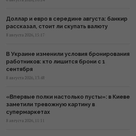
14:32 суббота, 08 августа 2026
Доллар и евро в середине августа: банкир
В Кировоградской области разбился
рассказал, стоит ли скупать валюту
боевой вертолет: что известно
8 августа 2026, 15:17
12:17 суббота, 08 августа 2026
В Украине изменили условия бронирования
Украина согласилась не нападать на
работников: кто лишится брони с 1
нероссийские танкеры с нефтью в Черном
сентября
море, - Bloomberg
8 августа 2026, 13:48
11:24 суббота, 08 августа 2026
«Впервые полки настолько пусты»: в Киеве
В России загорелись сразу два крупных
заметили тревожную картину в
НПЗ после атаки украинских дронов
супермаркетах
10:55 суббота, 08 августа 2026
8 августа 2026, 11:11