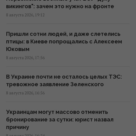
Зеленский: Украинская оборонка может
викингов": зачем это нужно на фронте
удвоить объемы производства, но есть
8 августа 2026, 19:12
условие
15:13 суббота, 08 августа 2026
Пришли сотни людей, и даже слетелись
птицы: в Киеве попрощались с Алексеем
Избрание судей МУС: что случилось с
Юковым
кандидатом от Украины
8 августа 2026, 17:56
15:04 суббота, 08 августа 2026
В Украине почти не осталось целых ТЭС:
Россия уничтожает украинское сельское
тревожное заявление Зеленского
хозяйство и саму природу Украины, –
8 августа 2026, 16:56
Forbes
14:41 суббота, 08 августа 2026
Украинцам могут массово отменить
бронирование за сутки: юрист назвал
Вучич заявил, что не видит путей для
причину
скорейшего завершения войны в Украине
8 августа 2026, 16:24