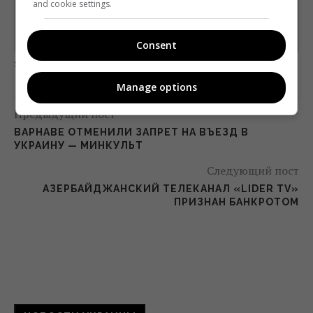
*
and cookie settings.
Підписатись→
Предоставлено SendPulse
Consent
загрузка...
Manage options
Предыдущий пост
ВАРНАВЕ ОТМЕНИЛИ ЗАПРЕТ НА ВЪЕЗД В
УКРАИНУ — МИНКУЛЬТ
Следующий пост
АЗЕРБАЙДЖАНСКИЙ ТЕЛЕКАНАЛ «LIDER TV»
ПРИЗНАН БАНКРОТОМ