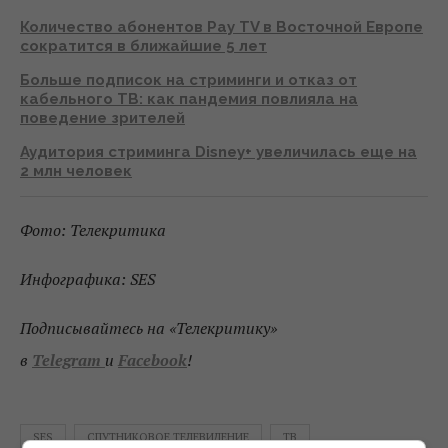
Количество абонентов Pay TV в Восточной Европе
сократится в ближайшие 5 лет
Больше подписок на стриминги и отказ от
кабельного ТВ: как пандемия повлияла на
поведение зрителей
Аудитория стриминга Disney+ увеличилась еще на
2 млн человек
Фото: Телекритика
Инфографика: SES
Подписывайтесь на «Телекритику»
в
Telegram
и
Facebook
!
SES
СПУТНИКОВОЕ ТЕЛЕВИДЕНИЕ
ТВ