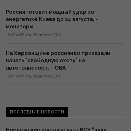
Россия готовит мощный удар по
энергетике Киева до 24 августа, -
мониторы
16:43 суббота, 08 августа 2026
На Херсонщине россиянам приказали
начать "свободную охоту" на
автотранспорт, – ОВА
16:09 суббота, 08 августа 2026
Украина должна уничтожать пусковые и
производство ракет: эксперт сказал, что
для этого нужно
ПОСЛЕДНИЕ НОВОСТИ
16:03 суббота, 08 августа 2026
Норвежские военные учат ВСУ "духу