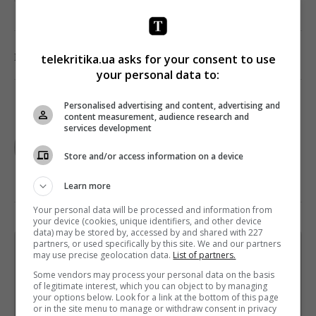
0
Поделиться:
Facebook
Twitter
telekritika.ua asks for your consent to use
your personal data to:
Personalised advertising and content, advertising and
content measurement, audience research and
TELEKRITIKA
services development
Store and/or access information on a device
Learn more
Your personal data will be processed and information from
your device (cookies, unique identifiers, and other device
data) may be stored by, accessed by and shared with 227
partners, or used specifically by this site. We and our partners
Щотижневий лист з найцікавішим.
may use precise geolocation data.
List of partners.
Пишемо з любов'ю
!
Some vendors may process your personal data on the basis
of legitimate interest, which you can object to by managing
Підпишіться ще раз, якщо не отримуєте від нас листи
your options below. Look for a link at the bottom of this page
or in the site menu to manage or withdraw consent in privacy