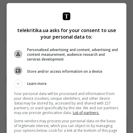
БЕЛАРУСЬ
telekritika.ua asks for your consent to use
your personal data to:
0
Поделиться:
Facebook
Twitter
Personalised advertising and content, advertising and
content measurement, audience research and
services development
TELEKRITIKA
Store and/or access information on a device
Learn more
Your personal data will be processed and information from
your device (cookies, unique identifiers, and other device
data) may be stored by, accessed by and shared with 227
partners, or used specifically by this site. We and our partners
may use precise geolocation data.
List of partners.
Some vendors may process your personal data on the basis
Щотижневий лист з найцікавішим.
of legitimate interest, which you can object to by managing
Пишемо з любов'ю
!
your options below. Look for a link at the bottom of this page