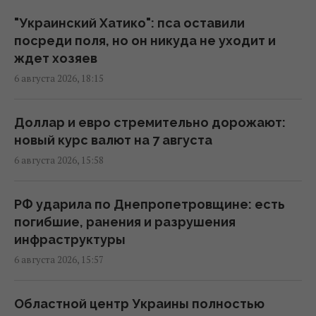
баллистика: Зеленский раскрыл сроки
15:45 четверг, 06 августа 2026
"Украинский Хатико": пса оставили
посреди поля, но он никуда не уходит и
ждет хозяев
В Румынии уже знают, куда РФ нанесет
6 августа 2026, 18:15
удар в следующий раз, – СМИ
15:40 четверг, 06 августа 2026
Доллар и евро стремительно дорожают:
новый курс валют на 7 августа
Украинец в Германии шпионил за
6 августа 2026, 15:58
оборонным предприятием, его задержали
15:34 четверг, 06 августа 2026
РФ ударила по Днепропетровщине: есть
погибшие, ранения и разрушения
Россия срочно ищет замену своим
инфраструктуры
"Искандарам": эксперт указал причину
6 августа 2026, 15:57
15:22 четверг, 06 августа 2026
Областной центр Украины полностью
Оккупанты атаковали дроном маршрутку в