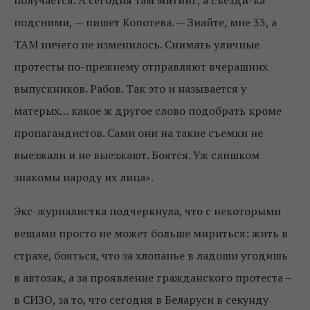
получается. А сегодня там митинг, а съезди-ка
подсними, — пишет Копотева. — Знайте, мне 33, а
ТАМ ничего не изменилось. Снимать уличные
протесты по-прежнему отправляют вчерашних
выпускников. Рабов. Так это и называется у
матерых… какое ж другое слово подобрать кроме
пропагандистов. Сами они на такие съемки не
выезжали и не выезжают. Боятся. Уж слишком
знакомы народу их лица».
Экс-журналистка подчеркнула, что с некоторыми
вещами просто не может больше мириться: жить в
страхе, бояться, что за хлопанье в ладоши угодишь
в автозак, а за проявление гражданского протеста –
в СИЗО, за то, что сегодня в Беларуси в секунду