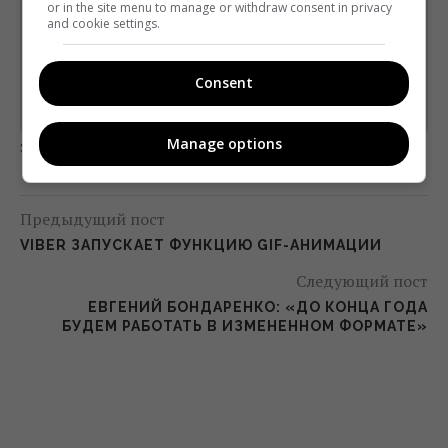
or in the site menu to manage or withdraw consent in privacy
Підпишіться ще раз, якщо не отримуєте від нас листи
and cookie settings.
*
Підписатись→
Consent
Предоставлено SendPulse
Manage options
загрузка...
Предыдущий пост
VIBER ЗАПУСКАЕТ ФУНКЦИЮ GIF-АНИМАЦИИ
Следующий пост
ЕВГЕНИЙ БОНДАРЕНКО: «ДО КОНЦА ГОДА
БУДЕМ РАБОТАТЬ В ИЗМЕНЕННОМ ФОРМАТЕ»