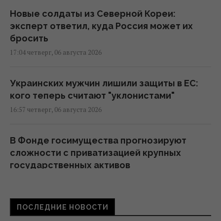
Новые солдаты из Северной Кореи:
эксперт ответил, куда Россия может их
бросить
17:04 четверг, 06 августа 2026
Украинских мужчин лишили защиты в ЕС:
кого теперь считают "уклонистами"
16:57 четверг, 06 августа 2026
В Фонде госимущества прогнозируют
сложности с приватизацией крупных
государственных активов
15:58 четверг, 06 августа 2026
ПОСЛЕДНИЕ НОВОСТИ
Когда у Украины появится собственная