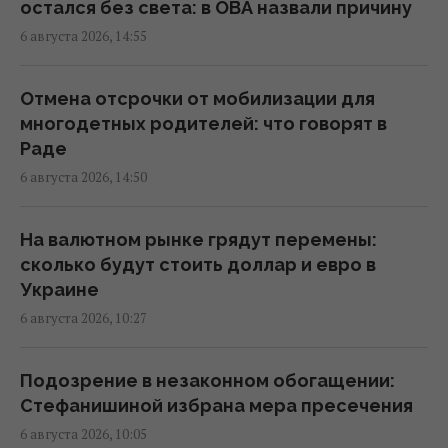
остался без света: в ОВА назвали причину
Херсоне: среди раненых – ребенок
6 августа 2026, 14:55
15:09 четверг, 06 августа 2026
Отмена отсрочки от мобилизации для
Россияне нанесли удары по
многодетных родителей: что говорят в
Днепропетровской области: погибли пять
Раде
человек, много раненых
6 августа 2026, 14:50
15:08 четверг, 06 августа 2026
На валютном рынке грядут перемены:
В Сумах прямо в парковой зоне выявили
сколько будут стоить доллар и евро в
500-килограммовый российский КАБ
Украине
(видео)
6 августа 2026, 10:27
14:43 четверг, 06 августа 2026
Подозрение в незаконном обогащении:
Украинец пытался подкупить
Стефанишиной избрана мера пресечения
пограничника, чтобы попасть на концерт
6 августа 2026, 10:05
The Weeknd