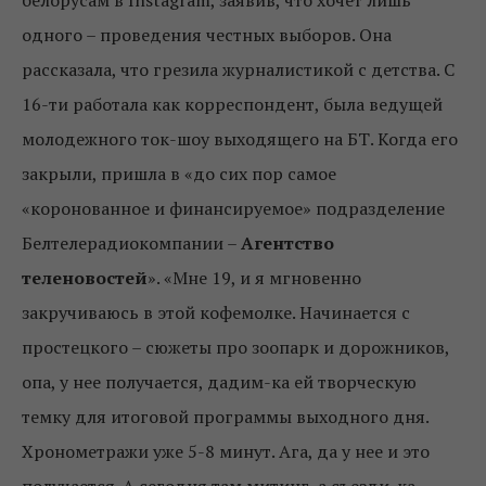
белорусам в Instagram, заявив, что хочет лишь
одного – проведения честных выборов. Она
рассказала, что грезила журналистикой с детства. С
16-ти работала как корреспондент, была ведущей
молодежного ток-шоу выходящего на БТ. Когда его
закрыли, пришла в «до сих пор самое
«коронованное и финансируемое» подразделение
Белтелерадиокомпании –
Агентство
теленовостей
». «Мне 19, и я мгновенно
закручиваюсь в этой кофемолке. Начинается с
простецкого – сюжеты про зоопарк и дорожников,
опа, у нее получается, дадим-ка ей творческую
темку для итоговой программы выходного дня.
Хронометражи уже 5-8 минут. Ага, да у нее и это