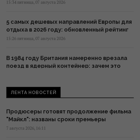
15:34 пятница, 07 августа 2026
5 самых дешевых направлений Европы для
отдыха в 2026 году: обновленный рейтинг
15:26 пятница, 07 августа 2026
В 1984 году Британия намеренно врезала
поезд в ядерный контейнер: зачем это
сделали
15:22 пятница, 07 августа 2026
ЛЕНТА НОВОСТЕЙ
Муж известной украинской актрисы ушел
из жизни
Продюсеры готовят продолжение фильма
15:00 пятница, 07 августа 2026
"Майкл": названы сроки премьеры
7 августа 2026, 16:11
Под льдом Антарктиды обнаружили