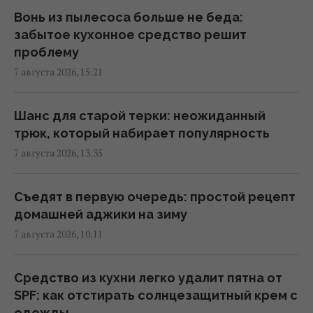
остатки "моря", исчезнувшего десятки
Вонь из пылесоса больше не беда:
тысяч лет назад
забытое кухонное средство решит
14:46 пятница, 07 августа 2026
проблему
7 августа 2026, 15:21
Тест для проверки IQ со спичками, который
с первого взгляда одолевают единицы
Шанс для старой терки: неожиданный
14:20 пятница, 07 августа 2026
трюк, который набирает популярность
7 августа 2026, 13:35
Брат Джоли совершил каминг-аут
14:17 пятница, 07 августа 2026
Съедят в первую очередь: простой рецепт
домашней аджики на зиму
7 августа 2026, 10:11
Козлы-предатели помогли уничтожить
своих сородичей на целом архипелаге
14:10 пятница, 07 августа 2026
Средство из кухни легко удалит пятна от
SPF: как отстирать солнцезащитный крем с
одежды