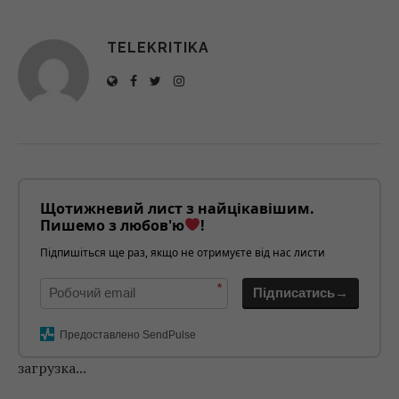
TELEKRITIKA
Щотижневий лист з найцікавішим.
Пишемо з любов'ю
!
Підпишіться ще раз, якщо не отримуєте від нас листи
*
Підписатись→
Предоставлено SendPulse
загрузка...