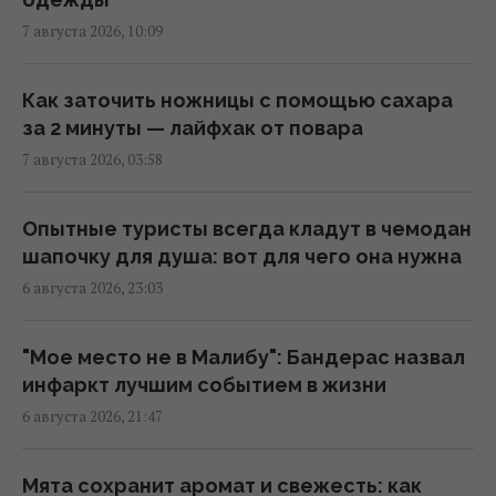
Зачем оставлять салфетку на полу:
7 августа 2026, 10:09
простой трюк для кухни
13:54 пятница, 07 августа 2026
Как заточить ножницы с помощью сахара
за 2 минуты — лайфхак от повара
Люди постоянно перебивают других не из-
7 августа 2026, 03:58
за неуважения: причины гораздо глубже
13:31 пятница, 07 августа 2026
Опытные туристы всегда кладут в чемодан
шапочку для душа: вот для чего она нужна
Согласно фэн-шуй, эти ошибки в спальне
6 августа 2026, 23:03
мешают отдыху: как улучшить сон
13:30 пятница, 07 августа 2026
"Мое место не в Малибу": Бандерас назвал
инфаркт лучшим событием в жизни
Что означает белый налет на сливах:
6 августа 2026, 21:47
эксперты объяснили, для чего он нужен
13:21 пятница, 07 августа 2026
Мята сохранит аромат и свежесть: как