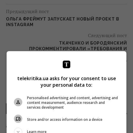
Предыдущий пост
ОЛЬГА ФРЕЙМУТ ЗАПУСКАЕТ НОВЫЙ ПРОЕКТ В
INSTAGRAM
Следующий пост
ТКАЧЕНКО И БОРОДЯНСКИЙ
ПРОКОММЕНТИРОВАЛИ «ТРЕБОВАНИЯ И
СТАНДАРТЫ НОВОСТЕЙ» В УКАЗЕ
ПРЕЗИДЕНТА
telekritika.ua asks for your consent to use
your personal data to:
Personalised advertising and content, advertising and
content measurement, audience research and
services development
НОВОСТИ ДНЯ
Store and/or access information on a device
Он лазал по деревьям, как кот, но при этом
Learn more