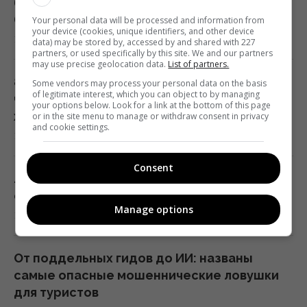
был первой в истории собакой на планете
(фото)
Your personal data will be processed and information from
your device (cookies, unique identifiers, and other device
17:21 пятница, 07 августа 2026
data) may be stored by, accessed by and shared with 227
partners, or used specifically by this site. We and our partners
may use precise geolocation data.
List of partners.
8 августа: церковный праздник сегодня,
Some vendors may process your personal data on the basis
of legitimate interest, which you can object to by managing
что нужно сделать, чтобы исполнилось
your options below. Look for a link at the bottom of this page
желание
or in the site menu to manage or withdraw consent in privacy
and cookie settings.
17:10 пятница, 07 августа 2026
Consent
Любят ли кошки своих хозяев так же, как
собаки: вот что выяснила наука
Manage options
16:17 пятница, 07 августа 2026
От поддельных гидов до ИИ: названы
самые опасные мошеннические ловушки
для туристов