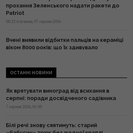
прохання Зеленського надати ракети до
Patriot
00:22 п'ятниця, 07 серпня 2026
Вчені виявили відбитки пальців на кераміці
віком 8000 років: що їх здивувало
23:58 четвер, 06 серпня 2026
ОСТАННІ НОВИНИ
Атака дронів на Москву: аналітики оцінили
ефективність роботи російської ППО
23:39 четвер, 06 серпня 2026
Як врятувати виноград від всихання в
серпні: поради досвідченого садівника
7 серпня 2026, 01:00
Жінки з дипломами частіше обирають
успішних чоловіків без вищої освіти, –
дослідження
Білі речі знову сяятимуть: старий
23:24 четвер, 06 серпня 2026
«бабусин» трюк без жодної краплі