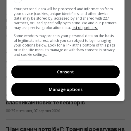
Your personal data will be processed and information from
Як вибратися з багнюки на автомобілі:
your device (cookies, unique identifiers, and other device
data) may be stored by, accessed by and shared with 227
названо простий предмет у салоні, що
partners, or used specifically by this site. We and our partners
може допомогти
may use precise geolocation data.
List of partners.
01:23 п'ятниця, 07 серпня 2026
Some vendors may process your personal data on the basis
of legitimate interest, which you can object to by managing
your options below. Look for a link at the bottom of this page
or in the site menu to manage or withdraw consent in privacy
"Достатньо, щоб вижити, а не перемогти":
and cookie settings.
ексчиновниця НАТО про надання ракет
Україні
Consent
01:19 п'ятниця, 07 серпня 2026
Manage options
Одне налаштування, яке варто змінити всім
власникам нових телевізорів
00:25 п'ятниця, 07 серпня 2026
"Нам самим потрібні": Трамп відреагував на