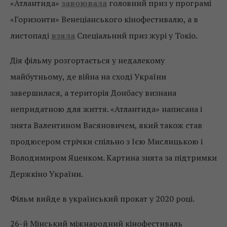
«Атлантида»
завоювала
головний приз у програмі
«Горизонти» Венеціанського кінофестивалю, а в
листопаді
взяла
Спеціальний приз журі у Токіо.
Дія фільму розгортається у недалекому
майбутньому, де війна на сході України
завершилася, а територія Донбасу визнана
непридатною для життя. «Атлантида» написана і
знята Валентином Васяновичем, який також став
продюсером стрічки спільно з Ією Мислицькою і
Володимиром Яценком. Картина знята за підтримки
Держкіно України.
Фільм вийде в український прокат у 2020 році.
26-й Мінський міжнародний кінофестиваль