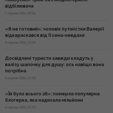
відбілювача
7 серпня 2026, 00:06
Україна ставить Путіна на передвиборчий
годинник, - Newsweek
23:07 четвер, 06 серпня 2026
«Я не готовий»: чоловік путіністки Валерії
відкараскався від її сина-невдахи
6 серпня 2026, 23:26
Корецький анонсував збільшення
заробітної плати педагогів з 1 вересня
22:53 четвер, 06 серпня 2026
Досвідчені туристи завжди кладуть у
валізу шапочку для душу: ось навіщо вона
потрібна
Міф зруйновано: скільки насправді можуть
6 серпня 2026, 23:03
працювати ядерні реактори
22:12 четвер, 06 серпня 2026
«Їй було всього 26»: померла популярна
блогерка, яка надихала мільйони
Така зброя є лише у кількох країн:
6 серпня 2026, 22:53
Зеленський про створення української