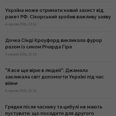
балістики
22:00 четвер, 06 серпня 2026
Україна може отримати новий захист від
ракет РФ: Сікорський зробив важливу заяву
6 серпня 2026, 22:51
"Динамо" здобуло важливу перемогу у
кваліфікації Ліги конференцій
21:57 четвер, 06 серпня 2026
Дочка Сінді Кроуфорд викликала фурор
разом із сином Річарда Гіра
6 серпня 2026, 22:24
Анчоуси чи сардини: яка риба корисніша
21:47 четвер, 06 серпня 2026
"Я все ще вірю в людей": Джамала
закликала світ допомогти Україні під час
В Україну може потрапити антидронова
війни
ракета CM-70 з Канади, - ЗМІ
6 серпня 2026, 22:22
21:42 четвер, 06 серпня 2026
Грядки після часнику та цибулі не мають
Чим Україна може знищувати "Іскандери":
пустувати: що посадити для другого