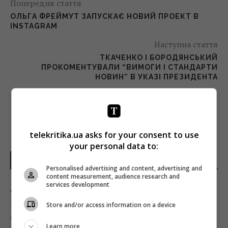
Попередня стаття
ОЛЬГА ФРЕЙМУТ ЗАПУСКАЄ НОВИЙ ПРОЕКТ В
INSTAGRAM
Наступна стаття
ТКАЧЕНКО І БОРОДЯНСЬКИЙ
ПРОКОМЕНТУВАЛИ “ВИМОГИ І СТАНДАРТИ
НОВИН” В УКАЗІ ПРЕЗИДЕНТА
telekritika.ua asks for your consent to use
your personal data to:
НОВИНИ УКРАЇНИ І СВІТУ
Personalised advertising and content, advertising and
content measurement, audience research and
services development
США запровадили нові санкції проти Куби
за співпрацю з Китаєм та РФ, - Bloomberg
Store and/or access information on a device
02:05 п'ятниця, 07 серпня 2026
Learn more