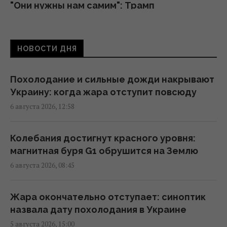
"Они нужны нам самим": Трамп
отреагировал на просьбу Зеленского
предоставить ракеты для системы Patriot
00:22 пятница, 07 августа 2026
НОВОСТИ ДНЯ
Атака дронов на Москву: аналитики
Похолодание и сильные дожди накрывают
оценили эффективность работы
Украину: когда жара отступит повсюду
российской ПВО
6 августа 2026, 12:58
23:39 четверг, 06 августа 2026
Колебания достигнут красного уровня:
Украина ставит Путина на предвыборные
магнитная буря G1 обрушится на Землю
часы, - Newsweek
6 августа 2026, 08:45
23:07 четверг, 06 августа 2026
Жара окончательно отступает: синоптик
Запад проигнорировал просьбу Киева о
назвала дату похолодания в Украине
срочных поставках зенитных ракет, – NYT
5 августа 2026, 15:00