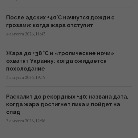
18:56 четверг, 06 августа 2026
После адских +40°C начнутся дожди с
В Польше анонсировали планы массовой
грозами: когда жара отступит
депортации украинцев, – СМИ
4 августа 2026, 11:43
18:17 четверг, 06 августа 2026
Жара до +38 °С и «тропические ночи»
Атакованный в Лейпциге самолет
охватят Украину: когда ожидается
"Антонова" перевозил боеприпасы, - СМИ
похолодание
17:08 четверг, 06 августа 2026
3 августа 2026, 19:19
Россия может использовать украинские
Раскалит до рекордных +40: названа дата,
БПЛА для атак на цели в Балтии, –
когда жара достигнет пика и пойдет на
литовская разведка
спад
15:33 четверг, 06 августа 2026
3 августа 2026, 12:56