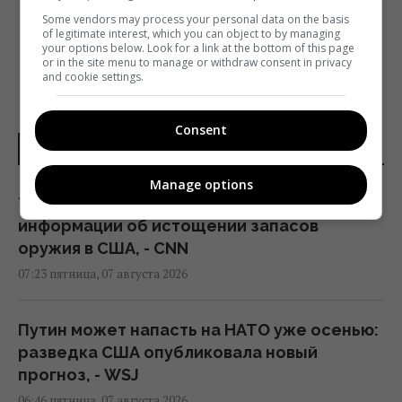
«ГУЦУЛКА КСЕНЯ» И «ПРИПУТНІ»
Some vendors may process your personal data on the basis
of legitimate interest, which you can object to by managing
your options below. Look for a link at the bottom of this page
or in the site menu to manage or withdraw consent in privacy
and cookie settings.
Consent
НОВОСТИ МИРА
Manage options
Трамп пришел в ярость от утечки
информации об истощении запасов
оружия в США, - CNN
07:23 пятница, 07 августа 2026
Путин может напасть на НАТО уже осенью:
разведка США опубликовала новый
прогноз, - WSJ
06:46 пятница, 07 августа 2026