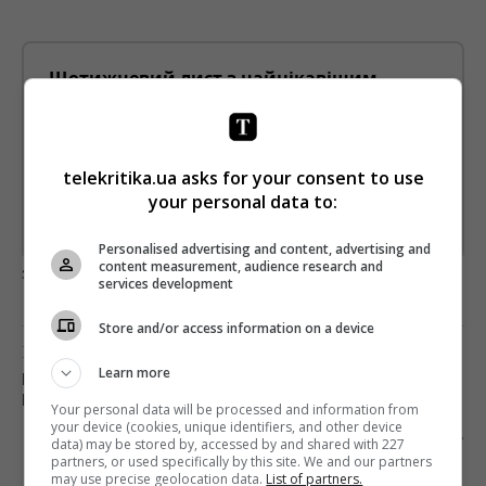
Щотижневий лист з найцікавішим.
Пишемо з любов'ю
!
Підпишіться ще раз, якщо не отримуєте від нас листи
telekritika.ua asks for your consent to use
*
Підписатись→
your personal data to:
Предоставлено SendPulse
Personalised advertising and content, advertising and
content measurement, audience research and
загрузка...
services development
Store and/or access information on a device
Предыдущий пост
Learn more
ИЛЬЕ КИВЕ ГОТОВЫ ПРЕДОСТАВИТЬ ЭФИРНОЕ
ВРЕМЯ НА КАНАЛЕ «ЕСПРЕСО»
Your personal data will be processed and information from
your device (cookies, unique identifiers, and other device
Следующий пост
data) may be stored by, accessed by and shared with 227
partners, or used specifically by this site. We and our partners
«1+1» ПОКАЖЕТ ТЕЛЕПРЕМЬЕРЫ ФИЛЬМОВ
may use precise geolocation data.
List of partners.