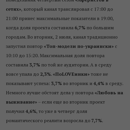
сетях»
, который канал транслировал с 17:00 до
21:00 принес максимальные показатели в 19:00,
когда доля проекта составила
6,7%
по большим
городам. Во вторник, 2 июля, канал традиционно
запустил повтор
«Топ-модели по-украински»
с
10:10 до 15:20. Максимальная доля повтора
составила
3,7%
по той же аудитории. А в среду
вовсе упала до
2,3%
.
«ПоLOVEинки»
тоже не
показывают успеха:
3,7%
во вторник и
4,4%
в среду.
Немного лучше обстоят дела у повтора
«Любовь на
выживание»
– если еще во вторник проект
получил
4,6%
, то уже в четверг доля
романтического реалити возросла до
7,7%
.