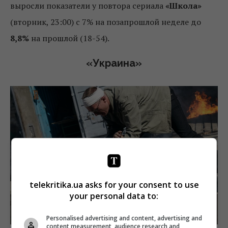
выросли показатели у повтора сериала
«Школа»
(вторник, 23:00) с 7% на позапрошлой неделе до
8,8%
на прошлой (18-54).
«Украина»
telekritika.ua asks for your consent to use
your personal data to:
Производством сериала «Путешествие к центру души»
занималась кинокомпания StarMedia
Personalised advertising and content, advertising and
content measurement, audience research and