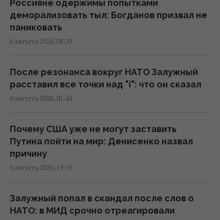
Россияне одержимы попытками
Действительно ли семейная упаковка
деморализовать тыл: Богданов призвал не
выгодна: эксперты раскрыли неочевидный
паниковать
нюанс
6 августа 2026, 08:39
15:37 пятница, 07 августа 2026
После резонанса вокруг НАТО Залужный
"Укрзализныця" меняет маршруты ряда
расставил все точки над "i": что он сказал
поездов
6 августа 2026, 01:43
14:14 пятница, 07 августа 2026
Почему США уже не могут заставить
В Украине стремительно дорожает
Путина пойти на мир: Денисенко назвал
аренда: Киев среди лидеров
причину
13:51 пятница, 07 августа 2026
5 августа 2026, 19:10
В Украине выпустят памятную монету в
Залужный попал в скандал после слов о
честь Иоанна Павла II
НАТО: в МИД срочно отреагировали