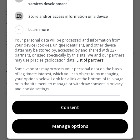
services development
Канал на прошлой неделе запустил повтор сериала
Store and/or access information on a device
«Путешествие к центру души»
(2018),
Learn more
рассказывающий о судьбах двух девушек – Риты и
Your personal data will be processed and information from
Веры, ставших близкими подругами в переломный
your device (cookies, unique identifiers, and other device
data) may be stored by, accessed by and shared with 227
исторический момент распада СССР. Первая серия в
partners, or used specifically by this site. We and our partners
may use precise geolocation data.
List of partners.
понедельник принесла каналу
12,1%
доли по всей
Some vendors may process your personal data on the basis
Украине. Уже со вторника вовлеченность аудитории
of legitimate interest, which you can object to by managing
your options below. Look for a link at the bottom of this page
стала падать
(11,3%)
. В четверг показатели вышли
or in the site menu to manage or withdraw consent in privacy
and cookie settings.
на новую планку –
14%
по той же аудитории.
СТБ
Consent
Повтор сериала
«Красная королева»
приносит
Manage options
каналу до
5%
.