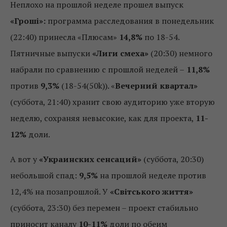
Неплохо на прошлой неделе прошел выпуск
«Гроші»:
программа расследования в понедельник
(22:40) принесла «Плюсам»
14,8%
по 18-54.
Пятничные выпуски
«Лиги смеха»
(20:30) немного
набрали по сравнению с прошлой неделей –
11,8%
против
9,3%
(18-54(50k)). «
Вечерний квартал»
(суббота, 21:40) хранит свою аудиторию уже вторую
неделю, сохраняя невысокие, как для проекта,
11-
12%
доли.
А вот у
«Украинских сенсаций»
(суббота, 20:30)
небольшой спад:
9,5%
на прошлой неделе против
12,4% на позапрошлой. У
«Світського життя»
(суббота, 23:30) без перемен – проект стабильно
приносит каналу
10-11%
доли по обеим