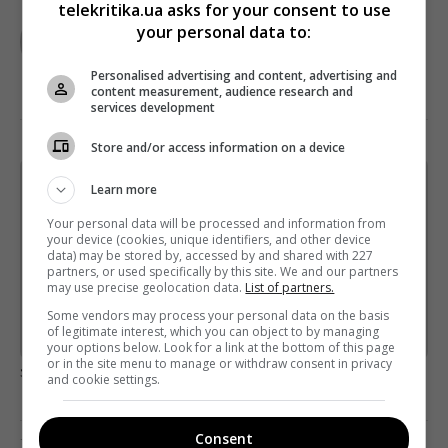
telekritika.ua asks for your consent to use
TELEKRITIKA
your personal data to:
Personalised advertising and content, advertising and
content measurement, audience research and
services development
Store and/or access information on a device
Learn more
Щотижневий лист з найцікавішим.
Пишемо з любов'ю
!
Your personal data will be processed and information from
your device (cookies, unique identifiers, and other device
Підпишіться ще раз, якщо не отримуєте від нас листи
data) may be stored by, accessed by and shared with 227
partners, or used specifically by this site. We and our partners
*
Підписатись→
may use precise geolocation data.
List of partners.
Some vendors may process your personal data on the basis
of legitimate interest, which you can object to by managing
Предоставлено SendPulse
your options below. Look for a link at the bottom of this page
or in the site menu to manage or withdraw consent in privacy
загрузка...
and cookie settings.
Consent
Предыдущий пост