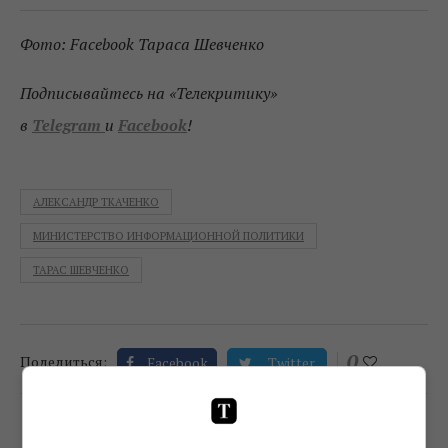
Фото: Facebook Тараса Шевченко
Подписывайтесь на «Телекритику»
в
Telegram
и
Facebook
!
АЛЕКСАНДР ТКАЧЕНКО
МИНИСТЕРСТВО ИНФОРМАЦИОННОЙ ПОЛИТИКИ
ТАРАС ШЕВЧЕНКО
0
Поделиться:
Facebook
Twitter