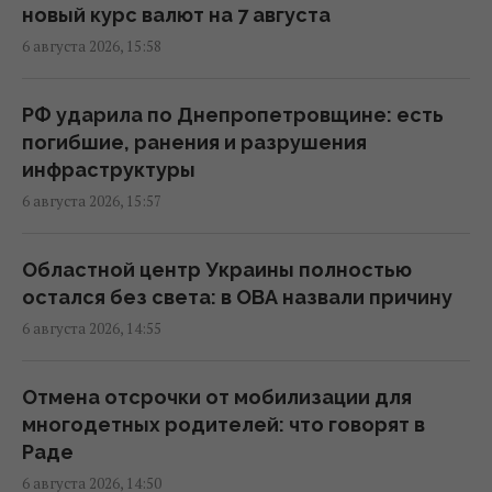
17:33 четверг, 06 августа 2026
новый курс валют на 7 августа
6 августа 2026, 15:58
Новых солдат из Северной Кореи Россия
может бросить на штурмы: эксперт назвал
РФ ударила по Днепропетровщине: есть
направление
погибшие, ранения и разрушения
17:04 четверг, 06 августа 2026
инфраструктуры
6 августа 2026, 15:57
Украинских мужчин лишили защиты в ЕС:
кого теперь считают "уклонистами"
Областной центр Украины полностью
16:57 четверг, 06 августа 2026
остался без света: в ОВА назвали причину
6 августа 2026, 14:55
В Фонде госимущества прогнозируют
сложности с приватизацией крупных
Отмена отсрочки от мобилизации для
государственных активов
многодетных родителей: что говорят в
15:58 четверг, 06 августа 2026
Раде
6 августа 2026, 14:50