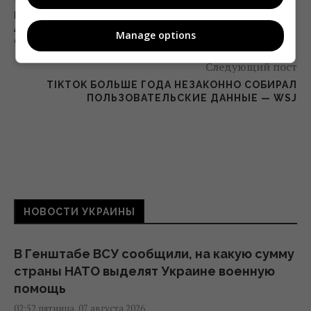
PUBLICIS GROUPE ЗАПУСКАЕТ В УКРАИНЕ PR-
АГЕНТСТВО MSL ВО ГЛАВЕ С ЕЛЕНОЙ
Manage options
СУХАНОВОЙ
Следующий пост
TIKTOK БОЛЬШЕ ГОДА НЕЗАКОННО СОБИРАЛ
ПОЛЬЗОВАТЕЛЬСКИЕ ДАННЫЕ — WSJ
НОВОСТИ УКРАИНЫ
В Генштабе ВСУ сообщили, на какую сумму
страны НАТО выделят Украине военную
помощь
02:52 пятница, 07 августа 2026