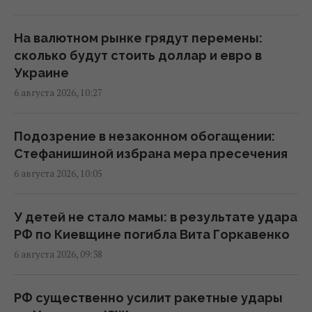
Когда у Украины появится собственная
баллистика: Зеленский раскрыл сроки
На валютном рынке грядут перемены:
15:45 четверг, 06 августа 2026
сколько будут стоить доллар и евро в
Украине
6 августа 2026, 10:27
В Румынии уже знают, куда РФ нанесет
удар в следующий раз, – СМИ
15:40 четверг, 06 августа 2026
Подозрение в незаконном обогащении:
Стефанишиной избрана мера пресечения
6 августа 2026, 10:05
Украинец в Германии шпионил за
оборонным предприятием, его задержали
15:34 четверг, 06 августа 2026
У детей не стало мамы: в результате удара
РФ по Киевщине погибла Вита Горкавенко
6 августа 2026, 09:38
Россия срочно ищет замену своим
"Искандарам": эксперт указал причину
15:22 четверг, 06 августа 2026
РФ существенно усилит ракетные удары