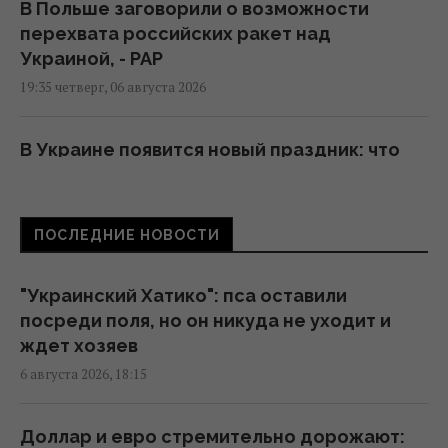
В Польше заговорили о возможности
перехвата российских ракет над
Украиной, - PAP
19:35 четверг, 06 августа 2026
В Украине появится новый праздник: что
будут отмечать 8 августа
18:04 четверг, 06 августа 2026
ПОСЛЕДНИЕ НОВОСТИ
В Еврокомиссии отреагировали на
заявление Зеленского о сокращении
"Украинский Хатико": пса оставили
поставок ракет
посреди поля, но он никуда не уходит и
17:58 четверг, 06 августа 2026
ждет хозяев
6 августа 2026, 18:15
Ракет из США не хватит: эксперт объяснил
проблему с пусковыми установками РФ
Доллар и евро стремительно дорожают: