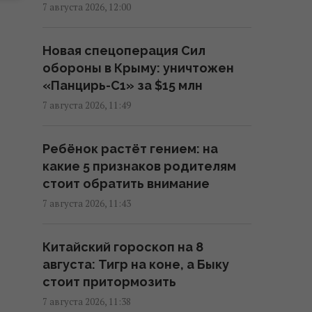
триумфа сборной по футболу
7 августа 2026, 12:00
(фото)
11:42 пятница, 07 августа 2026
Новая спецоперация Сил
обороны в Крыму: уничтожен
687 тысяч солнечных панелей
«Панцирь-С1» за $15 млн
помогли городу пережить три
7 августа 2026, 11:49
урагана
11:42 пятница, 07 августа 2026
Ребёнок растёт гением: на
какие 5 признаков родителям
Конкурент для iPhone 17e:
стоит обратить внимание
новый "народный" смартфон
7 августа 2026, 11:43
Samsung показали во всех
цветах
Китайский гороскоп на 8
11:40 пятница, 07 августа 2026
августа: Тигр на коне, а Быку
стоит притормозить
Более трети поляков
7 августа 2026, 11:38