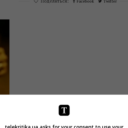
Поделиться:
Facebook
Twitter
в
telekritika.ua asks for your consent to use your