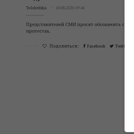
Telekritika
10.08.2020 19:46
Представителей СМИ просят обозначить себя 
протестах.
Поделиться:
Facebook
Twitter