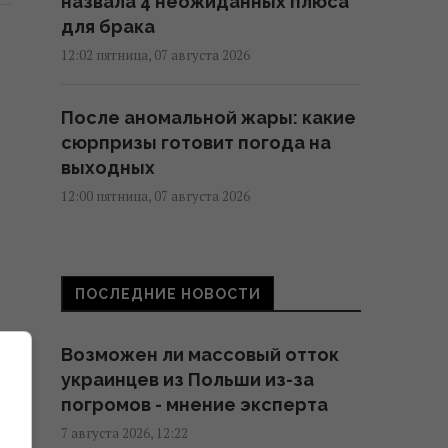
назвала 4 неожиданных плюса
для брака
12:02 пятница, 07 августа 2026
После аномальной жары: какие
сюрпризы готовит погода на
выходных
12:00 пятница, 07 августа 2026
Психологические ловушки и
уловки супермаркетов: как нас
ПОСЛЕДНИЕ НОВОСТИ
заставляют платить больше
11:58 пятница, 07 августа 2026
Возможен ли массовый отток
украинцев из Польши из-за
79-летняя Ротару впервые за
погромов - мнение эксперта
долгое время показала, как она
7 августа 2026, 12:22