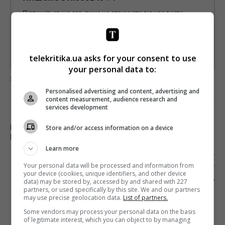
Підпишіться ще раз, якщо не отримуєте від нас листи
*
Підписатись→
telekritika.ua asks for your consent to use
Предоставлено SendPulse
your personal data to:
загрузка...
Personalised advertising and content, advertising and
content measurement, audience research and
services development
Предыдущий пост
Store and/or access information on a device
MEGOGO ПОКАЖЕТ ТРЕВЕЛ-СЕРИАЛ О
ПРИКЛЮЧЕНИЯХ АРТЕМИЯ СУРИНА
Learn more
Следующий пост
Your personal data will be processed and information from
ВЕДУЩЕМУ «РОССИЯ-1» КОРЧЕВНИКОВУ
your device (cookies, unique identifiers, and other device
ЗАПРЕТИЛИ ВЪЕЗД В УКРАИНУ НА 3 ГОДА
data) may be stored by, accessed by and shared with 227
partners, or used specifically by this site. We and our partners
may use precise geolocation data.
List of partners.
Some vendors may process your personal data on the basis
of legitimate interest, which you can object to by managing