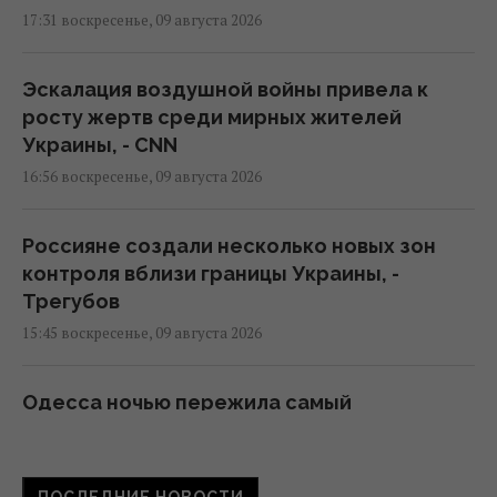
17:31 воскресенье, 09 августа 2026
Эскалация воздушной войны привела к
росту жертв среди мирных жителей
Украины, - CNN
16:56 воскресенье, 09 августа 2026
Россияне создали несколько новых зон
контроля вблизи границы Украины, -
Трегубов
15:45 воскресенье, 09 августа 2026
Одесса ночью пережила самый
масштабный удар за всё время
полномасштабной войны, – Коваленко
13:59 воскресенье, 09 августа 2026
ПОСЛЕДНИЕ НОВОСТИ