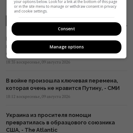
your options below. Look for a link at the bottom of this page
or in the site menu to manage or withdraw consent in privacy
and cookie settings.
НОВОСТИ УКРАИНЫ
Consent
Куда исчезла с полок магазинов
популярная рыба иваси и почему украинцы
Manage options
больше её не увидят
18:35 воскресенье, 09 августа 2026
В войне произошла ключевая перемена,
которая очень не нравится Путину, - СМИ
18:12 воскресенье, 09 августа 2026
Украина из просителя помощи
превратилась в образцового союзника
США, - The Atlantic