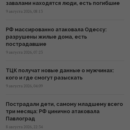
завалами находятся люди, есть погибшие
"Мы выстоим, Москва ляжет": Мадяр назва л
9 августа 2026, 08:13
5 условий завершения войны
11:57 воскресенье, 09 августа 2026
РФ массированно атаковала Одессу:
разрушены жилые дома, есть
В Геленджике уничтожена позиция С-400,
пострадавшие
из которой 8 августа били по Украине, -
9 августа 2026, 07:23
Мадяр
11:43 воскресенье, 09 августа 2026
ТЦК получат новые данные о мужчинах:
кого и где смогут разыскать
Россияне продвинулись в Часовом Яру, –
9 августа 2026, 04:09
DeepState
11:16 воскресенье, 09 августа 2026
Пострадали дети, самому младшему всего
три месяца: РФ цинично атаковала
РФ готовит масштабные удары по Киеву
Павлоград
перед 24 августа: в ISW раскрыли цели
8 августа 2026, 22:34