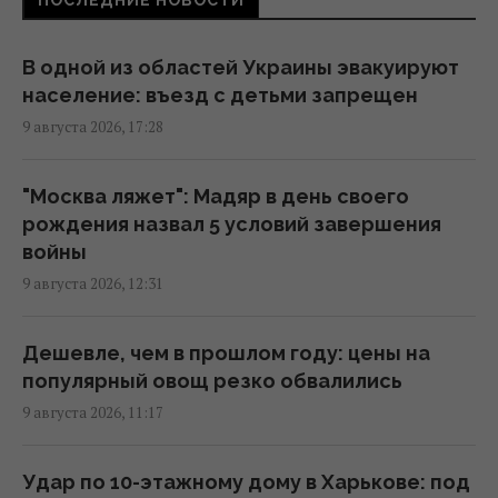
Цель России №1: The Times рассказал, как
В одной из областей Украины эвакуируют
работает украинский отряд "глубоких
население: въезд с детьми запрещен
ударов" по РФ
9 августа 2026, 17:28
13:55 воскресенье, 09 августа 2026
"Москва ляжет": Мадяр в день своего
Не "костыли", не "коляска" и не "носилки":
рождения назва л 5 условий завершения
как правильно говорить на украинском
войны
языке, – филолог
9 августа 2026, 12:31
12:44 воскресенье, 09 августа 2026
Дешевле, чем в прошлом году: цены на
В Одесской области из-за атаки РФ
популярный овощ резко обвалились
ограничено движение к пунктам пропуска
9 августа 2026, 11:17
с Молдовой, – ГПСУ
12:18 воскресенье, 09 августа 2026
Удар по 10-этажному дому в Харькове: под