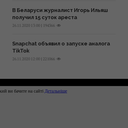
В Беларуси журналист Игорь Ильяш
получил 15 суток ареста
|
194366
26.11.2020 13:00
Snapchat объявил о запуске аналога
TikTok
|
221066
26.11.2020 12:00
Рекламодателям
Контакты
Правила использован
Наши партнеры
ВЕРНУТЬСЯ ВВЕРХ