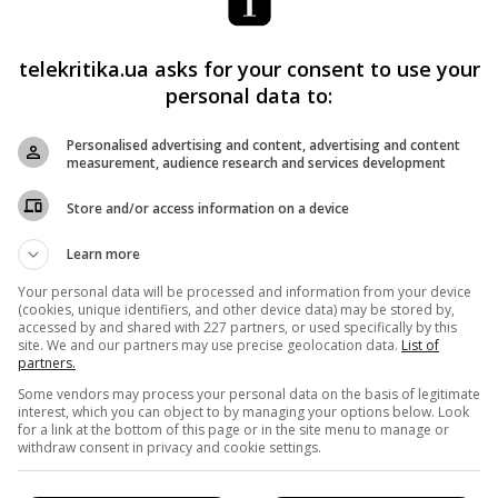
уголовное производство против телеведущего.
telekritika.ua asks for your consent to use your
personal data to:
зрешили въезд в Украину
Personalised advertising and content, advertising and content
елеведущего, посещавшего Крым
measurement, audience research and services development
открыть въезд в Украину для российских журналистов
Store and/or access information on a device
Learn more
Your personal data will be processed and information from your device
Facebook
!
(cookies, unique identifiers, and other device data) may be stored by,
accessed by and shared with 227 partners, or used specifically by this
site. We and our partners may use precise geolocation data.
List of
partners.
Some vendors may process your personal data on the basis of legitimate
interest, which you can object to by managing your options below. Look
for a link at the bottom of this page or in the site menu to manage or
withdraw consent in privacy and cookie settings.