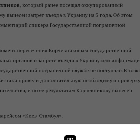
евников
, который ранее посещал оккупированный
му вынесен запрет въезда в Украину на 3 года. Об этом
омментарий спикера Государственной пограничной
 момент пересечения Корчевниковым государственной
ных органов о запрете въезда в Украину или информац
сударственной пограничной службе не поступало. В то ж
ничники провели дополнительную необходимую проверк
ательства, и по ее результатам Корчевникову вынесен
иарейсом «Киев-Стамбул».
 въезд в Украину с 5 сентября 2014 года. В апреле 2020-