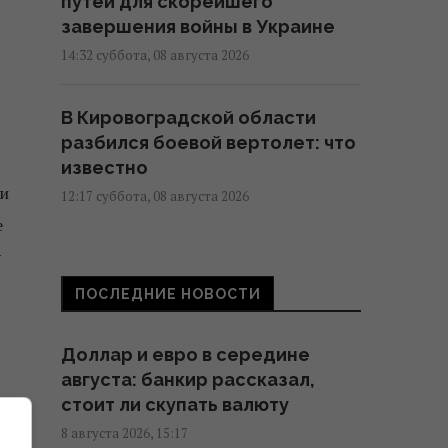
путей для скорейшего
завершения войны в Украине
14:32 суббота, 08 августа 2026
В Кировоградской области
разбился боевой вертолет: что
известно
ии
12:17 суббота, 08 августа 2026
е
у
Украина согласилась не
нападать на нероссийские
ПОСЛЕДНИЕ НОВОСТИ
танкеры с нефтью в Черном
море, - Bloomberg
Доллар и евро в середине
11:24 суббота, 08 августа 2026
августа: банкир рассказал,
стоит ли скупать валюту
В России загорелись сразу два
8 августа 2026, 15:17