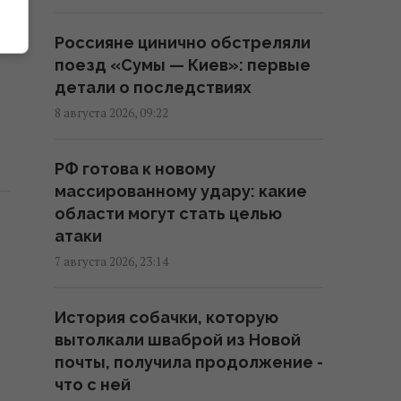
атаковали Киев: возникли
масштабные пожары, есть
Россияне цинично обстреляли
пострадавшие
поезд «Сумы — Киев»: первые
08:09 суббота, 08 августа 2026
детали о последствиях
8 августа 2026, 09:22
РФ полностью разрушила
жилой дом в Киевской области:
РФ готова к новому
погибли три человека, среди
массированному удару: какие
них ребенок
области могут стать целью
07:36 суббота, 08 августа 2026
атаки
7 августа 2026, 23:14
В июле Украина сбила 87%
ударных дронов и лишь 15%
История собачки, которую
баллистических ракет, – отчет
вытолкали шваброй из Новой
05:31 суббота, 08 августа 2026
почты, получила продолжение -
что с ней