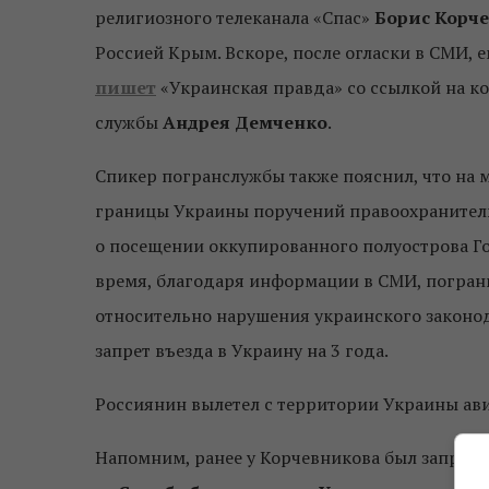
религиозного телеканала «Спас»
Борис Корч
Россией Крым. Вскоре, после огласки в СМИ, е
пишет
«Украинская правда» со ссылкой на к
службы
Андрея Демченко
.
Спикер погранслужбы также пояснил, что на
границы Украины поручений правоохранитель
о посещении оккупированного полуострова Го
время, благодаря информации в СМИ, погра
относительно нарушения украинского законод
запрет въезда в Украину на 3 года.
Россиянин вылетел с территории Украины ав
Напомним, ранее у Корчевникова был запрет на