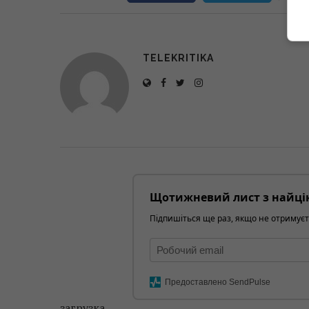
TELEKRITIKA
Щотижневий лист з найці
Підпишіться ще раз, якщо не отримуєт
Предоставлено SendPulse
загрузка...