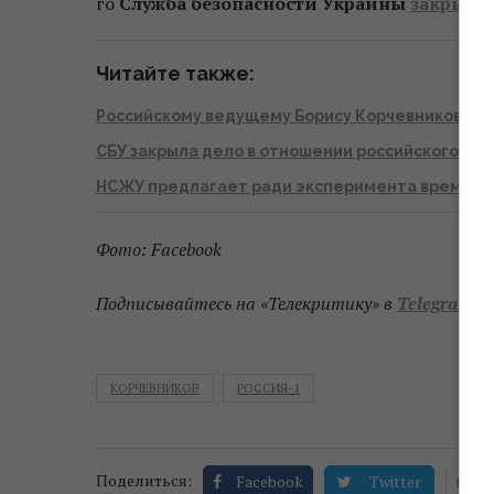
го
Служба безопасности Украины
закрыла
Читайте также:
Российскому ведущему Борису Корчевникову ра
СБУ закрыла дело в отношении российского т
НСЖУ предлагает ради эксперимента временно 
Фото: Facebook
Подписывайтесь на «Телекритику» в
Telegram
и
КОРЧЕВНИКОВ
РОССИЯ-1
0
Поделиться:
Facebook
Twitter