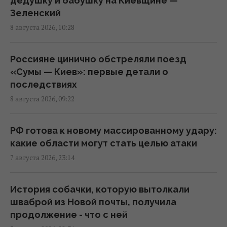
дедушку и бабушку на Киевщине —
21:32 пятница, 07 августа 2026
Зеленский
8 августа 2026, 10:28
Суд продлил содержание под стражей
Коломойского, защита заявила о
Россияне цинично обстреляли поезд
проблемах со здоровьем
«Сумы — Киев»: первые детали о
20:39 пятница, 07 августа 2026
последствиях
8 августа 2026, 09:22
РФ поставила антидроновые сети на свои
субмарины, расположенные в тысячах
РФ готова к новому массированному удару:
километров от Украины
какие области могут стать целью атаки
20:35 пятница, 07 августа 2026
7 августа 2026, 23:14
Киев будет значительно лучше
История собачки, которую вытолкали
подготовлен к зиме, но фактор обстрелов
шваброй из Новой почты, получила
и возможностей ПВО никто не отменял, -
продолжение - что с ней
Пантелеев