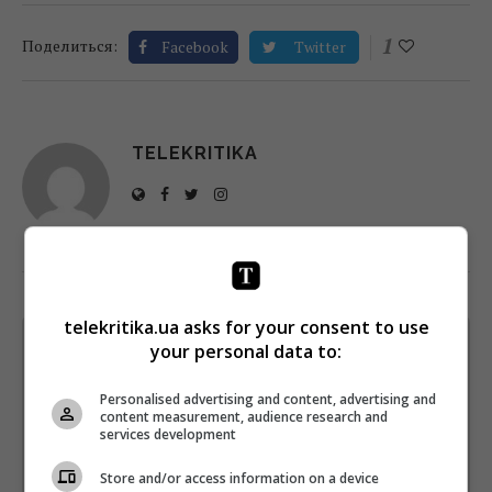
1
Поделиться:
Facebook
Twitter
TELEKRITIKA
telekritika.ua asks for your consent to use
your personal data to:
Щотижневий лист з найцікавішим.
Пишемо з любов'ю
!
Personalised advertising and content, advertising and
Підпишіться ще раз, якщо не отримуєте від нас листи
content measurement, audience research and
services development
*
Підписатись→
Store and/or access information on a device