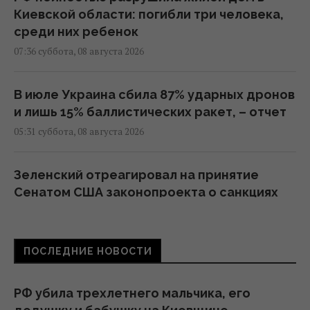
Киевской области: погибли три человека,
среди них ребенок
07:36 суббота, 08 августа 2026
В июле Украина сбила 87% ударных дронов
и лишь 15% баллистических ракет, – отчет
05:31 суббота, 08 августа 2026
Зеленский отреагировал на принятие
Сенатом США законопроекта о санкциях
против РФ
23:53 пятница, 07 августа 2026
ПОСЛЕДНИЕ НОВОСТИ
В результате атаки РФ был уничтожен
крупнейший склад средств
РФ убила трехлетнего мальчика, его
индивидуальной защиты