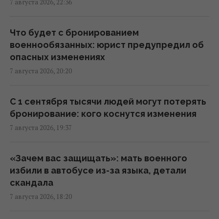
7 августа 2026, 22:36
20:01 пятница, 07 августа 2026
Что будет с бронированием
Зеленский прибыл в Сербию: подробности
военнообязанных: юрист предупредил об
первого официального визита
опасных изменениях
19:52 пятница, 07 августа 2026
7 августа 2026, 20:20
Дипломатическое контрнаступление
С 1 сентября тысячи людей могут потерять
Украины на Вашингтон захлебнулось, – The
бронирование: кого коснутся изменения
Atlantic
7 августа 2026, 19:37
19:23 пятница, 07 августа 2026
«Зачем вас защищать»: мать военного
База ФСБ, корабли и ЗРК "Бук": Мадяр
избили в автобусе из-за языка, детали
раскрыл результаты ударов по
скандала
российским целям (видео)
7 августа 2026, 18:20
18:33 пятница, 07 августа 2026