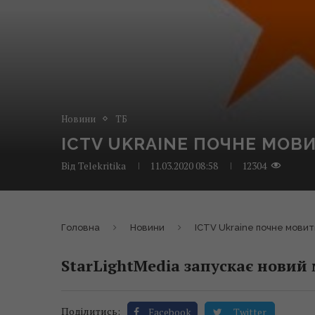
Новини
ТБ
ICTV UKRAINE ПОЧНЕ МОВИ
Від
Telekritika
11.03.2020 08:58
12304
Головна
Новини
ICTV Ukraine почне мовит
StarLightMedia запускає новий
Поділитись:
Facebook
Twitter