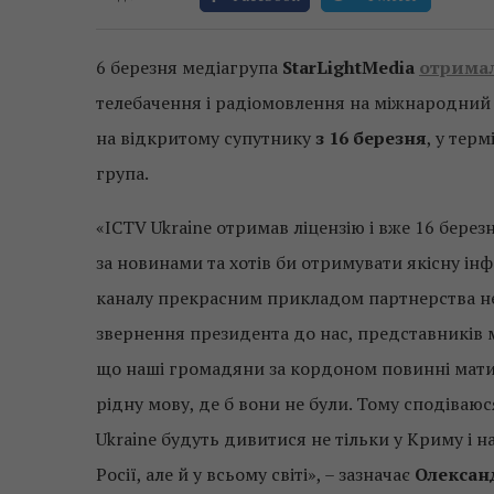
6 березня медіагрупа
StarLightMedia
отримал
телебачення і радіомовлення на міжнародний
на відкритому супутнику
з 16 березня
, у тер
група.
«ICTV Ukraine отримав ліцензію і вже 16 березн
за новинами та хотів би отримувати якісну ін
каналу прекрасним прикладом партнерства неб
звернення президента до нас, представників м
що наші громадяни за кордоном повинні мати 
рідну мову, де б вони не були. Тому сподіваю
Ukraine будуть дивитися не тільки у Криму і н
Росії, але й у всьому світі», – зазначає
Олександ