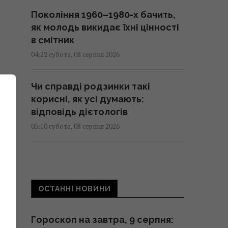
Покоління 1960–1980-х бачить,
як молодь викидає їхні цінності
в смітник
04:22 субота, 08 серпня 2026
Чи справді родзинки такі
корисні, як усі думають:
відповідь дієтологів
03:10 субота, 08 серпня 2026
Трамп неохоче посилює тиск на
РФ, але законопроект Грема
змусить його вжити заходів, -
ОСТАННІ НОВИНИ
WSJ
02:56 субота, 08 серпня 2026
Гороскоп на завтра, 9 серпня: