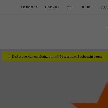
ГОЛОВНА
НОВИНИ
ТБ
КІНО
ДІ
Цей матеріал опублікований
більш ніж 5 місяців тому