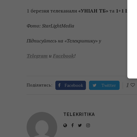
1 березня телеканали
«УНІАН ТБ»
та
1+1 Inte
Фото: StarLightMedia
Підписуйтесь на «Телекритику» у
Telegram
и
Facebook
!
1
Поділитись:
Facebook
Twitter
TELEKRITIKA