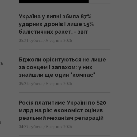
Україна у липні збила 87%
ударних дронів і лише 15%
балістичних ракет, - звіт
05:31 субота, 08 серпня 2026
Бджоли орієнтуються не лише
ть
за сонцем і запахом: у них
знайшли ще один "компас"
05:24 субота, 08 серпня 2026
Росія платитиме Україні по $20
млрд на рік: економіст оцінив
V
реальний механізм репарацій
в
04:37 субота, 08 серпня 2026