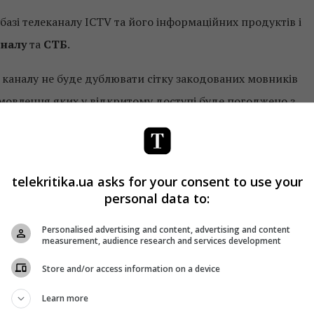
азі телеканалу ICTV та його інформаційних продуктів і
аналу
та
СТБ
.
 каналу не буде дублювати сітку закодованих мовників
, мовлення яких у відкритому доступі буде погоджено з
edia, «Медіа Група Україна» й Inter Media Group
новних телеканалів
28 січня о 23:59. У цілому були
telekritika.ua asks for your consent to use your
personal data to:
вого телебачення закодовані телеканали доступні у ТВ-
вого ТБ –
XtraTV
і
Viasat
.
Personalised advertising and content, advertising and content
measurement, audience research and services development
груп домовилися до 16 березня 2020 року
забезпечити
Store and/or access information on a device
родних версій своїх загальнонаціональних
Learn more
лебачення доступним для українських громадян.