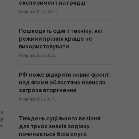
Експерти назвали 10 речей, які
експеримент на грядці
варто знати про Прагу перед
8 серпня 2026, 03:30
поїздкою
01:15 субота, 08 серпня 2026
Пошкодять одяг і техніку: які
режими прання краще не
Росія просуває іноземним
використовувати
замовникам нову ракету для
8 серпня 2026, 02:25
Су-57, - ЗМІ
00:32 субота, 08 серпня 2026
РФ може відкрити новий фронт:
над якими областями нависла
Старий монітор ще рано
загроза вторгнення
викидати: як використати його
8 серпня 2026, 01:56
повторно з користю
тя
00:05 субота, 08 серпня 2026
Тиждень суцільного везіння:
ОУ
для трьох знаків зодіаку
М»
Вчені знайшли молоток зі
починається біла смуга