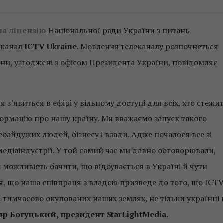
а ліцензію
Національної ради України з питань
 канал
ICTV Ukraine
. Мовлення телеканалу розпочнеться
міни, узгоджені з офісом Президента України, повідомляє
я з’явиться в ефірі у вільному доступі для всіх, хто стежи
формацію про нашу країну. Ми вважаємо запуск такого
айдужих людей, бізнесу і влади. Адже почалося все зі
едіаіндустрії. У той самий час ми давно обговорювали,
можливість бачити, що відбувається в Україні й чути
ся, що наша співпраця з владою призведе до того, що ICT
а тимчасово окупованих наших землях, не тільки українці 
р Богуцький, президент StarLightMedia.