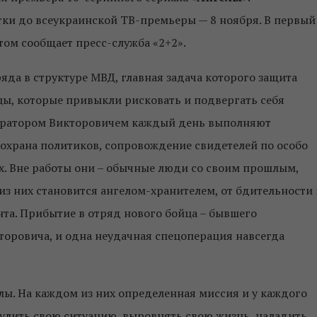
тки до всеукраинской ТВ-премьеры — 8 ноября. В первый
этом сообщает пресс-служба «2+2».
ряда в структуре МВД, главная задача которого защита
ы, которые привыкли рисковать и подвергать себя
 куратором Викторовичем каждый день выполняют
 охрана политиков, сопровождение свидетелей по особо
х. Вне работы они – обычные люди со своим прошлым,
из них становится ангелом-хранителем, от бдительности 
нта. Прибытие в отряд нового бойца – бывшего
торовича, и одна неудачная спецоперация навсегда
лы. На каждом из них определенная миссия и у каждого
рулить свою ситуацию, выровнять свою жизнь, наладить