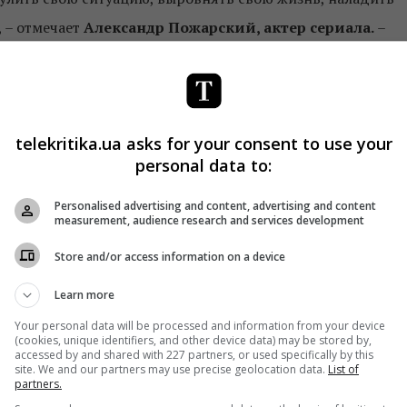
, – отмечает
Александр Пожарский, актер сериала.
–
удет много экшена! Например, одной из первых мы
задействована разнообразная техника, пиротехники
релы, вместе с каскадерами и инструкторами по
telekritika.ua asks for your consent to use your
 съемки были очень насыщенные, динамичные и задали
personal data to:
старались и надеемся, что у нас получилось».
Personalised advertising and content, advertising and content
я Романова, Глеб Михайличенко, Виталий Ажнов,
measurement, audience research and services development
стасия Капинус, Сергей Фролов, Евгений Олейник,
и
Store and/or access information on a device
Learn more
й показ сериала будет доступен по предоплатам «ТВ и
Your personal data will be processed and information from your device
(cookies, unique identifiers, and other device data) may be stored by,
ная». Допремьерный показ сериала также состоится на
accessed by and shared with 227 partners, or used specifically by this
site. We and our partners may use precise geolocation data.
List of
мотри первым» и партнерском проекте 1+1 media –
partners.