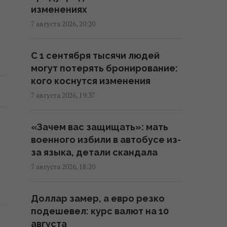
изменениях
20:35 пятница, 07 августа 2026
7 августа 2026, 20:20
Киев будет значительно лучше
С 1 сентября тысячи людей
подготовлен к зиме, но фактор
могут потерять бронирование:
обстрелов и возможностей
кого коснутся изменения
ПВО никто не отменял, -
Пантелеев
7 августа 2026, 19:37
20:01 пятница, 07 августа 2026
«Зачем вас защищать»: мать
военного избили в автобусе из-
Зеленский прибыл в Сербию:
за языка, детали скандала
подробности первого
официального визита
7 августа 2026, 18:20
19:52 пятница, 07 августа 2026
Доллар замер, а евро резко
подешевел: курс валют на 10
Дипломатическое
августа
контрнаступление Украины на