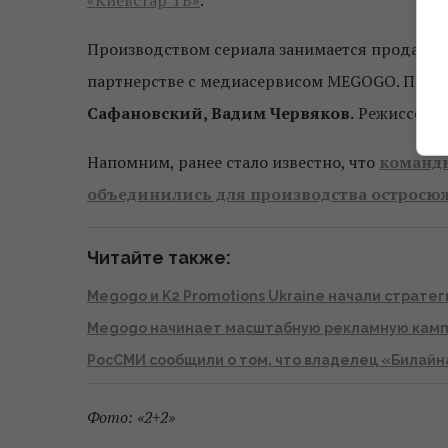
Производством сериала занимается продакш
партнерстве с медиасервисом MEGOGO. Про
Сафановский, Вадим Червяков.
Режиссер:
Напомним, ранее стало известно, что
команды
объединились для производства остросюж
Читайте также:
Megogo и K2 Promotions Ukraine начали страте
Megogo начинает масштабную рекламную кам
РосСМИ сообщили о том, что владелец «Билайн
Фото: «2+2»