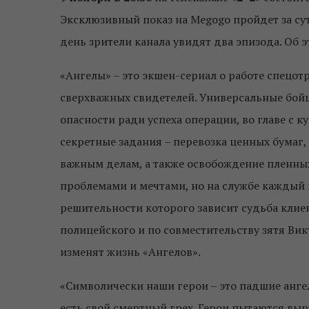
Эксклюзивный показ на Megogo пройдет за су
день зрители канала увидят два эпизода. Об 
«Ангелы» – это экшен-сериал о работе спецот
сверхважных свидетелей. Универсальные бойц
опасности ради успеха операции, во главе с
секретные задания – перевозка ценных бумаг,
важным делам, а также освобождение пленны
проблемами и мечтами, но на службе каждый 
решительности которого зависит судьба клие
полицейского и по совместительству зятя Вик
изменят жизнь «Ангелов».
«Символически наши герои – это падшие анге
есть свой смертный грех. Герои пытаются вы