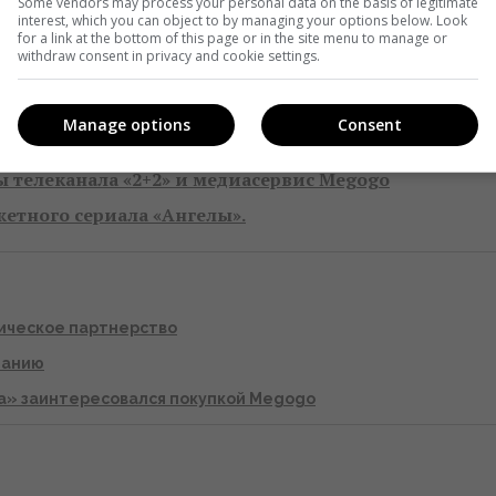
Some vendors may process your personal data on the basis of legitimate
interest, which you can object to by managing your options below. Look
for a link at the bottom of this page or in the site menu to manage or
ен студия
SFERA FILM
по заказу телеканала 2+2 в
withdraw consent in privacy and cookie settings.
дюсеры:
Сергей Кизима, Сергей Карпенко, Дмитрий
Олег Масленников
. Главный автор:
Марк Лимаренко.
Manage options
Consent
 телеканала «2+2» и медиасервис Megogo
етного сериала «Ангелы».
гическое партнерство
панию
а» заинтересовался покупкой Megogo