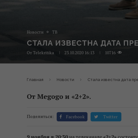
Новости
ТВ
СТАЛА ИЗВЕСТНА ДАТА П
От
Telekritika
23.10.2020 16:13
10716
Главная
Новости
Стала известна дата п
От Megogo и «2+2».
Поделиться:
Facebook
Twitter
9 ноября в 20:30
на телеканале
«2+2»
состоитс