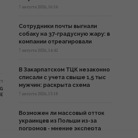
Вашингтон захлебнулось, – The
7 августа 2026, 16:16
Atlantic
19:23 пятница, 07 августа 2026
Сотрудники почты выгнали
собаку на 37-градусную жару: в
компании отреагировали
База ФСБ, корабли и ЗРК "Бук":
Мадяр раскрыл результаты
7 августа 2026, 14:42
ударов по российским целям
(видео)
В Закарпатском ТЦК незаконно
18:33 пятница, 07 августа 2026
списали с учета свыше 1,5 тыс
ст
мужчин: раскрыта схема
NG
Зеленский впервые поедет с
7 августа 2026, 13:18
ПЕ
официальным визитом в
Сербию: названа дата
Возможен ли массовый отток
17:18 пятница, 07 августа 2026
украинцев из Польши из-за
погромов - мнение эксперта
Россия ударила по
7 августа 2026, 12:22