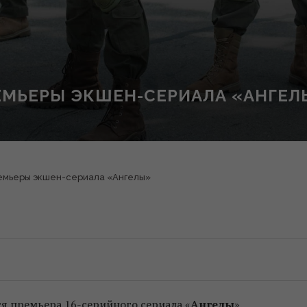
РЕМЬЕРЫ ЭКШЕН-СЕРИАЛА «АНГЕ
ремьеры экшен-сериала «Ангелы»
я премьера 16-серийного сериала «
Ангелы
».