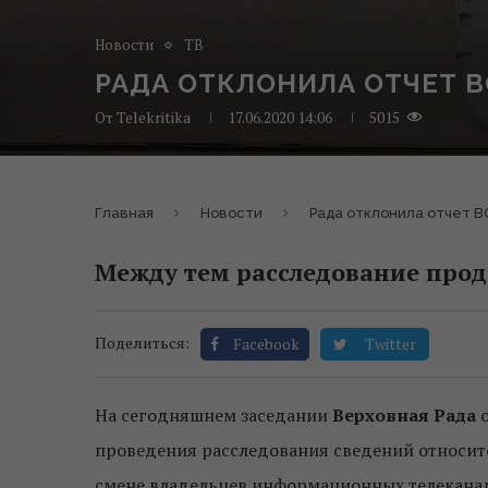
Новости
ТВ
РАДА ОТКЛОНИЛА ОТЧЕТ В
От
Telekritika
17.06.2020 14:06
5015
Главная
Новости
Рада отклонила отчет ВС
Между тем расследование прод
Поделиться:
Facebook
Twitter
На сегодняшнем заседании
Верховная Рада
о
проведения расследования сведений относит
смене владельцев информационных телекана