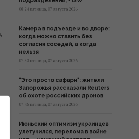
подразделений, - ISW
08:24 пятница, 07 августа 2026
Камера в подъезде и во дворе:
,
когда можно ставить без
согласия соседей, а когда
нельзя
07:50 пятница, 07 августа 2026
"Это просто сафари": жители
Запорожья рассказали Reuters
об охоте российских дронов
т
07:46 пятница, 07 августа 2026
я
Июньский оптимизм украинцев
улетучился, перелома в войне