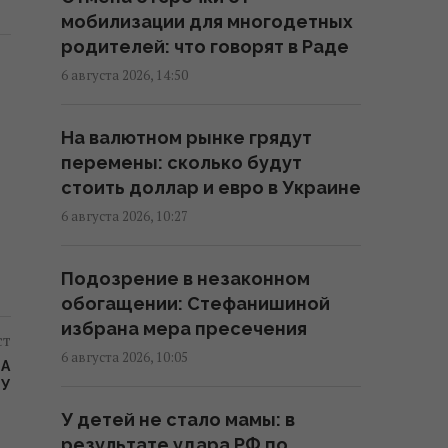
В Украине появится новый
мобилизации для многодетных
праздник: что будут отмечать 8
родителей: что говорят в Раде
августа
6 августа 2026, 14:50
18:04 четверг, 06 августа 2026
На валютном рынке грядут
В Еврокомиссии отреагировали
перемены: сколько будут
на заявление Зеленского о
стоить доллар и евро в Украине
сокращении поставок ракет
6 августа 2026, 10:27
17:58 четверг, 06 августа 2026
Подозрение в незаконном
Ракет из США не хватит:
обогащении: Стефанишиной
эксперт объяснил проблему с
избрана мера пресечения
пусковыми установками РФ
ст
6 августа 2026, 10:05
17:33 четверг, 06 августа 2026
ЛА
МУ
У детей не стало мамы: в
Новых солдат из Северной
результате удара РФ по