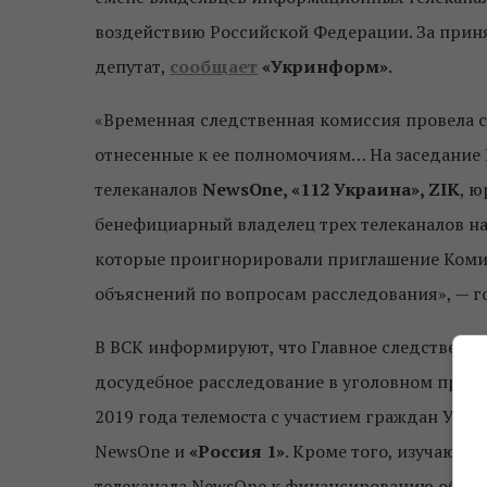
воздействию Российской Федерации. За прин
депутат,
сообщает
«Укринформ»
.
«Временная следственная комиссия провела с
отнесенные к ее полномочиям… На заседани
телеканалов
NewsOne
, «112 Украина», ZIK
, ю
бенефициарный владелец трех телеканалов 
которые проигнорировали приглашение Комис
объяснений по вопросам расследования», — го
В ВСК информируют, что Главное следственн
досудебное расследование в уголовном произ
2019 года телемоста с участием граждан Укр
NewsOne и
«Россия 1»
. Кроме того, изучают
телеканала NewsOne к финансированию оборо