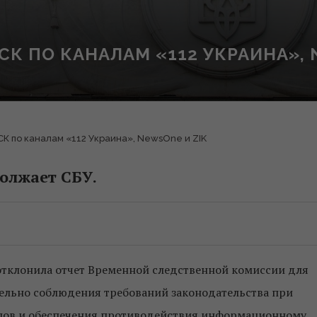
СК ПО КАНАЛАМ «112 УКРАИНА», 
К по каналам «112 Украина», NewsOne и ZIK
олжает СБУ.
тклонила отчет Временной следственной комиссии для
ельно соблюдения требований законодательства при
лов и обеспечения противодействия информационному