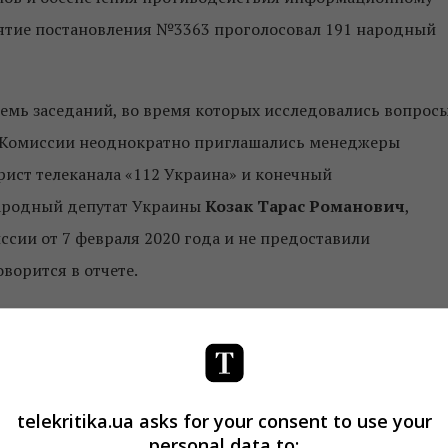
ятие постановления №3363 проголосовал 191 народный
емь заседаний, во время которых исследовались вопросы
е Комиссии неоднократно приглашались менеджеры
рист телеканала «112 Украина» и конечный
народный депутат Украины
Козак Тарас Романович
,
сии от 7 февраля 2020 года и не предоставили
ворится в отчете.
ое управление
Службы безопасности Украины
проводи
водстве, в рамках которого изучают организацию 12 июл
аины и Российской Федерации между телеканалами
 возможную причастность бенефициарных владельцев
telekritika.ua asks for your consent to use your
personal data to:
нного комплекса РФ, исследуют происхождение