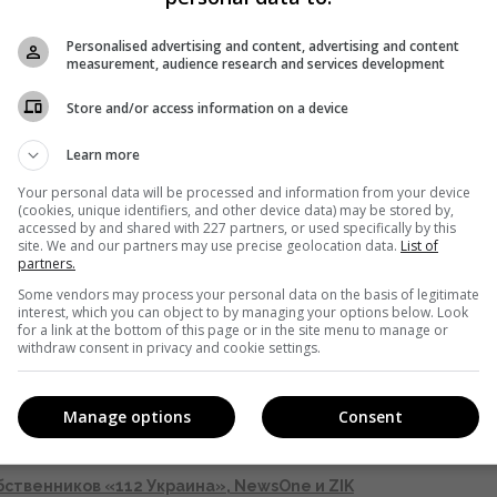
народным депутатом Козаком для приобретения
Personalised advertising and content, advertising and content
measurement, audience research and services development
NewsOne), обстоятельства вступления в корпоративные
ина» и ZIK, а также противоправного завладения в 2016
Store and/or access information on a device
ий телеканала «112 Украина».
Learn more
Your personal data will be processed and information from your device
завершила расследование
по «112 Украина», ZIK и
(cookies, unique identifiers, and other device data) may be stored by,
accessed by and shared with 227 partners, or used specifically by this
ть после заслушивания его в Верховной Раде.
site. We and our partners may use precise geolocation data.
List of
partners.
Some vendors may process your personal data on the basis of legitimate
interest, which you can object to by managing your options below. Look
for a link at the bottom of this page or in the site menu to manage or
яций уроков на NewsOne, 112 и ZIK
withdraw consent in privacy and cookie settings.
 собственности «112 Украина»
Manage options
Consent
112 Украина»
NewsOne, «112 Украина» и ZIK
ственников «112 Украина», NewsOne и ZIK