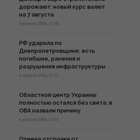
создании украинской
дорожают: новый курс валют
баллистики
на 7 августа
22:00 четверг, 06 августа 2026
6 августа 2026, 15:58
Добраться на "ноль"
РФ ударила по
становится практически
Днепропетровщине: есть
невозможной задачей, –
погибшие, ранения и
Business Insider
разрушения инфраструктуры
20:18 четверг, 06 августа 2026
6 августа 2026, 15:57
В Польше заговорили о
Областной центр Украины
возможности перехвата
полностью остался без света: в
российских ракет над
ОВА назвали причину
Украиной, - PAP
6 августа 2026, 14:55
19:35 четверг, 06 августа 2026
Отмена отсрочки от