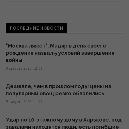
"Мы выстоим, Москва ляжет": Мадяр назва л
5 условий завершения войны
11:57 воскресенье, 09 августа 2026
ПОСЛЕДНИЕ НОВОСТИ
В Геленджике уничтожена позиция С-400,
"Москва ляжет": Мадяр в день своего
из которой 8 августа били по Украине, -
рождения назва л 5 условий завершения
Мадяр
войны
11:43 воскресенье, 09 августа 2026
9 августа 2026, 12:31
Россияне продвинулись в Часовом Яру, –
Дешевле, чем в прошлом году: цены на
DeepState
популярный овощ резко обвалились
11:16 воскресенье, 09 августа 2026
9 августа 2026, 11:17
РФ готовит масштабные удары по Киеву
Удар по 10-этажному дому в Харькове: под
перед 24 августа: в ISW раскрыли цели
завалами находятся люди, есть погибшие