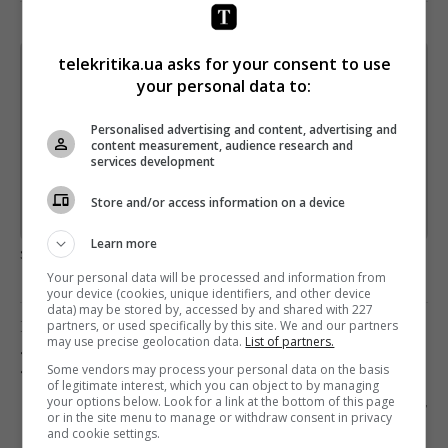
telekritika.ua asks for your consent to use
Щотижневий лист з найцікавішим.
your personal data to:
Пишемо з любов'ю
!
Підпишіться ще раз, якщо не отримуєте від нас листи
Personalised advertising and content, advertising and
content measurement, audience research and
services development
*
Підписатись→
Store and/or access information on a device
Предоставлено SendPulse
Learn more
загрузка...
Your personal data will be processed and information from
your device (cookies, unique identifiers, and other device
data) may be stored by, accessed by and shared with 227
Предыдущий пост
partners, or used specifically by this site. We and our partners
may use precise geolocation data.
List of partners.
«ИНТЕР» ПРЕДСТАВИТ ПРЕМЬЕРУ СЕРИАЛА
Some vendors may process your personal data on the basis
«ДОБРОВОЛЬЦЫ»
of legitimate interest, which you can object to by managing
your options below. Look for a link at the bottom of this page
Следующий пост
or in the site menu to manage or withdraw consent in privacy
and cookie settings.
ЯНИНА СОКОЛОВА ОБ «УКРАИНЕ 24»: «ОНИ НЕ