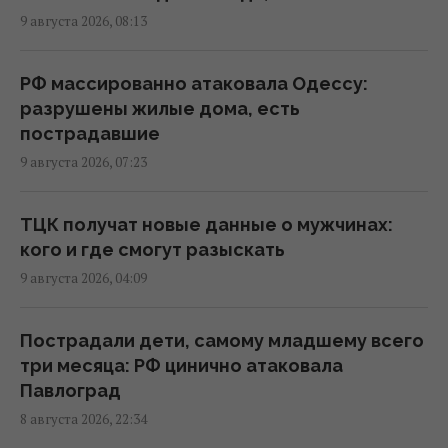
врага
9 августа 2026, 08:13
10:21 воскресенье, 09 августа 2026
РФ массированно атаковала Одессу:
Россия нанесла массированный удар по
разрушены жилые дома, есть
Одессе: нет света и воды, много
пострадавшие
пострадавших
9 августа 2026, 07:23
10:12 воскресенье, 09 августа 2026
ТЦК получат новые данные о мужчинах:
ВСУ взяли в плен Мохамеда Салаха: в сети
кого и где смогут разыскать
распространяется интервью с тезкой
9 августа 2026, 04:09
звездного футболиста
09:46 воскресенье, 09 августа 2026
Пострадали дети, самому младшему всего
три месяца: РФ цинично атаковала
Оккупанты ударили по 10-этажке в
Павлоград
Харькове: разрушены верхние этажи, есть
8 августа 2026, 22:34
погибшие