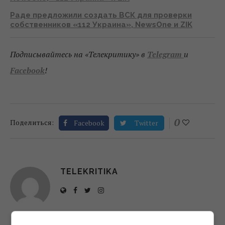
Раде предложили создать ВСК для проверки
собственников «112 Украина», NewsOne и ZIK
Подписывайтесь на «Телекритику» в
Telegram
и
Facebook
!
0
Поделиться:
Facebook
Twitter
TELEKRITIKA