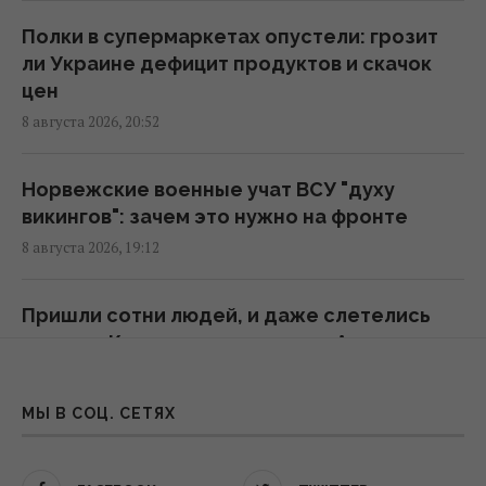
09:30 воскресенье, 09 августа 2026
Полки в супермаркетах опустели: грозит
ли Украине дефицит продуктов и скачок
Некоторые женщины могут выйти на
цен
пенсию раньше 60 лет: как
8 августа 2026, 20:52
воспользоваться льготой
09:30 воскресенье, 09 августа 2026
Норвежские военные учат ВСУ "духу
викингов": зачем это нужно на фронте
Основное направление – Одесская
8 августа 2026, 19:12
область: в Воздушных силах раскрыли
детали российской атаки
Пришли сотни людей, и даже слетелись
08:52 воскресенье, 09 августа 2026
птицы: в Киеве попрощались с Алексеем
Юковым
Дерзкие удары Украины по России могут
8 августа 2026, 17:56
МЫ В СОЦ. СЕТЯХ
сыграть на руку Путину, - The Times
01:23 воскресенье, 09 августа 2026
В Украине почти не осталось целых ТЭС: