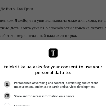
Де Вито, Ева Грин
лоненком
Дамбо
, чьи уши великоваты даже для слона, из-з
тные. Дети Холта узнают о способности слоненка
летать
работать меркантильный владелец цирка.
оторый опять вернулся в
Disney
, где в молодости работал
а старые друзья:
Ева Грин
(Мисс Перегрин в «Доме
Вито
(Пингвин в «Бэтмене»),
Майкл Китон
(Бэтмен в
telekritika.ua asks for your consent to use your
лотный клип
под кавер классической песни из
personal data to:
Personalised advertising and content, advertising and content
measurement, audience research and services development
«Мы»
Store and/or access information on a device