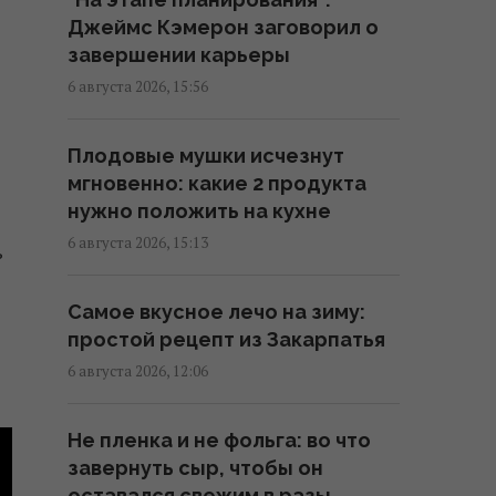
19:57 четверг, 06 августа 2026
Джеймс Кэмерон заговорил о
завершении карьеры
Песня, которая вдохновляет:
6 августа 2026, 15:56
как определить по дате
рождения
Плодовые мушки исчезнут
19:54 четверг, 06 августа 2026
мгновенно: какие 2 продукта
нужно положить на кухне
Встреча с "ведьмой" изменила
6 августа 2026, 15:13
ь
все: звезда 2000-х впервые
раскрыла, почему исчезла со
Самое вкусное лечо на зиму:
сцены
простой рецепт из Закарпатья
18:42 четверг, 06 августа 2026
6 августа 2026, 12:06
Не Кировоград и не
Не пленка и не фольга: во что
Елисаветград: как назывался
завернуть сыр, чтобы он
Кропивницкий изначально
оставался свежим в разы