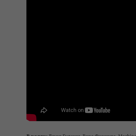
В ролях:
Джон Гудмен, Вера Фармига, Machine