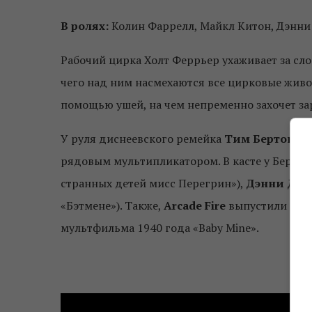
В ролях:
Колин Фаррелл, Майкл Китон, Дэнни 
Рабочий цирка Холт Феррьер ухаживает за с
чего над ним насмехаются все цирковые живо
помощью ушей, на чем непременно захочет за
У руля диснеевского ремейка
Тим Бертон
, к
рядовым мультипликатором. В касте у Бертон
странных детей мисс Перегрин»),
Дэнни Де 
«Бэтмене»). Также,
Arcade Fire
выпустили
кис
мультфильма 1940 года «Baby Mine».