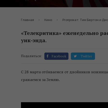
Главная
Кино
Proпрокат: Тим Бертон и Д
«Телекритика» еженедельно ра
уик-энда.
Поделиться:
Facebook
Twitter
С 28 марта отбиваемся от двойников ножницам
сражаемся за Землю.