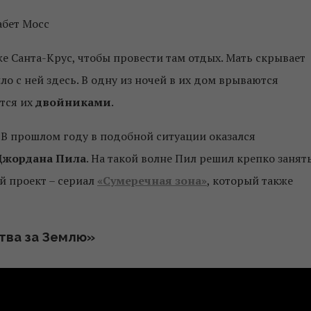
абет Мосс
е Санта-Крус, чтобы провести там отдых. Мать скрывает
ло с ней здесь. В одну из ночей в их дом врываются
тся их
двойниками
.
В прошлом году в подобной ситуации оказался
жордана Пила
. На такой волне Пил решил крепко занят
й проект – сериал
«Сумеречная зона»
, который также
тва за Землю»