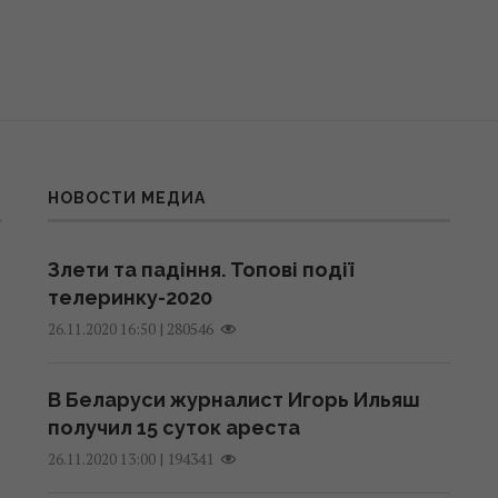
НОВОСТИ МЕДИА
Злети та падіння. Топові події
телеринку-2020
|
280546
26.11.2020 16:50
В Беларуси журналист Игорь Ильяш
получил 15 суток ареста
|
194341
26.11.2020 13:00