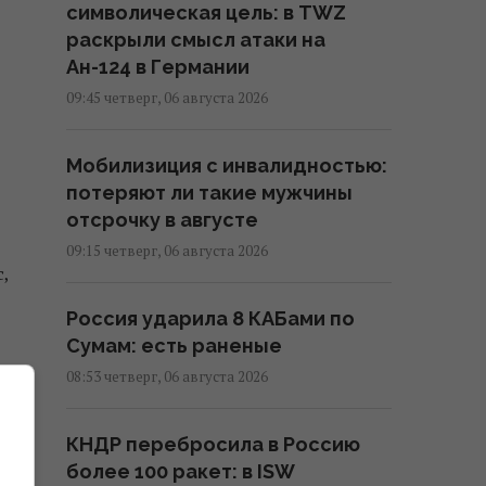
символическая цель: в TWZ
раскрыли смысл атаки на
Ан-124 в Германии
09:45 четверг, 06 августа 2026
Мобилизиция с инвалидностью:
потеряют ли такие мужчины
отсрочку в августе
09:15 четверг, 06 августа 2026
,
Россия ударила 8 КАБами по
Сумам: есть раненые
08:53 четверг, 06 августа 2026
КНДР перебросила в Россию
более 100 ракет: в ISW