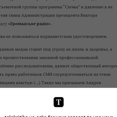
съемочной группы программы “Схемы” и давление в их
ителя главы Администрации президента Виктора
ает
«Громадське радіо».
ва не пользоваться журналистским удостоверением.
иков медиа ставит под угрозу их жизнь и здоровье, а
и препятствования законной профессиональной
собенно расследователями, движет общественный интерес
ть право работников СМИ сосредоточиваться на темах
лицами властью (…)
Также мы призываем Андрея
товерение и не настаивать на защите его журналистских
тся политиком и профессиональным юристом и может
 права нарушены».