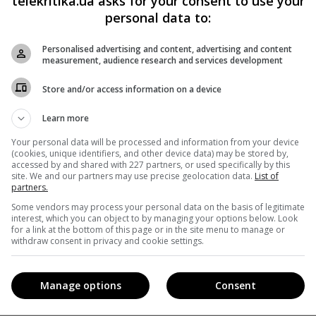
telekritika.ua asks for your consent to use your
вал
в своем Telegram-канале персональные данные
personal data to:
которая расследует его деятельность. За эти действия
Personalised advertising and content, advertising and content
ное производство. Затем экс-нардеп
обратился
в Офис
measurement, audience research and services development
 и заявил, что обеспокоен угрозой свободе слова и
Store and/or access information on a device
ой деятельности из-за журналистов «Схем».
Learn more
Your personal data will be processed and information from your device
(cookies, unique identifiers, and other device data) may be stored by,
accessed by and shared with 227 partners, or used specifically by this
acebook
!
site. We and our partners may use precise geolocation data.
List of
partners.
Some vendors may process your personal data on the basis of legitimate
interest, which you can object to by managing your options below. Look
for a link at the bottom of this page or in the site menu to manage or
withdraw consent in privacy and cookie settings.
Manage options
Consent