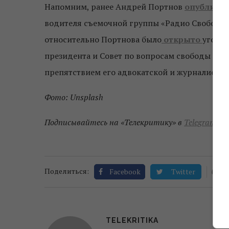
Напомним, ранее Андрей Портнов
опублико
водителя съемочной группы «Радио Свобода», 
относительно Портнова было
открыто
уголов
президента и Совет по вопросам свободы слова
препятствием его адвокатской и журналистск
Фото: Unsplash
Подписывайтесь на «Телекритику» в
Telegram
и
F
0
Поделиться:
Facebook
Twitter
TELEKRITIKA