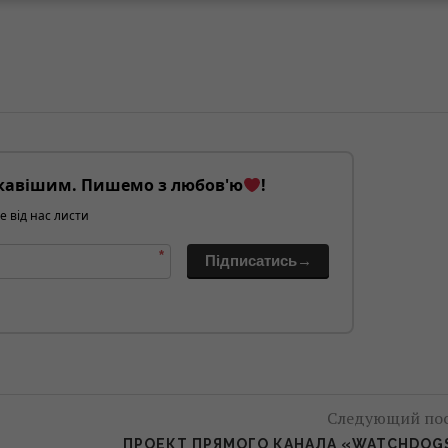
кавішим. Пишемо з любов'ю
!
е від нас листи
*
Підписатись→
Следующий по
ПРОЕКТ ПРЯМОГО КАНАЛА «WATCHDOG