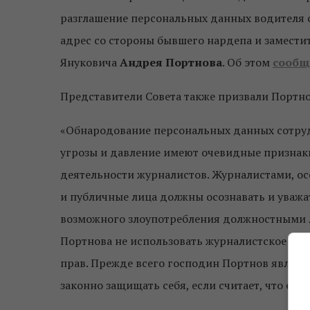
разглашение персональных данных водителя 
адрес со стороны бывшего нардепа и замест
Януковича
Андрея Портнова
. Об этом
сообщ
Представители Совета также призвали Портно
«Обнародование персональных данных сотрудн
угрозы и давление имеют очевидные признак
деятельности журналистов. Журналистами, о
и публичные лица должны осознавать и уважа
возможного злоупотребления должностными 
Портнова не использовать журналистское удос
прав. Прежде всего господин Портнов являе
законно защищать себя, если считает, что его