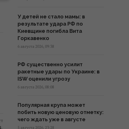
спасает свой авторитет в
глазах россиян, – Sky News
У детей не стало мамы: в
05:32 четверг, 06 августа 2026
результате удара РФ по
Киевщине погибла Вита
Путин перестраивает боевые
Горкавенко
действия в Украине: в WSJ
6 августа 2026, 09:38
рассказали, чего он жаждет
02:28 четверг, 06 августа 2026
РФ существенно усилит
ракетные удары по Украине: в
Новый уровень эскалации: The
ISW оценили угрозу
Guardian о взрывчатке возле
6 августа 2026, 08:08
украинского самолета в
Лейпциге
Популярная крупа может
23:57 среда, 05 августа 2026
побить новую ценовую отметку:
чего ждать уже в августе
ст
Путинские войска устраивают
5 августа 2026, 23:28
S.