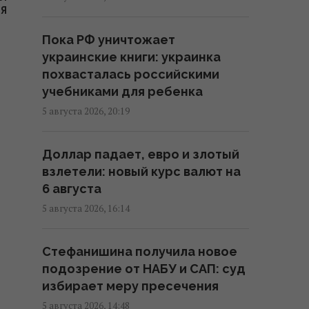
"сафари" на людей в Херсоне:
РЯ
аналитик назвала причину
Пока РФ уничтожает
23:34 среда, 05 августа 2026
украинские книги: украинка
похвасталась российскими
ИИ, спутники и баллистика: NYT
учебниками для ребенка
о силе и слабости Украины в
5 августа 2026, 20:19
войне за небо
21:55 среда, 05 августа 2026
Доллар падает, евро и злотый
взлетели: новый курс валют на
Сколько иностранцев воюют за
6 августа
Украину: Решетилова дала
5 августа 2026, 16:14
ответ
21:53 среда, 05 августа 2026
Стефанишина получила новое
подозрение от НАБУ и САП: суд
Зеленский допустил, что
избирает меру пресечения
партнеры придержали
5 августа 2026, 14:48