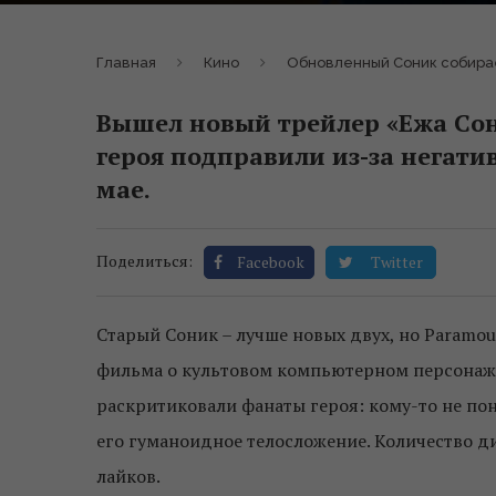
Главная
Кино
Обновленный Соник собирае
Вышел новый трейлер «Ежа Сон
героя подправили из-за негати
мае.
Поделиться:
Facebook
Twitter
Старый Соник – лучше новых двух, но Paramoun
фильма о культовом компьютерном персонаж
раскритиковали фанаты героя: кому-то не по
его гуманоидное телосложение. Количество д
лайков.