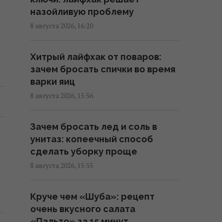
назойливую проблему
Как отучить кота запрыгивать
8 августа 2026, 16:20
на стол: владельцы поделились
рабочими методами
Хитрый лайфхак от поваров:
12:08 воскресенье, 09 августа 2026
зачем бросать спички во время
варки яиц
Новый фильм Marvel бьет
8 августа 2026, 15:56
рекорд за рекордом - он уже
стал главным хитом 2026 года
Зачем бросать лед и соль в
11:38 воскресенье, 09 августа 2026
унитаз: копеечный способ
сделать уборку проще
Пенсионер сменил Майорку на
8 августа 2026, 15:55
Таиланд и теперь называет
себя "королем мира"
Круче чем «Шуба»: рецепт
11:12 воскресенье, 09 августа 2026
очень вкусного салата
«Пальто» за 15 минут