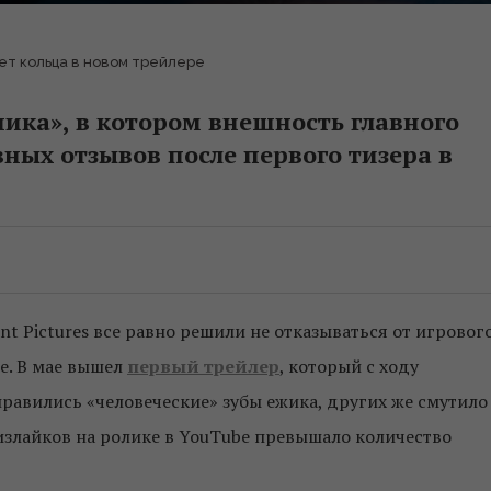
т кольца в новом трейлере
ика», в котором внешность главного
вных отзывов после первого тизера в
t Pictures все равно решили не отказываться от игровог
е. В мае вышел
первый трейлер
, который с ходу
нравились «человеческие» зубы ежика, других же смутило
излайков на ролике в YouTube превышало количество