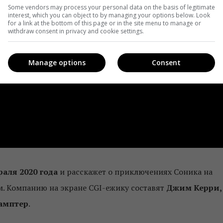
Some vendors may process your personal data on the basis of legitimate
interest, which you can object to by managing your options below. Look
for a link at the bottom of this page or in the site menu to manage or
withdraw consent in privacy and cookie settings.
Manage options
Consent
раля 2020 года
и расскажет о приключениях Соника на
. Компанию на экране CGI-ежику составят
Джим Керри,
амптер
.