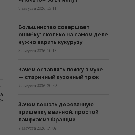
"Я не вывожу": победительница
8 августа 2026, 15:11
"Холостяка" ошарашила
признанием после свадьбы
Большинство совершает
11:06 воскресенье, 09 августа 2026
ошибку: сколько на самом деле
нужно варить кукурузу
Известный украинский певец
8 августа 2026, 10:15
попал в ДТП в Киеве и показал
фото
Зачем оставлять ложку в муке
10:09 воскресенье, 09 августа 2026
— старинный кухонный трюк
7 августа 2026, 20:49
ст
Супруги купили старый дом в
РА
деревне и вложили в ремонт 2,5
Я»
Зачем вешать деревянную
млн грн: как его обустроили
прищепку в ванной: простой
09:38 воскресенье, 09 августа 2026
лайфхак из Франции
7 августа 2026, 19:02
Каспровы-Верх: подъем на