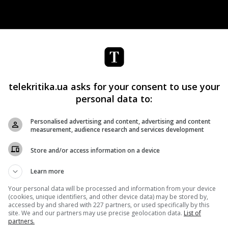
telekritika.ua asks for your consent to use your
personal data to:
унта удален, но его все еще можно найти на других фан-
Personalised advertising and content, advertising and content
measurement, audience research and services development
Store and/or access information on a device
Learn more
Your personal data will be processed and information from your device
(cookies, unique identifiers, and other device data) may be stored by,
accessed by and shared with 227 partners, or used specifically by this
site. We and our partners may use precise geolocation data.
List of
partners.