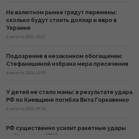
сложности с приватизацией крупных
государственных активов
На валютном рынке грядут перемены:
15:58 четверг, 06 августа 2026
сколько будут стоить доллар и евро в
Украине
6 августа 2026, 10:27
Когда у Украины появится собственная
баллистика: Зеленский раскрыл сроки
15:45 четверг, 06 августа 2026
Подозрение в незаконном обогащении:
Стефанишиной избрана мера пресечения
6 августа 2026, 10:05
В Румынии уже знают, куда РФ нанесет
удар в следующий раз, – СМИ
15:40 четверг, 06 августа 2026
У детей не стало мамы: в результате удара
РФ по Киевщине погибла Вита Горкавенко
6 августа 2026, 09:38
Украинец в Германии шпионил за
оборонным предприятием, его задержали
15:34 четверг, 06 августа 2026
РФ существенно усилит ракетные удары
по Украине: в ISW оценили угрозу