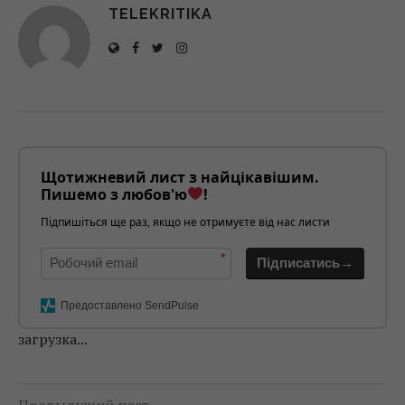
TELEKRITIKA
Щотижневий лист з найцікавішим.
Пишемо з любов'ю
!
Підпишіться ще раз, якщо не отримуєте від нас листи
*
Підписатись→
Предоставлено SendPulse
загрузка...
Предыдущий пост