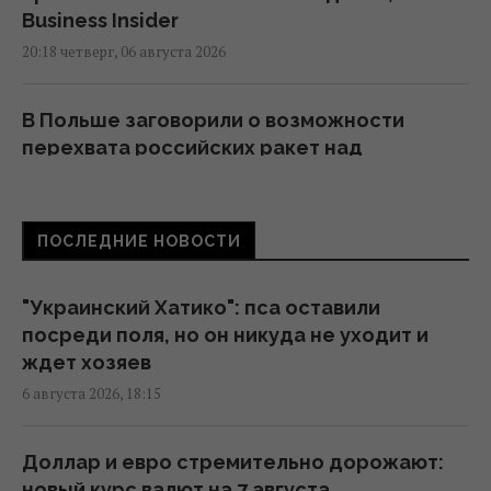
Business Insider
20:18 четверг, 06 августа 2026
В Польше заговорили о возможности
перехвата российских ракет над
Украиной, - PAP
19:35 четверг, 06 августа 2026
ПОСЛЕДНИЕ НОВОСТИ
В Украине появится новый праздник: что
будут отмечать 8 августа
"Украинский Хатико": пса оставили
18:04 четверг, 06 августа 2026
посреди поля, но он никуда не уходит и
ждет хозяев
6 августа 2026, 18:15
В Еврокомиссии отреагировали на
заявление Зеленского о сокращении
поставок ракет
Доллар и евро стремительно дорожают:
17:58 четверг, 06 августа 2026
новый курс валют на 7 августа