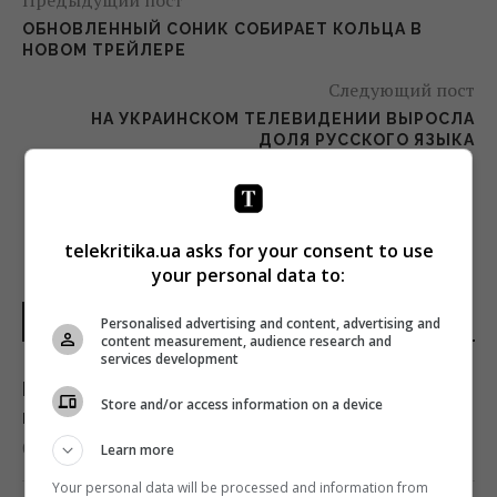
ОБНОВЛЕННЫЙ СОНИК СОБИРАЕТ КОЛЬЦА В
НОВОМ ТРЕЙЛЕРЕ
Следующий пост
НА УКРАИНСКОМ ТЕЛЕВИДЕНИИ ВЫРОСЛА
ДОЛЯ РУССКОГО ЯЗЫКА
telekritika.ua asks for your consent to use
your personal data to:
НОВОСТИ УКРАИНЫ
Personalised advertising and content, advertising and
content measurement, audience research and
services development
Июньский оптимизм украинцев улетучился,
Store and/or access information on a device
перелома в войне нет, – немецкий эксперт
05:25 пятница, 07 августа 2026
Learn more
Your personal data will be processed and information from