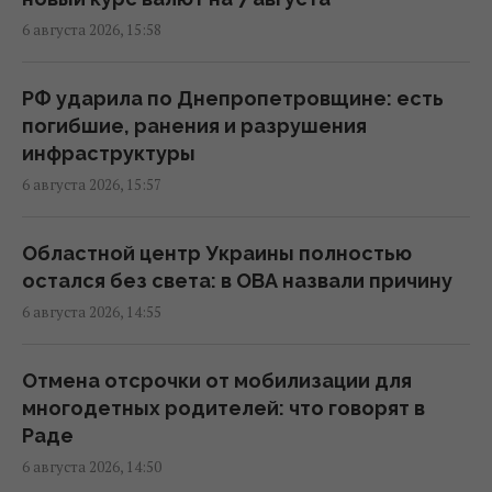
6 августа 2026, 15:58
Ракет из США не хватит: эксперт объяснил
проблему с пусковыми установками РФ
РФ ударила по Днепропетровщине: есть
17:33 четверг, 06 августа 2026
погибшие, ранения и разрушения
инфраструктуры
6 августа 2026, 15:57
Новых солдат из Северной Кореи Россия
может бросить на штурмы: эксперт назвал
направление
Областной центр Украины полностью
17:04 четверг, 06 августа 2026
остался без света: в ОВА назвали причину
6 августа 2026, 14:55
Украинских мужчин лишили защиты в ЕС:
кого теперь считают "уклонистами"
Отмена отсрочки от мобилизации для
16:57 четверг, 06 августа 2026
многодетных родителей: что говорят в
Раде
6 августа 2026, 14:50
В Фонде госимущества прогнозируют