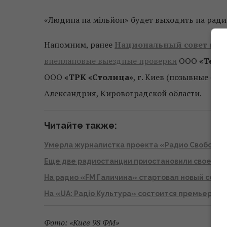
«Людина на мільйон» будет выходить на ради
Напомним, ранее
Национальный совет по 
внеплановые выездные проверки
ООО
«Теле
ООО
«ТРК «Столица»
, г. Киев (позывные «П
Александрия, Кировоградской области.
Читайте также:
Умерла журналистка проекта «Радио Свобода»
Еще две радиостанции приостановили свое вещ
На радио «FM Галичина» стартовал новый сезон
На «UA: Радіо Культура» состоится премьера р
Фото: «Киев 98 ФМ»