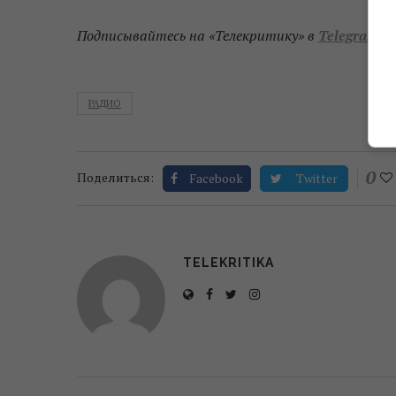
Подписывайтесь на «Телекритику» в
Telegram
и
РАДИО
0
Поделиться:
Facebook
Twitter
TELEKRITIKA