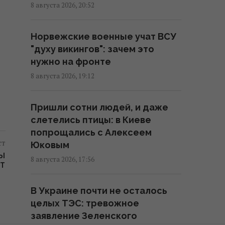
8 августа 2026, 20:52
Основное направление –
Норвежские военные учат ВСУ
Одесская область: в
"духу викингов": зачем это
Воздушных силах раскрыли
нужно на фронте
детали российской атаки
8 августа 2026, 19:12
08:52 воскресенье, 09 августа 2026
Пришли сотни людей, и даже
Дерзкие удары Украины по
слетелись птицы: в Киеве
России могут сыграть на руку
попрощались с Алексеем
Путину, - The Times
ст
Юковым
01:23 воскресенье, 09 августа 2026
ПЫ
8 августа 2026, 17:56
T
Россия может применить
В Украине почти не осталось
ядерное оружие против
целых ТЭС: тревожное
Украины: в МИД Турции назвали
заявление Зеленского
реальное условие