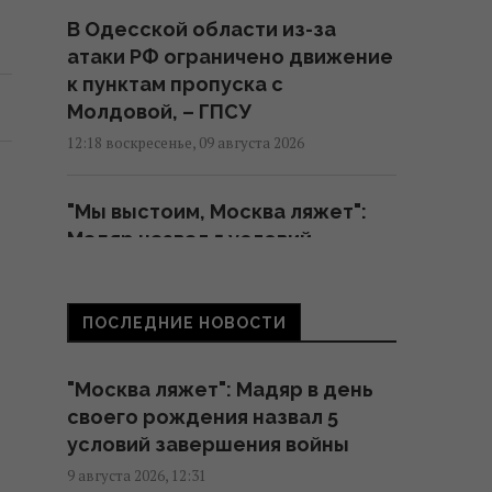
В Одесской области из-за
атаки РФ ограничено движение
к пунктам пропуска с
Молдовой, – ГПСУ
12:18 воскресенье, 09 августа 2026
"Мы выстоим, Москва ляжет":
Мадяр назва л 5 условий
завершения войны
11:57 воскресенье, 09 августа 2026
ПОСЛЕДНИЕ НОВОСТИ
В Геленджике уничтожена
"Москва ляжет": Мадяр в день
позиция С-400, из которой 8
своего рождения назва л 5
августа били по Украине, -
условий завершения войны
Мадяр
9 августа 2026, 12:31
11:43 воскресенье, 09 августа 2026