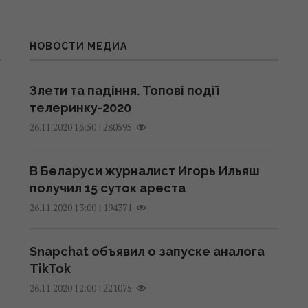
НОВОСТИ МЕДИА
Злети та падіння. Топові події
телеринку-2020
|
280595
26.11.2020 16:50
В Беларуси журналист Игорь Ильяш
получил 15 суток ареста
|
194371
26.11.2020 13:00
Snapchat объявил о запуске аналога
TikTok
|
221075
26.11.2020 12:00