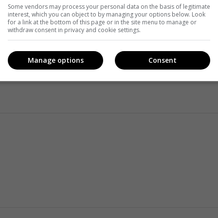
Some vendors may process your personal data on the basis of legitimate
interest, which you can object to by managing your options below. Look
Facebook
!
for a link at the bottom of this page or in the site menu to manage or
withdraw consent in privacy and cookie settings.
Manage options
Consent