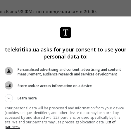
о «Киев 98 ФМ» по понедельникам в 20:00.
вопросам телевидения и радиовещания
назначил
радиокомпания «Шансон»
, г. Киев (позывные «Шансон»)
ерец FM») и ООО
«телерадиокомпания Маяк»
, г.
telekritika.ua asks for your consent to use your
personal data to:
Personalised advertising and content, advertising and content
measurement, audience research and services development
 Богдана Костюк
Store and/or access information on a device
ание в цифровой сети Киева
Learn more
Your personal data will be processed and information from your device
адиофильма о войне
(cookies, unique identifiers, and other device data) may be stored by,
accessed by and shared with 227 partners, or used specifically by this
site. We and our partners may use precise geolocation data.
List of
partners.