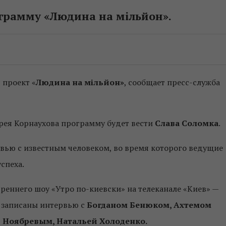
ограмму «Людина на мільйон».
 проект «
Людина на мільйон»
, сообщает пресс-служба
ея Корнаухова программу будет вести
Слава Соломка
.
рвью с известным человеком, во время которого ведущие
спеха.
реннего шоу «Утро по-киевски» на телеканале «Киев» —
 записаны интервью с
Богданом Бенюком, Ахтемом
 Ноябревым, Натальей Холоденко.