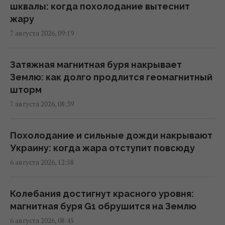
08:49 пятница, 07 августа 2026
шквалы: когда похолодание вытеснит
жару
7 августа 2026, 09:19
Инцидент в Лейпциге: в Германии
опровергли, что украинский самолет
перевозил боеприпасы
Затяжная магнитная буря накрывает
08:32 пятница, 07 августа 2026
Землю: как долго продлится геомагнитный
шторм
7 августа 2026, 08:39
Ким Чен Ын с начала войны в Украине
получил $22 миллиарда сверхприбыли, -
Bloomberg
Похолодание и сильные дожди накрывают
08:08 пятница, 07 августа 2026
Украину: когда жара отступит повсюду
6 августа 2026, 12:58
Трамп пришел в ярость от утечки
информации об истощении запасов
Колебания достигнут красного уровня:
оружия в США, - CNN
магнитная буря G1 обрушится на Землю
07:23 пятница, 07 августа 2026
6 августа 2026, 08:45