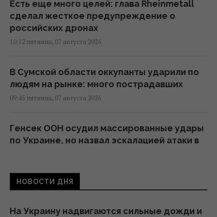
Есть еще много целей: глава Rheinmetall
сделал жесткое предупреждение о
российских дронах
10:12 пятница, 07 августа 2026
В Сумской области оккупанты ударили по
людям на рынке: много пострадавших
09:45 пятница, 07 августа 2026
Генсек ООН осудил массированные удары
по Украине, но назвал эскалацией атаки в
тыл России
09:39 пятница, 07 августа 2026
НОВОСТИ ДНЯ
Трамп подписал указы об ограничении
гражданства по праву рождения в США
На Украину надвигаются сильные дожди и