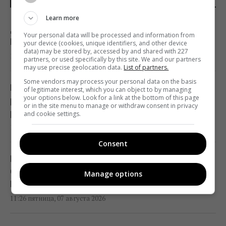
Learn more
Дебаты по Украине свидетельствуют, что
Your personal data will be processed and information from
ЕС не готов принимать новых членов, - FT
your device (cookies, unique identifiers, and other device
data) may be stored by, accessed by and shared with 227
11:46 пятница, 07 августа 2026
partners, or used specifically by this site. We and our partners
may use precise geolocation data.
List of partners.
Some vendors may process your personal data on the basis
Более трети поляков недовольны
of legitimate interest, which you can object to by managing
your options below. Look for a link at the bottom of this page
реакцией властей на инцидент с
or in the site menu to manage or withdraw consent in privacy
российской ракетой, – опрос
and cookie settings.
11:39 пятница, 07 августа 2026
Consent
Российская элита боится ФСБ, которая все
больше выходит из-под контроля, -
Manage options
Bloomberg
11:26 пятница, 07 августа 2026