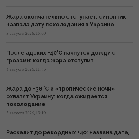
Путин может напасть на НАТО уже осенью:
Жара окончательно отступает: синоптик
разведка США опубликовала новый
назвала дату похолодания в Украине
прогноз, - WSJ
5 августа 2026, 15:00
06:46 пятница, 07 августа 2026
После адских +40°C начнутся дожди с
Удары России по кораблям в Черном море:
грозами: когда жара отступит
в FP раскрыли последствия
4 августа 2026, 11:43
04:37 пятница, 07 августа 2026
Жара до +38 °С и «тропические ночи»
США ввели новые санкции против Кубы за
охватят Украину: когда ожидается
сотрудничество с Китаем и РФ, –
похолодание
Bloomberg
3 августа 2026, 19:19
02:05 пятница, 07 августа 2026
Раскалит до рекордных +40: названа дата,
"Достаточно, чтобы выжить, а не