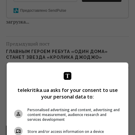
Предоставлено SendPulse
загрузка...
Предыдущий пост
ГЛАВНЫМ ГЕРОЕМ РЕБУТА «ОДИН ДОМА»
СТАНЕТ ЗВЕЗДА «КРОЛИКА ДЖОДЖО»
Следующий пост
1+1 MEDIA И «КИЕВСТАР» ЗАПУСКАЮТ
СОВМЕСТНЫЙ СЕРВИС «КИЕВСТАР ТВ»
telekritika.ua asks for your consent to use
your personal data to:
Personalised advertising and content, advertising and
content measurement, audience research and
services development
НОВОСТИ МИРА
Store and/or access information on a device