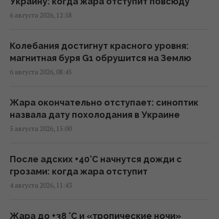
Украину: когда жара отступит повсюду
Колумбийские наркокартели отправляют в
6 августа 2026, 12:58
ВСУ добровольцев, чтобы научиться войне
дронов, - FT
12:00 четверг, 06 августа 2026
Колебания достигнут красного уровня:
магнитная буря G1 обрушится на Землю
6 августа 2026, 08:45
Военное сотрудничество вышло на новый
уровень: РФ помогает Ирану определять
цели для ударов
Жара окончательно отступает: синоптик
11:44 четверг, 06 августа 2026
назвала дату похолодания в Украине
5 августа 2026, 15:00
Трамп заявил об "огромных запасах"
средств ПВО в США
После адских +40°C начнутся дожди с
11:43 четверг, 06 августа 2026
грозами: когда жара отступит
4 августа 2026, 11:43
Число вылетов авиации НАТО из-за угрозы
России возросло на 250%
Жара до +38 °С и «тропические ночи»