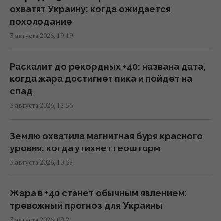
10:47 четверг, 06 августа 2026
охватят Украину: когда ожидается
похолодание
3 августа 2026, 19:19
Вместо расширения ЕС: экс-депутат
парламента Британии предложил создать
новый союз
Раскалит до рекордных +40: названа дата,
09:29 четверг, 06 августа 2026
когда жара достигнет пика и пойдет на
спад
3 августа 2026, 12:56
Трамп "наехал" на Хегсета из-за острой
нехватки ракет для ПВО, – WP
08:58 четверг, 06 августа 2026
Землю охватила магнитная буря красного
уровня: когда утихнет геошторм
3 августа 2026, 10:38
Разведка США помогла Украине
переломить ход войны, - Politico
06:48 четверг, 06 августа 2026
Жара в +40 станет обычным явлением:
тревожный прогноз для Украины
3 августа 2026, 09:21