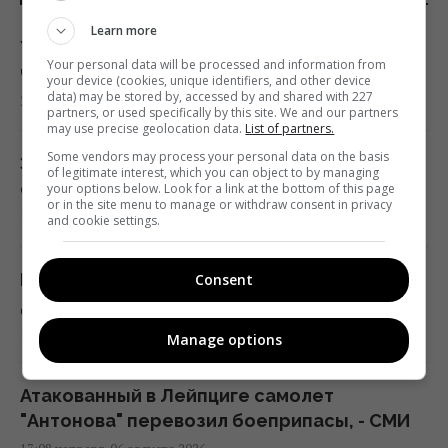
Learn more
Украина ставит Путина на предвыборные
Your personal data will be processed and information from
часы, - Newsweek
your device (cookies, unique identifiers, and other device
data) may be stored by, accessed by and shared with 227
23:07 четверг, 06 августа 2026
partners, or used specifically by this site. We and our partners
may use precise geolocation data.
List of partners.
Some vendors may process your personal data on the basis
Запад проигнорировал просьбу Киева о
of legitimate interest, which you can object to by managing
срочных поставках зенитных ракет, – NYT
your options below. Look for a link at the bottom of this page
or in the site menu to manage or withdraw consent in privacy
18:56 четверг, 06 августа 2026
and cookie settings.
В Польше анонсировали планы массовой
Consent
депортации украинцев, – СМИ
18:17 четверг, 06 августа 2026
Manage options
Атакованный в Лейпциге самолет
"Антонова" перевозил боеприпасы, - СМИ