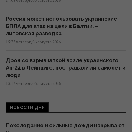
17:08 четверг, 06 августа 2026
Россия может использовать украинские
БПЛА для атак на цели в Балтии, –
литовская разведка
15:33 четверг, 06 августа 2026
Дрон со взрывчаткой возле украинского
Ан-24 в Лейпциге: пострадали ли самолет и
люди
13:13 четверг, 06 августа 2026
"Незаметные" российские диверсии: война
НОВОСТИ ДНЯ
в Европе уже идет
12:50 четверг, 06 августа 2026
Похолодание и сильные дожди накрывают