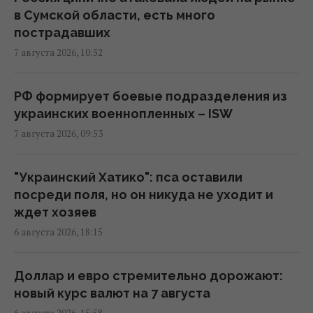
в Сумской области, есть много
пострадавших
Дроны поразили склад Wildberries в
7 августа 2026, 10:52
Екатеринбурге за 2000 км от границы
(видео)
09:11 пятница, 07 августа 2026
РФ формирует боевые подразделения из
украинских военнопленных – ISW
7 августа 2026, 09:53
Россия использует украинских
военнопленных для формирования боевых
подразделений, - ISW
"Украинский Хатико": пса оставили
08:24 пятница, 07 августа 2026
посреди поля, но он никуда не уходит и
ждет хозяев
6 августа 2026, 18:15
Камера в подъезде и во дворе: когда
можно ставить без согласия соседей, а
когда нельзя
Доллар и евро стремительно дорожают:
07:50 пятница, 07 августа 2026
новый курс валют на 7 августа
6 августа 2026, 15:58