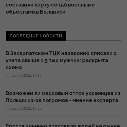
составили карту со 150 военными
объектами в Беларуси
11:16 пятница, 07 августа 2026
ПОСЛЕДНИЕ НОВОСТИ
Жирная цель: в Крыму уничтожен
российский комплекс за $15 млн (видео)
11:00 пятница, 07 августа 2026
В Закарпатском ТЦК незаконно списали с
учета свыше 1,5 тыс мужчин: раскрыта
схема
Адвокат поставил под сомнение
7 августа 2026, 13:18
беспристрастность антикоррупционной
вертикали в деле Галущенко
10:59 пятница, 07 августа 2026
Возможен ли массовый отток украинцев из
Польши из-за погромов - мнение эксперта
7 августа 2026, 12:22
Угроза – баллистика: можно ли уничтожить
пусковые установки россиян
10:54 пятница, 07 августа 2026
Россия цинично атаковала людей на рынке