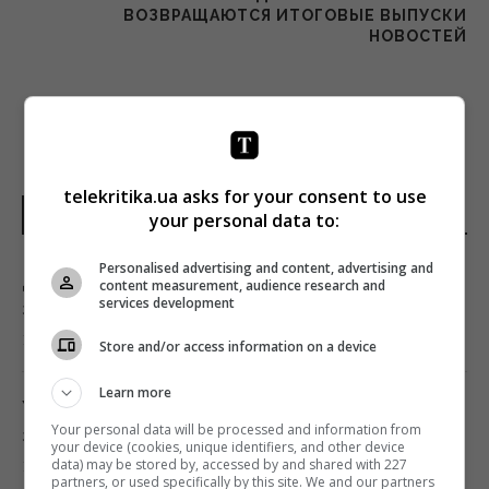
ВОЗВРАЩАЮТСЯ ИТОГОВЫЕ ВЫПУСКИ
НОВОСТЕЙ
telekritika.ua asks for your consent to use
НОВОСТИ УКРАИНЫ
your personal data to:
Personalised advertising and content, advertising and
Дроны уже полсуток атакуют Крым: в Ялте
content measurement, audience research and
services development
зафиксирован пожар в районе порта
14:25 пятница, 07 августа 2026
Store and/or access information on a device
Learn more
Украинцы высказали мнение, когда
Your personal data will be processed and information from
закончится война, - результаты опроса
your device (cookies, unique identifiers, and other device
data) may be stored by, accessed by and shared with 227
13:06 пятница, 07 августа 2026
partners, or used specifically by this site. We and our partners