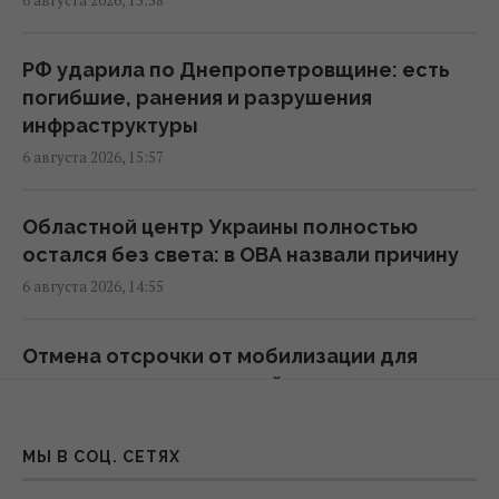
"Это просто сафари": жители Запорожья
рассказали Reuters об охоте российских
РФ ударила по Днепропетровщине: есть
дронов
погибшие, ранения и разрушения
07:46 пятница, 07 августа 2026
инфраструктуры
6 августа 2026, 15:57
Июньский оптимизм украинцев улетучился,
перелома в войне нет, – немецкий эксперт
Областной центр Украины полностью
05:25 пятница, 07 августа 2026
остался без света: в ОВА назвали причину
6 августа 2026, 14:55
В Генштабе ВСУ сообщили, на какую сумму
страны НАТО выделят Украине военную
Отмена отсрочки от мобилизации для
помощь
многодетных родителей: что говорят в
02:52 пятница, 07 августа 2026
Раде
6 августа 2026, 14:50
МЫ В СОЦ. СЕТЯХ
Корецкий объявил об увеличении