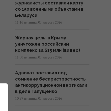
журналисты составили карту
со 150 военными объектами в
Беларуси
11:16 пятница, 07 августа 2026
Жирная цель: в Крыму
уничтожен российский
комплекс за $15 млн (видео)
11:00 пятница, 07 августа 2026
Адвокат поставил под
сомнение беспристрастность
антикоррупционной вертикали
в деле Галущенко
.
10:59 пятница, 07 августа 2026