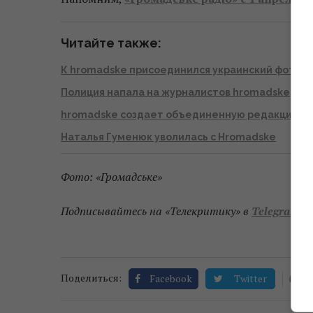
Читайте также:
К hromadske присоединился украинский фоток
Полиция напала на журналистов hromadske, ра
hromadske создает объединенную редакцию по
Наталья Гуменюк уволилась с Hromadske
Фото: «Громадське»
Подписывайтесь на «Телекритику» в
Telegram
и
0
Поделиться:
Facebook
Twitter