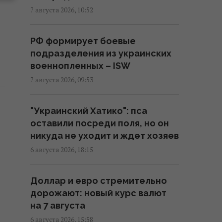
Камера в подъезде и во дворе:
7 августа 2026, 10:52
когда можно ставить без
согласия соседей, а когда
РФ формирует боевые
нельзя
подразделения из украинских
07:50 пятница, 07 августа 2026
военнопленных – ISW
7 августа 2026, 09:53
"Это просто сафари": жители
Запорожья рассказали Reuters
"Украинский Хатико": пса
об охоте российских дронов
оставили посреди поля, но он
07:46 пятница, 07 августа 2026
никуда не уходит и ждет хозяев
6 августа 2026, 18:15
Июньский оптимизм украинцев
улетучился, перелома в войне
Доллар и евро стремительно
нет, – немецкий эксперт
дорожают: новый курс валют
05:25 пятница, 07 августа 2026
на 7 августа
6 августа 2026, 15:58