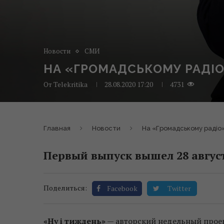
Новости
СМИ
НА «ГРОМАДСЬКОМУ РАДІО
От
Telekritika
28.08.2020 17:20
4731
Главная
Новости
На «Громадському радіо
Первый выпуск вышел 28 авгус
Поделиться:
Facebook
Twitter
«Ну і тиждень»
— авторский недельный проек