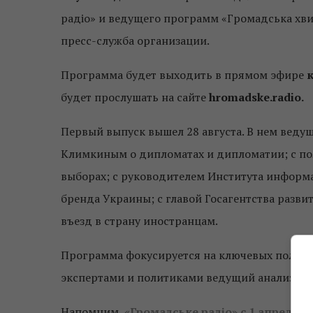
радіо» и ведущего программ
«Громадська хви
пресс-служба организации.
Программа будет выходить в прямом эфире
будет прослушать на сайте
hromadske.radio.
Первый выпуск вышел 28 августа. В нем вед
Климкиным о дипломатах и ​​дипломатии; с 
выборах; с руководителем Института информ
бренда Украины; с главой Госагентства разви
въезд в страну иностранцам.
Программа фокусируется на ключевых политич
экспертами и политиками ведущий анализируе
Напомним,
«Громадське радіо» с 1 апреля в