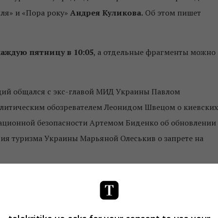
ля» и «Пора року»
Андрея Куликова.
Об этом пишет
каждую пятницу в 10:05
, а отдельные фрагменты можно
ущий общался с экс-главой МИД Украины Павлом
политическим обозревателем Леонидом Швецом о киевских
ационной безопасности Артемом Биденко об обновлении
тия туризма Украины Марьяной Олеськив о запрете на
еских, социальных и экономических вопросах. Вместе с
т события недели и их последствия для Украины и мира
ещает на 99,4 FM в Киеве и Киевской области.