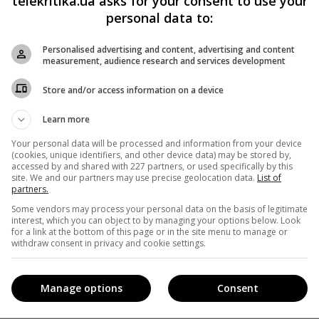
telekritika.ua asks for your consent to use your
personal data to:
Personalised advertising and content, advertising and content
measurement, audience research and services development
орреспондент Макс Левин
Store and/or access information on a device
сследованием займется ГБР
д руководством нового редактора
Learn more
Your personal data will be processed and information from your device
(cookies, unique identifiers, and other device data) may be stored by,
accessed by and shared with 227 partners, or used specifically by this
site. We and our partners may use precise geolocation data.
List of
partners.
Some vendors may process your personal data on the basis of legitimate
Facebook
!
interest, which you can object to by managing your options below. Look
for a link at the bottom of this page or in the site menu to manage or
withdraw consent in privacy and cookie settings.
Manage options
Consent