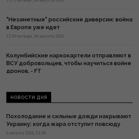
13:13 четверг, 06 августа 2026
"Незаметные" российские диверсии: война
в Европе уже идет
12:50 четверг, 06 августа 2026
Колумбийские наркокартели отправляют в
ВСУ добровольцев, чтобы научиться войне
дронов, - FT
12:00 четверг, 06 августа 2026
НОВОСТИ ДНЯ
Военное сотрудничество вышло на новый
уровень: РФ помогает Ирану определять
цели для ударов
Похолодание и сильные дожди накрывают
11:44 четверг, 06 августа 2026
Украину: когда жара отступит повсюду
6 августа 2026, 12:58