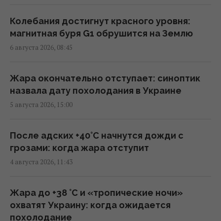
Трамп заявил об "огромных запасах"
средств ПВО в США
Колебания достигнут красного уровня:
11:43 четверг, 06 августа 2026
магнитная буря G1 обрушится на Землю
6 августа 2026, 08:45
Число вылетов авиации НАТО из-за угрозы
России возросло на 250%
Жара окончательно отступает: синоптик
10:47 четверг, 06 августа 2026
назвала дату похолодания в Украине
5 августа 2026, 15:00
Вместо расширения ЕС: экс-депутат
парламента Британии предложил создать
После адских +40°C начнутся дожди с
новый союз
грозами: когда жара отступит
09:29 четверг, 06 августа 2026
4 августа 2026, 11:43
Трамп "наехал" на Хегсета из-за острой
Жара до +38 °С и «тропические ночи»
нехватки ракет для ПВО, – WP
охватят Украину: когда ожидается
08:58 четверг, 06 августа 2026
похолодание