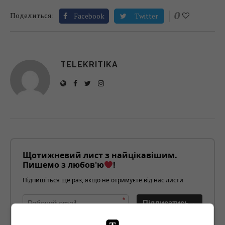
0
Поделиться:
Facebook
Twitter
TELEKRITIKA
Щотижневий лист з найцікавішим.
Пишемо з любов'ю
!
Підпишіться ще раз, якщо не отримуєте від нас листи
*
Підписатись→