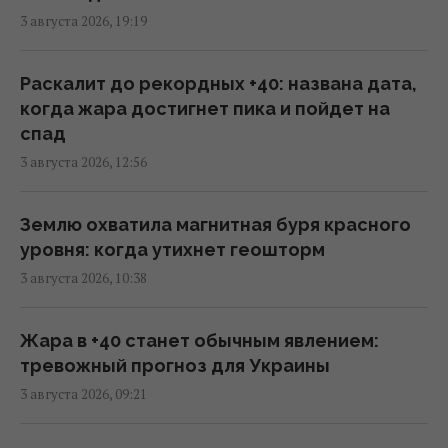
3 августа 2026, 19:19
Разведка США помогла Украине
переломить ход войны, - Politico
Раскалит до рекордных +40: названа дата,
06:48 четверг, 06 августа 2026
когда жара достигнет пика и пойдет на
спад
3 августа 2026, 12:56
Разведывательные отношения между США
и Украиной значительно улучшились, -
Politico
Землю охватила магнитная буря красного
01:22 четверг, 06 августа 2026
уровня: когда утихнет геошторм
3 августа 2026, 10:38
Макрон резко отреагировал на новые
удары РФ по Киеву
Жара в +40 станет обычным явлением:
22:55 среда, 05 августа 2026
тревожный прогноз для Украины
3 августа 2026, 09:21
Украина не вступит в НАТО, но это не