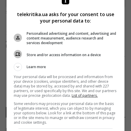
Предоставлено SendPulse
загрузка...
telekritika.ua asks for your consent to use
your personal data to:
Предыдущий пост
Personalised advertising and content, advertising and
content measurement, audience research and
АННА ТРИНЧЕР: «РАБОТА НА ТВ – ЭТО
services development
БЕСЦЕННЫЙ ОПЫТ ДЛЯ ЛЮБОГО БЛОГЕРА»
Store and/or access information on a device
Следующий пост
TIKTOK НЕ БУДЕТ ДОСТУПЕН В ГОНКОНГЕ
Learn more
Your personal data will be processed and information from
your device (cookies, unique identifiers, and other device
data) may be stored by, accessed by and shared with 227
partners, or used specifically by this site. We and our partners
may use precise geolocation data.
List of partners.
Some vendors may process your personal data on the basis
of legitimate interest, which you can object to by managing
НОВОСТИ МИРА
your options below. Look for a link at the bottom of this page
or in the site menu to manage or withdraw consent in privacy
and cookie settings.
В Польше анонсировали планы массовой