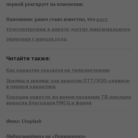
первой реагирует на изменения.
Напомним: ранее стало известно, что
рост
телесмотрения в апреле достиг максимального
значения с начала года
.
Читайте также:
Как карантин сказался на телесмотрении
Зрелищ и зрелищ: как выросли OTT/VOD-сервисы
в период карантина
Хорошие новости: во время пандемии ТВ-реклама
выросла благодаря FMCG и фарме
Фото: Unsplash
Подписывайтесь на «Телекритику»