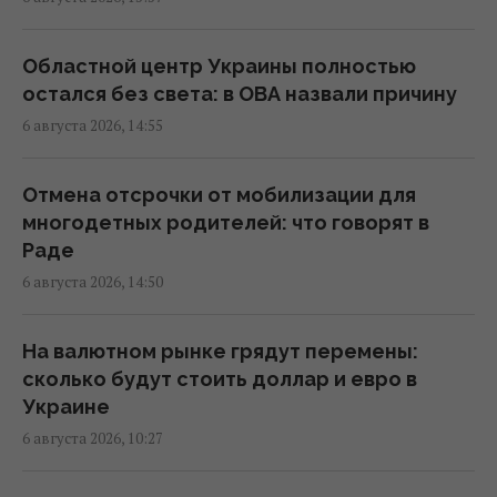
В Фонде госимущества прогнозируют
сложности с приватизацией крупных
государственных активов
Областной центр Украины полностью
15:58 четверг, 06 августа 2026
остался без света: в ОВА назвали причину
6 августа 2026, 14:55
Когда у Украины появится собственная
баллистика: Зеленский раскрыл сроки
Отмена отсрочки от мобилизации для
15:45 четверг, 06 августа 2026
многодетных родителей: что говорят в
Раде
6 августа 2026, 14:50
В Румынии уже знают, куда РФ нанесет
удар в следующий раз, – СМИ
15:40 четверг, 06 августа 2026
На валютном рынке грядут перемены:
сколько будут стоить доллар и евро в
Украине
Украинец в Германии шпионил за
6 августа 2026, 10:27
оборонным предприятием, его задержали
15:34 четверг, 06 августа 2026