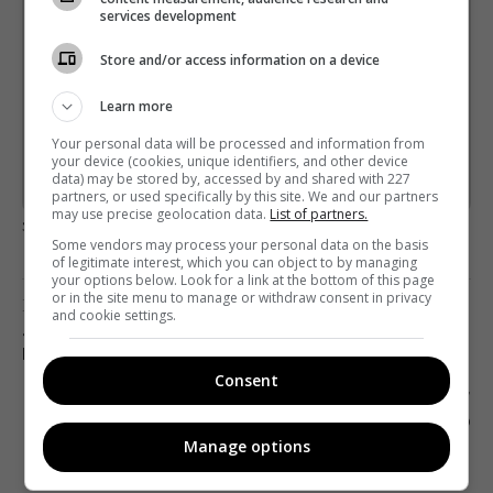
services development
Щотижневий лист з найцікавішим.
Пишемо з любов'ю
!
Store and/or access information on a device
Підпишіться ще раз, якщо не отримуєте від нас листи
Learn more
*
Підписатись→
Your personal data will be processed and information from
your device (cookies, unique identifiers, and other device
data) may be stored by, accessed by and shared with 227
Предоставлено SendPulse
partners, or used specifically by this site. We and our partners
may use precise geolocation data.
List of partners.
загрузка...
Some vendors may process your personal data on the basis
of legitimate interest, which you can object to by managing
your options below. Look for a link at the bottom of this page
or in the site menu to manage or withdraw consent in privacy
Предыдущий пост
and cookie settings.
«ИНТЕР» ПОКАЖЕТ ФИНАЛЬНЫЙ ВЫПУСК
ПРОЕКТА «ОРЕЛ И РЕШКА. КАРАНТИН»
Consent
Следующий пост
АЛЕКСАНДР ДЕНИСОВ: «МЫ НАДЕЕМСЯ, ЧТО
КОРОНАВИРУС БУДЕТ ПОБЕЖДЕН ФУТБОЛОМ»
Manage options