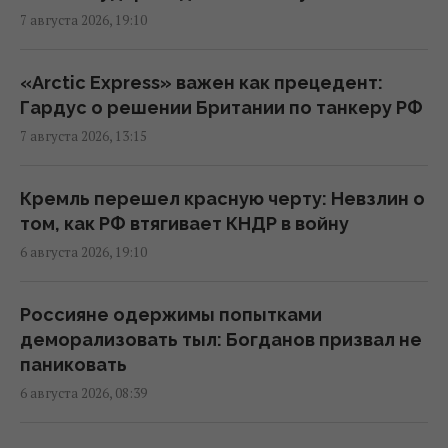
новостройках дорожают, несмотря на
7 августа 2026, 19:10
падение спроса
18:38 пятница, 07 августа 2026
«Arctic Express» важен как прецедент:
Гардус о решении Британии по танкеру РФ
В двух районах Киева исчез свет: в ДТЭК
7 августа 2026, 13:15
назвали причину
18:02 пятница, 07 августа 2026
Кремль перешел красную черту: Невзлин о
том, как РФ втягивает КНДР в войну
Фейковые скидки и ценовые ловушки:
6 августа 2026, 19:10
юрист раскрыл, как супермаркеты вводят
покупателей в заблуждение
Россияне одержимы попытками
17:48 пятница, 07 августа 2026
деморализовать тыл: Богданов призвал не
паниковать
Россияне массированно атаковали
6 августа 2026, 08:39
объекты "Укрнафты": уничтожено
критически важное оборудование