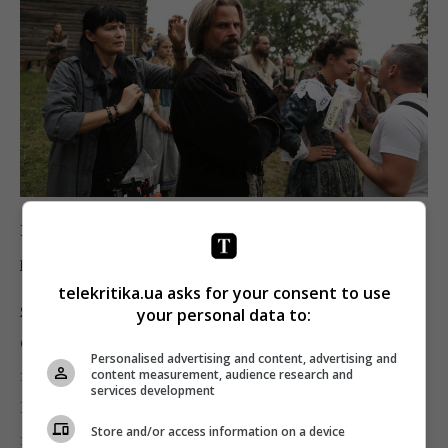
Возможно, были моменты, которые смутили в
роли?
telekritika.ua asks for your consent to use
Я снимался в парике, это было сперва неудобно.
your personal data to:
Обычно я привык без него работать. Но мне
Personalised advertising and content, advertising and
нравится пробовать себя в разных амплуа.
content measurement, audience research and
services development
Единственное, не понравилось в роли, что
Store and/or access information on a device
приходилось «стрелять» в людей. Даже когда это