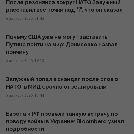
После резонанса вокруг НАТО Залужный
17:27 пятница, 07 августа 2026
расставил все точки над "i": что он сказал
6 августа 2026, 01:43
Украинцев предупредили об обмане на
кассе: что делать, если цена в чеке выше
Почему США уже не могут заставить
ценника
Путина пойти на мир: Денисенко назвал
16:18 пятница, 07 августа 2026
причину
5 августа 2026, 19:10
Без пересмотра прайс-кэпов Украине
будет сложнее импортировать
Залужный попал в скандал после слов о
электроэнергию зимой, – Центр Разумкова
НАТО: в МИД срочно отреагировали
16:04 пятница, 07 августа 2026
5 августа 2026, 18:44
Нацбанк ужесточил гривню к евро:
Европа и РФ провели тайную встречу по
официальный курс валют на понедельник
поводу войны в Украине: Bloomberg узнал
15:56 пятница, 07 августа 2026
подробности