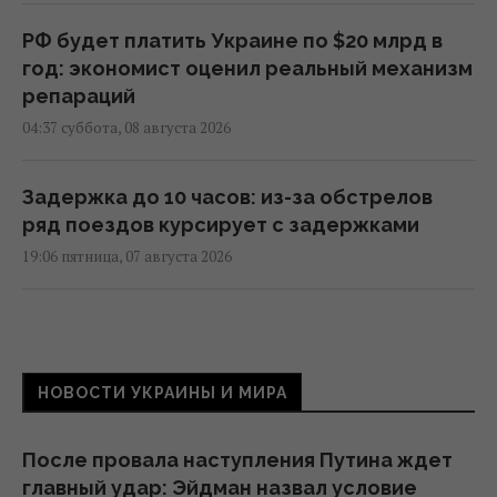
РФ будет платить Украине по $20 млрд в
год: экономист оценил реальный механизм
репараций
04:37 суббота, 08 августа 2026
Задержка до 10 часов: из-за обстрелов
ряд поездов курсирует с задержками
19:06 пятница, 07 августа 2026
Вперед в прошлое: из-за войны небольшие
магазины заменят супермаркеты, –
эксперт
НОВОСТИ УКРАИНЫ И МИРА
18:42 пятница, 07 августа 2026
После провала наступления Путина ждет
Рынок "лихорадит": квадратные метры в
главный удар: Эйдман назвал условие