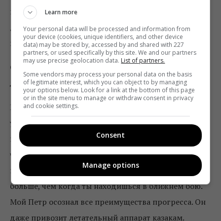
шутка, сценическая постановка, сложно наводить
Learn more
дуло пистолета на людей. Это единственное, чего я
Your personal data will be processed and information from
your device (cookies, unique identifiers, and other device
всегда боюсь.
data) may be stored by, accessed by and shared with 227
partners, or used specifically by this site. We and our partners
may use precise geolocation data.
List of partners.
Случались ли сцены, для которых понадобился
Some vendors may process your personal data on the basis
дублер?
of legitimate interest, which you can object to by managing
your options below. Look for a link at the bottom of this page
or in the site menu to manage or withdraw consent in privacy
Нет, я с коней не падал, а драк у моего героя не так
and cookie settings.
уж и много. В основном я стрелял. Вообще мой
Consent
персонаж особенный тем, что именно он тот
человек, который первым освоил силу пороха. Петр
Manage options
понял, что на расстоянии можно сделать гораздо
больше, чем когда ты находишься в ближнем бою.
Мой Петр осознал все преимущества прогресса. Он
даже привозит летательный аппарат казакам.