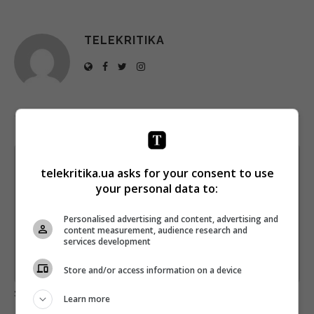
TELEKRITIKA
Щотижневий лист з найцікавішим.
telekritika.ua asks for your consent to use
Пишемо з любов'ю
!
your personal data to:
Підпишіться ще раз, якщо не отримуєте від нас листи
Personalised advertising and content, advertising and
content measurement, audience research and
*
Підписатись→
services development
Предоставлено SendPulse
Store and/or access information on a device
загрузка...
Learn more