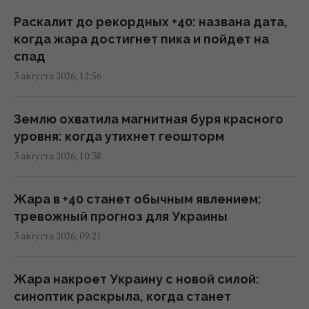
Макрон резко отреагировал на новые
Раскалит до рекордных +40: названа дата,
удары РФ по Киеву
когда жара достигнет пика и пойдет на
22:55 среда, 05 августа 2026
спад
3 августа 2026, 12:56
Украина не вступит в НАТО, но это не
поражение для Киева, -
Землю охватила магнитная буря красного
колумнист Rzeczpospolita
уровня: когда утихнет геошторм
22:02 среда, 05 августа 2026
3 августа 2026, 10:38
Фронт от Балтики до Ирака
Жара в +40 станет обычным явлением:
20:23 среда, 05 августа 2026
тревожный прогноз для Украины
3 августа 2026, 09:21
Спецслужбы РФ готовили покушение на
главу немецкого производителя дронов, -
Жара накроет Украину с новой силой:
Die Zeit
синоптик раскрыла, когда станет