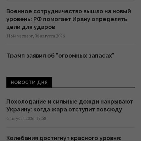
Военное сотрудничество вышло на новый
уровень: РФ помогает Ирану определять
цели для ударов
11:44 четверг, 06 августа 2026
Трамп заявил об "огромных запасах"
средств ПВО в США
11:43 четверг, 06 августа 2026
НОВОСТИ ДНЯ
Число вылетов авиации НАТО из-за угрозы
России возросло на 250%
Похолодание и сильные дожди накрывают
10:47 четверг, 06 августа 2026
Украину: когда жара отступит повсюду
6 августа 2026, 12:58
Вместо расширения ЕС: экс-депутат
парламента Британии предложил создать
Колебания достигнут красного уровня: