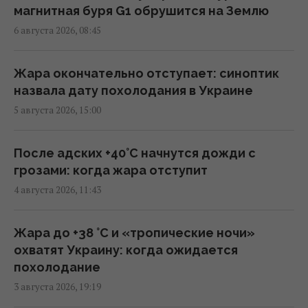
новый союз
магнитная буря G1 обрушится на Землю
09:29 четверг, 06 августа 2026
6 августа 2026, 08:45
Трамп "наехал" на Хегсета из-за острой
Жара окончательно отступает: синоптик
нехватки ракет для ПВО, – WP
назвала дату похолодания в Украине
08:58 четверг, 06 августа 2026
5 августа 2026, 15:00
Разведка США помогла Украине
После адских +40°C начнутся дожди с
переломить ход войны, - Politico
грозами: когда жара отступит
06:48 четверг, 06 августа 2026
4 августа 2026, 11:43
Разведывательные отношения между США
Жара до +38 °С и «тропические ночи»
и Украиной значительно улучшились, -
охватят Украину: когда ожидается
Politico
похолодание
01:22 четверг, 06 августа 2026
3 августа 2026, 19:19