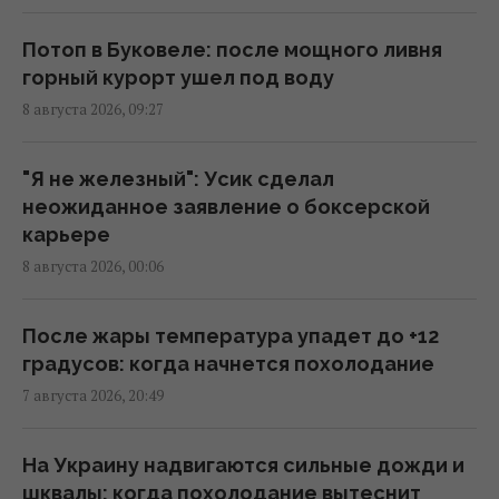
Потоп в Буковеле: после мощного ливня
Главный генерал США ищет выход из
горный курорт ушел под воду
войны в Иране, чтобы не разозлить
8 августа 2026, 09:27
Трампа, - CNN
11:21 суббота, 08 августа 2026
"Я не железный": Усик сделал
неожиданное заявление о боксерской
Разведка США связывает с Россией дрон
карьере
со взрывчаткой в аэропорту Лейпцига, –
8 августа 2026, 00:06
WSJ
09:59 суббота, 08 августа 2026
После жары температура упадет до +12
градусов: когда начнется похолодание
"Смело и мужественно": СМИ раскрыли, кто
7 августа 2026, 20:49
спас украинский самолет от дрона в
Лейпциге
08:59 суббота, 08 августа 2026
На Украину надвигаются сильные дожди и
шквалы: когда похолодание вытеснит