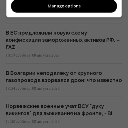
Manage options
отца
21:15 суббота, 08 августа 2026
В ЕС предложили новую схему
конфискации замороженных активов РФ, –
FAZ
19:19 суббота, 08 августа 2026
В Болгарии неподалеку от крупного
газопровода взорвался дрон: что известно
18:34 суббота, 08 августа 2026
Норвежские военные учат ВСУ "духу
викингов" для выживания на фронте, - BI
17:38 суббота, 08 августа 2026