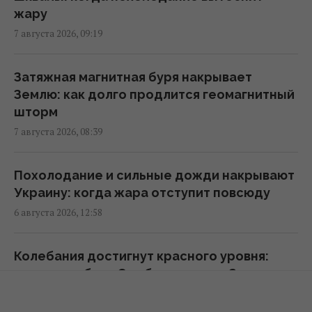
жару
Трамп неохотно усиливает давление на
7 августа 2026, 09:19
РФ, но законопроект Грэма заставит его
принять меры, – WSJ
02:56 суббота, 08 августа 2026
Затяжная магнитная буря накрывает
Землю: как долго продлится геомагнитный
шторм
Мелони отреагировала на требование
7 августа 2026, 08:39
Испании о проведении пограничных
проверок в Шенгенской зоне
02:23 суббота, 08 августа 2026
Похолодание и сильные дожди накрывают
Украину: когда жара отступит повсюду
6 августа 2026, 12:58
Саудовская Аравия, Пакистан и Турция
заключили соглашение о взаимной
обороне, – Reuters
Колебания достигнут красного уровня:
01:44 суббота, 08 августа 2026
магнитная буря G1 обрушится на Землю
6 августа 2026, 08:45