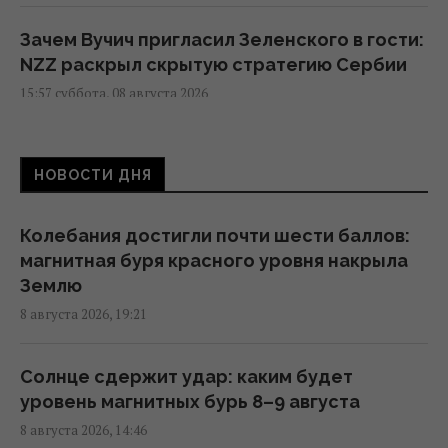
Зачем Вучич пригласил Зеленского в гости:
NZZ раскрыл скрытую стратегию Сербии
15:57 суббота, 08 августа 2026
Космическая программа России зависит от
НОВОСТИ ДНЯ
Китая: СМИ раскрыли подробности
15:31 суббота, 08 августа 2026
Колебания достигли почти шести баллов:
магнитная буря красного уровня накрыла
Евросоюз ускорил работу над
Землю
собственным аналогом Starlink
8 августа 2026, 19:21
14:54 суббота, 08 августа 2026
Солнце сдержит удар: каким будет
США внезапно уволили генерала,
уровень магнитных бурь 8–9 августа
командовавшего войсками в Европе
8 августа 2026, 14:46
12:13 суббота, 08 августа 2026