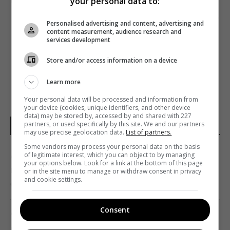
your personal data to:
Следующий пост
Personalised advertising and content, advertising and
content measurement, audience research and
САНТА ДИМОПУЛОС ПРИМЕТ УЧАСТИЕ В
services development
НОВОМ СЕЗОНЕ «ТАНЦІВ З ЗІРКАМИ»
Store and/or access information on a device
Learn more
Your personal data will be processed and information from
your device (cookies, unique identifiers, and other device
data) may be stored by, accessed by and shared with 227
partners, or used specifically by this site. We and our partners
НОВОСТИ МИРА
may use precise geolocation data.
List of partners.
Some vendors may process your personal data on the basis
of legitimate interest, which you can object to by managing
Один из ближайших соратников Асада
your options below. Look for a link at the bottom of this page
прячется в Москве, - The Telegraph
or in the site menu to manage or withdraw consent in privacy
and cookie settings.
01:58 воскресенье, 09 августа 2026
Consent
"Это очень больно": сын Байдена
рассказал о состоянии здоровья своего