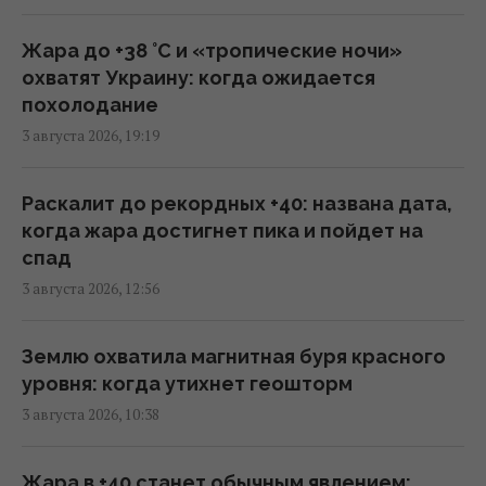
Колумбийские наркокартели отправляют в
Жара до +38 °С и «тропические ночи»
ВСУ добровольцев, чтобы научиться войне
охватят Украину: когда ожидается
дронов, - FT
похолодание
12:00 четверг, 06 августа 2026
3 августа 2026, 19:19
Военное сотрудничество вышло на новый
Раскалит до рекордных +40: названа дата,
уровень: РФ помогает Ирану определять
когда жара достигнет пика и пойдет на
цели для ударов
спад
11:44 четверг, 06 августа 2026
3 августа 2026, 12:56
Трамп заявил об "огромных запасах"
Землю охватила магнитная буря красного
средств ПВО в США
уровня: когда утихнет геошторм
11:43 четверг, 06 августа 2026
3 августа 2026, 10:38
Число вылетов авиации НАТО из-за угрозы
Жара в +40 станет обычным явлением: