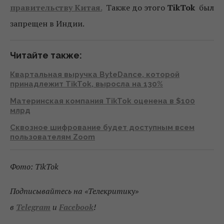
правительству Китая.
Также до этого
TikTok
был
запрещен в Индии.
Читайте также:
Квартальная выручка ByteDance, которой
принадлежит TikTok, выросла на 130%
Материнская компания TikTok оценена в $100
млрд
Сквозное шифрование будет доступным всем
пользователям Zoom
Фото: TikTok
Подписывайтесь на «Телекритику»
в
Telegram
и
Facebook
!