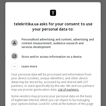
Підпишіться ще раз, якщо не отримуєте від нас листи
*
Підписатись→
telekritika.ua asks for your consent to use
Предоставлено SendPulse
your personal data to:
загрузка...
Personalised advertising and content, advertising and
content measurement, audience research and
services development
Предыдущий пост
Store and/or access information on a device
GOOGLE ЗАПРЕТИТ РЕКЛАМУ ШПИОНСКИХ ПО
Следующий пост
Learn more
РОССИЙСКОМУ АКТЕРУ АНТОНУ ПАМПУШНОМУ
Your personal data will be processed and information from
ЗАПРЕТИЛИ ВЪЕЗД В УКРАИНУ
your device (cookies, unique identifiers, and other device
data) may be stored by, accessed by and shared with 227
partners, or used specifically by this site. We and our partners
may use precise geolocation data.
List of partners.
Some vendors may process your personal data on the basis
of legitimate interest, which you can object to by managing
your options below. Look for a link at the bottom of this page