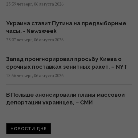
23:39 четверг, 06 августа 2026
Украина ставит Путина на предвыборные
часы, - Newsweek
23:07 четверг, 06 августа 2026
Запад проигнорировал просьбу Киева о
срочных поставках зенитных ракет, – NYT
18:56 четверг, 06 августа 2026
В Польше анонсировали планы массовой
депортации украинцев, – СМИ
18:17 четверг, 06 августа 2026
НОВОСТИ ДНЯ
Атакованный в Лейпциге самолет