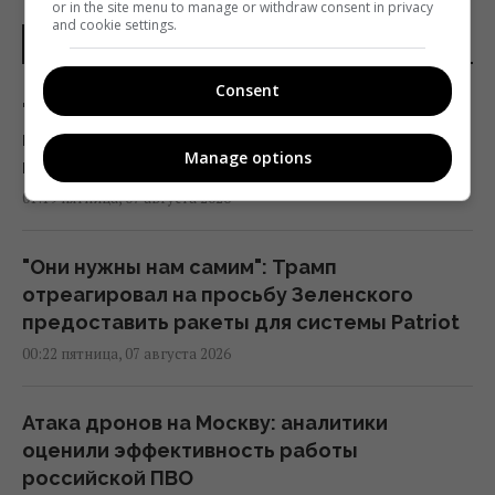
or in the site menu to manage or withdraw consent in privacy
and cookie settings.
НОВОСТИ МИРА
Consent
"Достаточно, чтобы выжить, а не
победить": бывшая сотрудница НАТО о
Manage options
поставках ракет Украине
01:19 пятница, 07 августа 2026
"Они нужны нам самим": Трамп
отреагировал на просьбу Зеленского
предоставить ракеты для системы Patriot
00:22 пятница, 07 августа 2026
Атака дронов на Москву: аналитики
оценили эффективность работы
российской ПВО