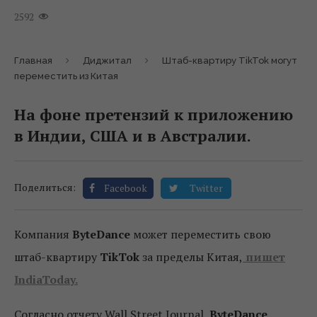
2592
Главная
Диджитал
Штаб-квартиру TikTok могут
переместить из Китая
На фоне претензий к приложению
в Индии, США и в Австралии.
Поделиться:
Facebook
Twitter
Компания
ByteDance
может переместить свою
штаб-квартиру
TikTok
за пределы Китая,
пишет
IndiaToday.
Согласно отчету Wall Street Journal,
ByteDance