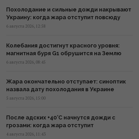
"Антонова" перевозил боеприпасы, - СМИ
17:08 четверг, 06 августа 2026
Похолодание и сильные дожди накрывают
Украину: когда жара отступит повсюду
6 августа 2026, 12:58
Россия может использовать украинские
БПЛА для атак на цели в Балтии, –
литовская разведка
Колебания достигнут красного уровня:
15:33 четверг, 06 августа 2026
магнитная буря G1 обрушится на Землю
6 августа 2026, 08:45
Дрон со взрывчаткой возле украинского
Ан-24 в Лейпциге: пострадали ли самолет и
Жара окончательно отступает: синоптик
люди
назвала дату похолодания в Украине
13:13 четверг, 06 августа 2026
5 августа 2026, 15:00
"Незаметные" российские диверсии: война
После адских +40°C начнутся дожди с
в Европе уже идет
грозами: когда жара отступит
12:50 четверг, 06 августа 2026
4 августа 2026, 11:43