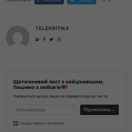
TELEKRITIKA
Щотижневий лист з найцікавішим.
Пишемо з любов'ю
!
Підпишіться ще раз, якщо не отримуєте від нас листи
*
Підписатись→
Предоставлено SendPulse