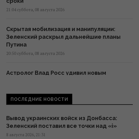
сроки
21:04 суббота, 08 августа 2026
Скрытая мобилизация и манипуляции:
Зеленский раскрыл дальнейшие планы
Путина
20:50 суббота, 08 августа 2026
Астролог Влад Росс удивил новым
прогнозом о завершении войны в Украине
20:33 суббота, 08 августа 2026
ПОСЛЕДНИЕ НОВОСТИ
Украина приобрела у Турции партию ракет
ATACMS и гусеничные версии "Хаймарсов"
Вывод украинских войск из Донбасса:
20:30 суббота, 08 августа 2026
Зеленский поставил все точки над «i»
8 августа 2026, 21:31