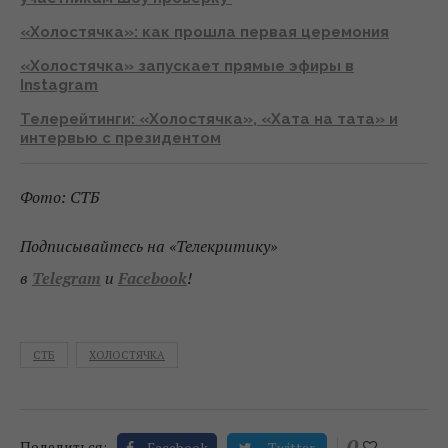
«Холостячка»: как прошла первая церемония
«Холостячка» запускает прямые эфиры в
Instagram
Телерейтинги: «Холостячка», «Хата на тата» и
интервью с президентом
Фото: СТБ
Подписывайтесь на «Телекритику»
в
Telegram
и
Facebook
!
СТБ
ХОЛОСТЯЧКА
0
Поделиться:
Facebook
Twitter