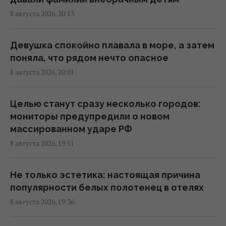
8 августа 2026, 20:13
Люди, родившиеся в эти месяцы, самые
успешные
Девушка спокойно плавала в море, а затем
19:24 суббота, 08 августа 2026
поняла, что рядом нечто опасное
8 августа 2026, 20:01
В ЕС предложили новую схему
конфискации замороженных активов РФ, –
Целью станут сразу несколько городов:
FAZ
мониторы предупредили о новом
19:19 суббота, 08 августа 2026
массированном ударе РФ
8 августа 2026, 19:51
Маск не разрешил Украине использовать
Starlink для ударов по России, - The Atlantic
Не только эстетика: настоящая причина
19:19 суббота, 08 августа 2026
популярности белых полотенец в отелях
8 августа 2026, 19:36
Турция закрыла Черное море для судов,