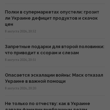
Лев Тарас, которого спасли от войны в
Украине, тяжело заболел
Полки в супермаркетах опустели: грозит
20:13 суббота, 08 августа 2026
ли Украине дефицит продуктов и скачок
цен
8 августа 2026, 20:52
"Взрываются" из-за каждой мелочи: 9
проблем людей, которых легко разозлить
20:12 суббота, 08 августа 2026
Запретные подарки для второй половинки:
что приводит к ссорам и слезам
8 августа 2026, 20:51
Названа самая сильная разведка Европы, и
это не ГУР
19:57 суббота, 08 августа 2026
Опасается эскалации войны: Маск отказал
Украине в важной помощи
8 августа 2026, 20:20
Россияне похвастались новым зенитным
дроном, способным развивать скорость
до 560 км/ч
Не только по отчеству: как в Украине
19:57 суббота, 08 августа 2026
давали фамилии внебрачным детям