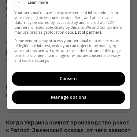
В СССР создали систему "судного дня",
Learn more
которая до сих пор может уничтожить
Your personal data will be processed and information from
человечество
your device (cookies, unique identifiers, and other device
data) may be stored by, accessed by and shared with 227
21:18 суббота, 08 августа 2026
partners, or used specifically by this site. We and our partners
may use precise geolocation data.
List of partners.
Some vendors may process your personal data on the basis
"Это очень больно": сын Байдена
of legitimate interest, which you can object to by managing
your options below. Look for a link at the bottom of this page
рассказал о состоянии здоровья своего
or in the site menu to manage or withdraw consent in privacy
отца
and cookie settings.
21:15 суббота, 08 августа 2026
Consent
Путин стянул в Москву ПВО со всей России,
но потери все равно огромны, – Зеленский
Manage options
21:04 суббота, 08 августа 2026
Когда Украина начнет производство ракет
к Patriot: Зеленский сказал, от чего зависят