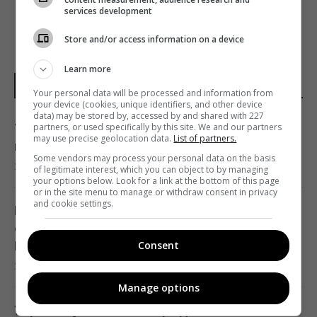
services development
Store and/or access information on a device
Learn more
НОВОСТИ УКРАИНЫ
Your personal data will be processed and information from
your device (cookies, unique identifiers, and other device
data) may be stored by, accessed by and shared with 227
partners, or used specifically by this site. We and our partners
Топ-менеджер известного магазина
may use precise geolocation data.
List of partners.
косметики погибла в ДТП
Some vendors may process your personal data on the basis
21:17 понедельник, 10 августа 2026
of legitimate interest, which you can object to by managing
your options below. Look for a link at the bottom of this page
or in the site menu to manage or withdraw consent in privacy
and cookie settings.
В Одесской области разбился военный
самолет, пилот катапультировался, -
Consent
Воздушные силы
20:44 понедельник, 10 августа 2026
Manage options
Украина уничтожает средства ПВО,