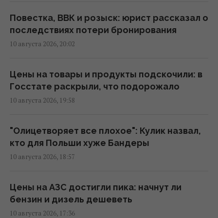
попросил СМИ не писать о "не сбитой"
баллистике
Повестка, ВВК и розыск: юрист рассказал о
14:47 понедельник, 10 августа 2026
последствиях потери бронирования
10 августа 2026, 20:02
МОН, Музей Гончара и БФ "Коло" подписали
меморандум о развитии украинских
Цены на товары и продукты подскочили: в
традиций в школах, - Игнат Коробко
Госстате раскрыли, что подорожало
14:24 понедельник, 10 августа 2026
10 августа 2026, 19:58
Блокировка Черного моря: Луценко
"Олицетворяет все плохое": Кулик назвал,
раскрыл, какой ответ должна получить
кто для Польши хуже Бандеры
Россия
10 августа 2026, 18:57
14:12 понедельник, 10 августа 2026
Цены на АЗС достигли пика: начнут ли
Россия хочет возобновить
бензин и дизель дешеветь
механизированные штурмы на фронте: в
10 августа 2026, 17:36