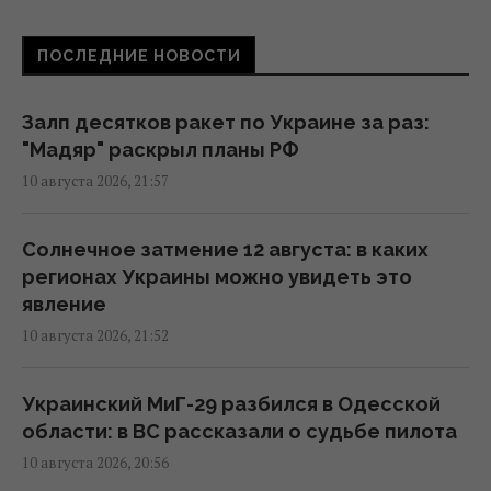
ПОСЛЕДНИЕ НОВОСТИ
Намного быстрее, чем предполагалось: в
ГУР раскрыли, когда Россия получит
аналог Starlink
Залп десятков ракет по Украине за раз:
16:13 понедельник, 10 августа 2026
"Мадяр" раскрыл планы РФ
10 августа 2026, 21:57
Суд разрешил Ермаку выезжать в
различные области Украины, – САП
Солнечное затмение 12 августа: в каких
16:05 понедельник, 10 августа 2026
регионах Украины можно увидеть это
явление
10 августа 2026, 21:52
Большинство украинцев верят в победу, но
не в этом году, – результаты опроса
14:54 понедельник, 10 августа 2026
Украинский МиГ-29 разбился в Одесской
области: в ВС рассказали о судьбе пилота
10 августа 2026, 20:56
"Делаем работу за Скабееву": Игнат