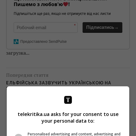
Пишемо з любов'ю
!
Підпишіться ще раз, якщо не отримуєте від нас листи
*
Підписатись→
Предоставлено SendPulse
загрузка...
Попередня стаття
ЕЛЬФІЙСЬКА ЗАЗВУЧИТЬ УКРАЇНСЬКОЮ НА
SWEET.TV
Наступна стаття
ТЕЛЕРЕЙТИНГИ: ЩЕ БІЛЬШЕ ПРЕМ’ЄР, ГУМОР І
telekritika.ua asks for your consent to use
ФУТБОЛ
your personal data to:
Personalised advertising and content, advertising and