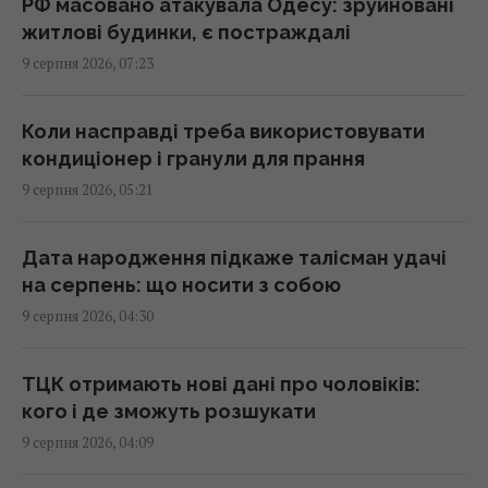
06:00 неділя, 09 серпня 2026
РФ масовано атакувала Одесу: зруйновані
житлові будинки, є постраждалі
9 серпня 2026, 07:23
В Україні вже другий тиждень дешевшає
морква: скільки коштує кілограм
05:53 неділя, 09 серпня 2026
Коли насправді треба використовувати
кондиціонер і гранули для прання
9 серпня 2026, 05:21
Який чай найкраще підтримує здоров’я
печінки: відповідь експертів
05:35 неділя, 09 серпня 2026
Дата народження підкаже талісман удачі
на серпень: що носити з собою
9 серпня 2026, 04:30
В Амазонії знайшли сліди раніше невідомої
цивілізації, яка могла налічувати мільйони
людей
ТЦК отримають нові дані про чоловіків:
05:31 неділя, 09 серпня 2026
кого і де зможуть розшукати
9 серпня 2026, 04:09
5 пристроїв, якими ви користуєтеся щодня,