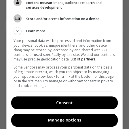
content measurement, audience research and
services development
Store and/or access information on a device
НОВИНИ УКРАЇНИ І СВІТУ
Learn more
Your personal data will be processed and information from
Війна в Ірані послабила США, тепер Росія та
your device (cookies, unique identifiers, and other device
Китай змінюють свої плани, – NYT
data) may be stored by, accessed by and shared with 227
partners, or used specifically by this site. We and our partners
08:37 неділя, 09 серпня 2026
may use precise geolocation data.
List of partners.
Some vendors may process your personal data on the basis
of legitimate interest, which you can object to by managing
Гороскоп на 9 серпня за картами Таро:
your options below. Look for a link at the bottom of this page
or in the site menu to manage or withdraw consent in privacy
Скорпіонам – втома, Стрільцям – зрада
and cookie settings.
08:20 неділя, 09 серпня 2026
Consent
Росія завдала по Одесі масованого удару:
немає світла та води, багато
Manage options
постраждалих