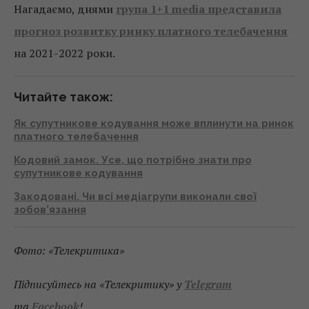
Нагадаємо, днями
група 1+1 media представила
прогноз розвитку ринку платного телебачення
на 2021-2022 роки.
Читайте також:
Як супутникове кодування може вплинути на ринок
платного телебачення
Кодовий замок. Усе, що потрібно знати про
супутникове кодування
Закодовані. Чи всі медіагрупи виконали свої
зобов’язання
Фото: «Телекритика»
Підписуйтесь на «Телекритику» у
Telegram
та
Facebook
!