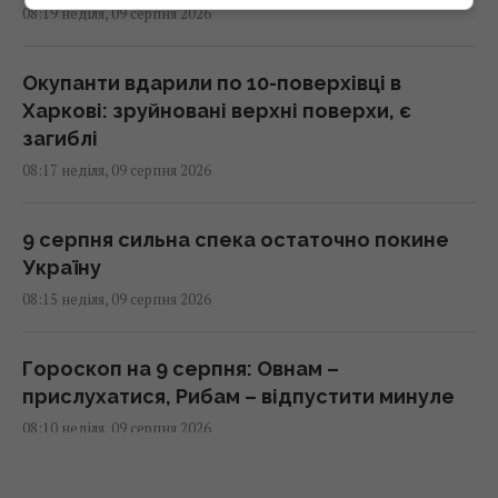
08:19 неділя, 09 серпня 2026
Окупанти вдарили по 10-поверхівці в
Харкові: зруйновані верхні поверхи, є
загиблі
08:17 неділя, 09 серпня 2026
9 серпня сильна спека остаточно покине
Україну
08:15 неділя, 09 серпня 2026
Гороскоп на 9 серпня: Овнам –
прислухатися, Рибам – відпустити минуле
08:10 неділя, 09 серпня 2026
Заморожую ягоди так – взимку пахнуть, як з