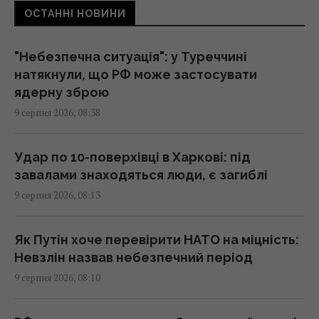
ОСТАННІ НОВИНИ
грядки, не перетворюються на кашу:
простий трюк
07:55 неділя, 09 серпня 2026
"Небезпечна ситуація": у Туреччині
натякнули, що РФ може застосувати
ядерну зброю
Ситний білковий обід можна приготувати
9 серпня 2026, 08:38
за кілька хвилин: рол із куркою
07:41 неділя, 09 серпня 2026
Удар по 10-поверхівці в Харкові: під
завалами знаходяться люди, є загиблі
Чому Венера гарячіша за Меркурій, хоча й
9 серпня 2026, 08:13
розташована далі від Сонця: пояснення
вчених
06:39 неділя, 09 серпня 2026
Як Путін хоче перевірити НАТО на міцність:
Невзлін назвав небезпечний період
9 серпня 2026, 08:10
9 серпня: церковне свято сьогодні, про що
краще мовчати цього дня