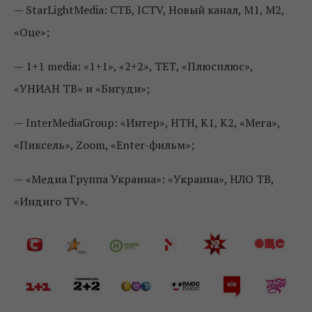
— StarLightMedia: СТБ, ICTV, Новый канал, М1, М2,
«Оце»;
— 1+1 media: «1+1», «2+2», ТЕТ, «Плюсплюс»,
«УНИАН ТВ» и «Бигуди»;
— InterMediaGroup: «Интер», НТН, К1, К2, «Мега»,
«Пиксель», Zoom, «Enter-фильм»;
— «Медиа Группа Украина»: «Украина», НЛО ТВ,
«Индиго TV».