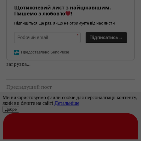
Щотижневий лист з найцікавішим.
Пишемо з любов'ю
!
Підпишіться ще раз, якщо не отримуєте від нас листи
*
Підписатись→
Предоставлено SendPulse
загрузка...
Предыдущий пост
КАНАЛ «УКРАИНА» ВЫПУСТИТ В ЭФИР НОВЫЙ
СЕРИАЛ «НАСЕДКА»
Следующий пост
ТКАЧЕНКО ПРЕДЛОЖИЛ СОЗДАТЬ ПРИ ГПУ И
МВД ПОДРАЗДЕЛЕНИЯ ДЛЯ РАССЛЕДОВАНИЯ
ПРЕСТУПЛЕНИЙ ПРОТИВ ЖУРНАЛИСТОВ