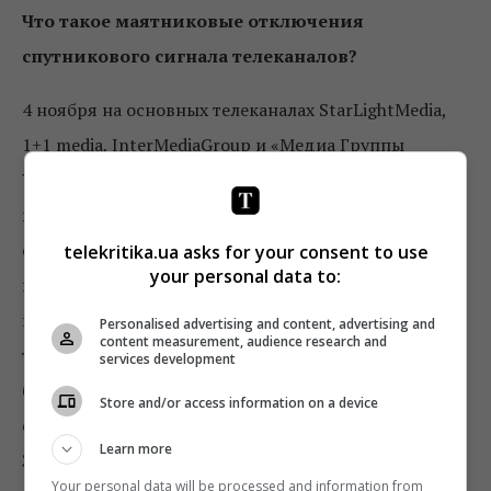
Что такое маятниковые отключения
спутникового сигнала телеканалов?
4 ноября на основных телеканалах StarLightMedia,
1+1 media, InterMediaGroup и «Медиа Группы
Украина» стартовали
блэкауты —
кратковременные маятниковые отключения
спутникового сигнала.
Сейчас отключения
telekritika.ua asks for your consent to use
your personal data to:
происходят один раз за вечер в прайм-тайме и
продолжаются по 2 минуты. В это время
Personalised advertising and content, advertising and
content measurement, audience research and
трансляцию изображения программ телеканалов
services development
будет полностью закрыто черной плашкой, которая
Store and/or access information on a device
сообщает о кодировании 20 января 2020-го.
Learn more
Звуковое сопровождение эфира телеканала при
Your personal data will be processed and information from